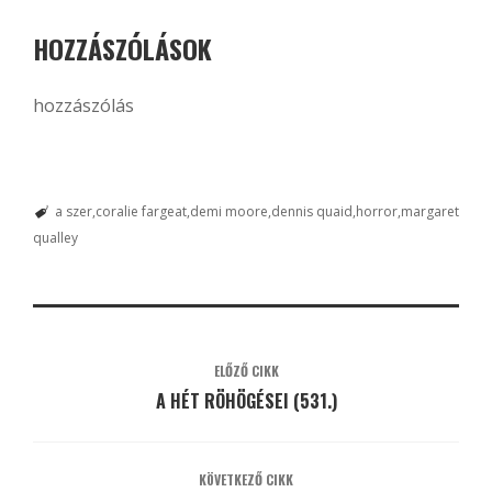
HOZZÁSZÓLÁSOK
hozzászólás
a szer
coralie fargeat
demi moore
dennis quaid
horror
margaret
qualley
ELŐZŐ CIKK
A HÉT RÖHÖGÉSEI (531.)
KÖVETKEZŐ CIKK