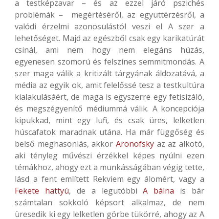
a testképzavar – és az ezzel járó pszichés
problémák – megértéséről, az együttérzésről, a
valódi érzelmi azonosulástól veszi el A szer a
lehetőséget. Majd az egészből csak egy karikatúrát
csinál, ami nem hogy nem elegáns húzás,
egyenesen szomorú és felszínes semmitmondás. A
szer maga válik a kritizált tárgyának áldozatává, a
média az egyik ok, amit felelőssé tesz a testkultúra
kialakulásáért, de maga is egyszerre egy fetisizáló,
és megszégyenítő médiummá válik. A koncepciója
kipukkad, mint egy lufi, és csak üres, lelketlen
húscafatok maradnak utána. Ha már függőség és
belső meghasonlás, akkor
Aronofsky
az az alkotó,
aki tényleg művészi érzékkel képes nyúlni ezen
témákhoz, ahogy ezt a munkásságában végig tette,
lásd a fent említett Rekviem egy álomért, vagy a
Fekete hattyú
, de a legutóbbi
A bálna
is bár
számtalan sokkoló képsort alkalmaz, de nem
üresedik ki egy lelketlen görbe tükörré, ahogy az A