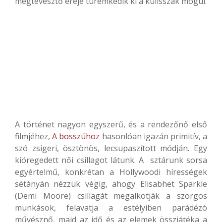
megtévesztő ereje türemkedik ki a kulisszák mögül.
A történet nagyon egyszerű, és a rendezőnő első
filmjéhez,
A bosszúhoz
hasonlóan igazán primitív, a
szó zsigeri, ösztönös, lecsupaszított módján. Egy
kiöregedett női csillagot látunk. A sztárunk sorsa
egyértelmű, konkrétan a Hollywoodi hírességek
sétányán nézzük végig, ahogy Elisabhet Sparkle
(Demi Moore) csillagát megalkotják a szorgos
munkások, felavatja a estélyiben parádézó
művésznő, majd az idő és az elemek összjátéka a