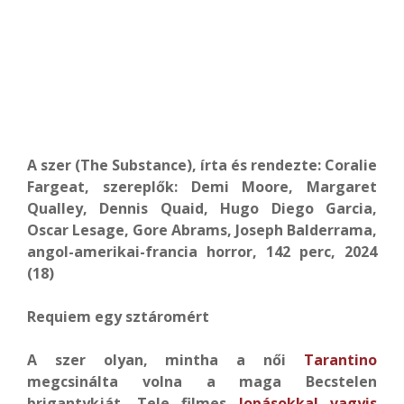
A szer
(The Substance), írta és rendezte: Coralie
Fargeat, szereplők: Demi Moore, Margaret
Qualley, Dennis Quaid, Hugo Diego Garcia,
Oscar Lesage, Gore Abrams, Joseph Balderrama,
angol-amerikai-francia horror, 142 perc, 2024
(18)
Requiem egy sztáromért
A szer olyan, mintha a női
Tarantino
megcsinálta volna a maga Becstelen
brigantykját. Tele filmes
lopásokkal vagyis