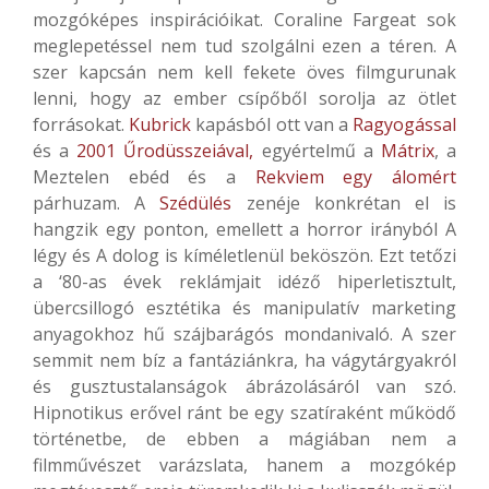
mozgóképes inspirációikat. Coraline Fargeat sok
meglepetéssel nem tud szolgálni ezen a téren. A
szer kapcsán nem kell fekete öves filmgurunak
lenni, hogy az ember csípőből sorolja az ötlet
forrásokat.
Kubrick
kapásból ott van a
Ragyogással
és a
2001 Űrodüsszeiával,
egyértelmű a
Mátrix
, a
Meztelen ebéd és a
Rekviem egy álomért
párhuzam. A
Szédülés
zenéje konkrétan el is
hangzik egy ponton, emellett a horror irányból A
légy és A dolog is kíméletlenül beköszön. Ezt tetőzi
a ‘80-as évek reklámjait idéző hiperletisztult,
übercsillogó esztétika és manipulatív marketing
anyagokhoz hű szájbarágós mondanivaló. A szer
semmit nem bíz a fantáziánkra, ha vágytárgyakról
és gusztustalanságok ábrázolásáról van szó.
Hipnotikus erővel ránt be egy szatíraként működő
történetbe, de ebben a mágiában nem a
filmművészet varázslata, hanem a mozgókép