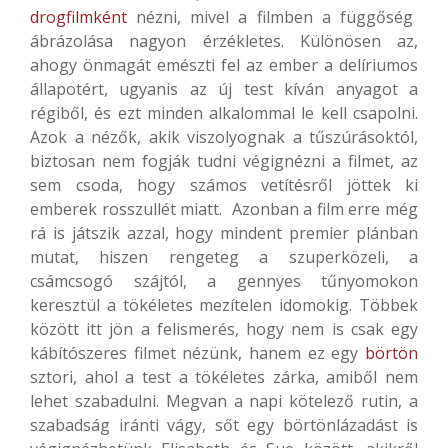
drogfilmként
nézni, mivel a filmben a függőség
ábrázolása nagyon érzékletes. Különösen az,
ahogy önmagát emészti fel az ember a delíriumos
állapotért, ugyanis az új test kíván anyagot a
régiből, és ezt minden alkalommal le kell csapolni.
Azok a nézők, akik viszolyognak a tűszúrásoktól,
biztosan nem fogják tudni végignézni a filmet, az
sem csoda, hogy számos vetítésről jöttek ki
emberek rosszullét miatt. Azonban a film erre még
rá is játszik azzal, hogy mindent premier plánban
mutat, hiszen rengeteg a szuperközeli, a
csámcsogó szájtól, a gennyes tűnyomokon
keresztül a tökéletes mezítelen idomokig. Többek
között itt jön a felismerés, hogy nem is csak egy
kábítószeres filmet nézünk, hanem ez egy
börtön
sztori, ahol a test a tökéletes zárka, amiből nem
lehet szabadulni. Megvan a napi kötelező rutin, a
szabadság iránti vágy, sőt egy börtönlázadást is