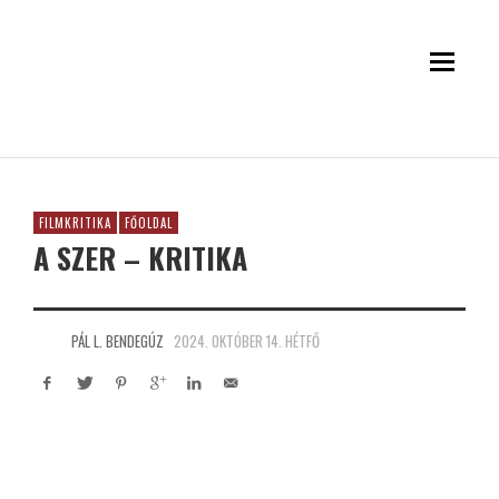
FILMKRITIKA
FŐOLDAL
A SZER – KRITIKA
PÁL L. BENDEGÚZ
2024. OKTÓBER 14. HÉTFŐ