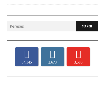
Search
for:
84,145
2,673
3,580