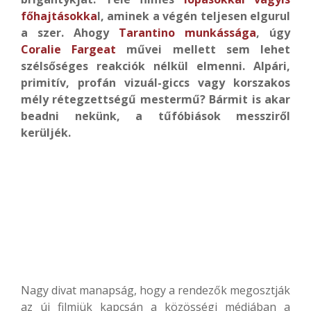
főhajtásokka
l, aminek a végén teljesen elgurul
a szer. Ahogy
Tarantino munkássága
, úgy
Coralie Fargeat
művei mellett sem lehet
szélsőséges reakciók nélkül elmenni. Alpári,
primitív, profán vizuál-giccs vagy korszakos
mély rétegzettségű mestermű? Bármit is akar
beadni nekünk, a tűfóbiások messziről
kerüljék.
Nagy divat manapság, hogy a rendezők megosztják
az új filmjük kapcsán a közösségi médiában a