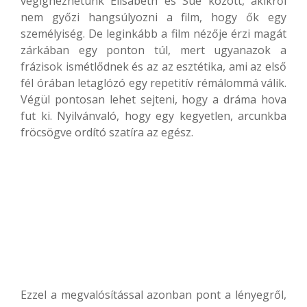
végignézhetünk Elisabeth és Sue között, akikről
nem győzi hangsúlyozni a film, hogy ők egy
személyiség. De leginkább a film nézője érzi magát
zárkában egy ponton túl, mert ugyanazok a
frázisok ismétlődnek és az az esztétika, ami az első
fél órában letaglózó egy repetitív rémálommá válik.
Végül pontosan lehet sejteni, hogy a dráma hova
fut ki. Nyilvánvaló, hogy egy kegyetlen, arcunkba
fröcsögve ordító szatíra az egész.
Ezzel a megvalósítással azonban pont a lényegről,