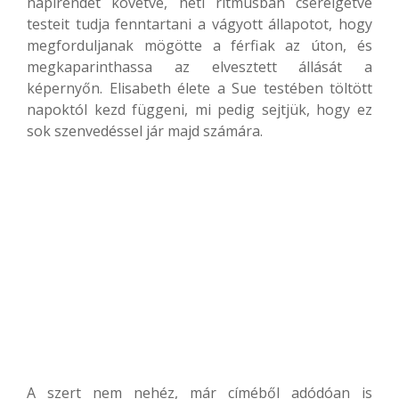
napirendet követve, heti ritmusban cserélgetve
testeit tudja fenntartani a vágyott állapotot, hogy
megforduljanak mögötte a férfiak az úton, és
megkaparinthassa az elvesztett állását a
képernyőn. Elisabeth élete a Sue testében töltött
napoktól kezd függeni, mi pedig sejtjük, hogy ez
sok szenvedéssel jár majd számára.
A szert nem nehéz, már címéből adódóan is