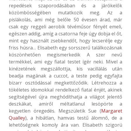
repedések szaporodásában és a járókelők
közömbösségében mutatkozik meg. Az a
pislákolás, ami még belőle 50 évesen árad, már
csak egy reggeli aerobik tévéműsor fényét emeli,
egészen addig, amíg a csatorna feje úgy dobja el őt,
mint egy használt zsebkendőt, hogy lecserélje egy
friss húsra… Elisabeth egy sorsszerű találkozásnak
köszönhetően megismerkedik A szer nevű
termékkel, ami egy fiatal testet ígér neki. Mivel a
kinézetének megszállottja, kis vacillálás után
beadja magának a cuccot, a teste pedig egyfajta
bizarr osztódással megkettőződik. Létrehozza a
tökéletes idomokkal rendelkező fiatal énjét, akinek
segítségével újra meghódíthatja a világot jelentő
deszkákat, amiről méltatlanul lesöpörte a
kegyetlen öregedés. Megszületik Sue (
Margaret
Qualley
), a hibátlan, hamvas testű álomnő, de a
lehetőségnek komoly ára van. Elisabeth szigorú