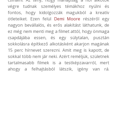
csinálni. Az tény, hogy manapság a női alkotók
végre tudnak személyes témákhoz nyúlni és
fontos, hogy kidolgozzák magukból a kreatív
ötleteiket. Ezen felül
Demi Moore
részéről egy
nagyon bevállalós, és erős alakítást láthatunk, de
ez még nem menti meg a filmet attól, hogy önmaga
csapdájába essen, és egy súlytalan, pusztán
sokkolásra építkező alkotásként akarjon magának
15 perc hírnevet szerezni. Amit meg is kapott, de
sokkal több nem jár neki. Azért reméljük, születnek
tartalmasabb filmek is a testképzavarról, mert
ahogy a felhajtásból látszik, igény van rá.