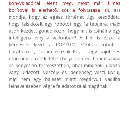
könyvkiadónál jelent meg, most már filmes
borítóval is elérhető, sőt a folytatása is!
), azt
mondja, hogy az egész történet úgy kezdődött,
hogy felskiccelt egy robotot egy fa tetejére, majd
azon kezdett gondolkozni, hogy mit is csinálna egy
intelligens lény a vadonban? A film is ezzel a
kérdéssel kezd: a ROZZUM 7134-as robot –
barátoknak, családnak csak Roz –, egy hajótörés
után nem a rendeltetési helyén ébred, hanem a vad
és kegyetlen természetben, ahol mindenki üldöző
vagy üldözött. Veszély és idegenség veszi körül,
míg nem egy baleset miatt megárvult vadliba
felnevelésében végre feladatot talál magának.