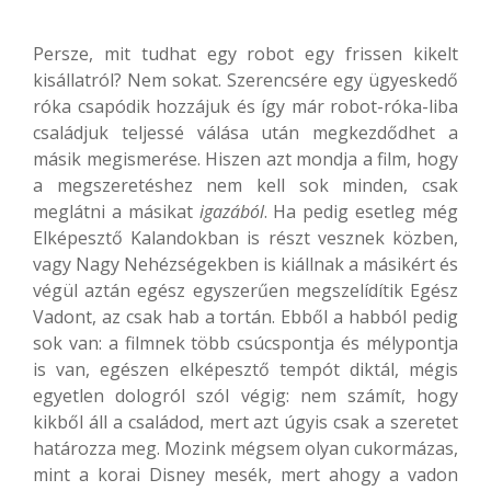
Persze, mit tudhat egy robot egy frissen kikelt
kisállatról? Nem sokat. Szerencsére egy ügyeskedő
róka csapódik hozzájuk és így már robot-róka-liba
családjuk teljessé válása után megkezdődhet a
másik megismerése. Hiszen azt mondja a film, hogy
a megszeretéshez nem kell sok minden, csak
meglátni a másikat
igazából
. Ha pedig esetleg még
Elképesztő Kalandokban is részt vesznek közben,
vagy Nagy Nehézségekben is kiállnak a másikért és
végül aztán egész egyszerűen megszelídítik Egész
Vadont, az csak hab a tortán. Ebből a habból pedig
sok van: a filmnek több csúcspontja és mélypontja
is van, egészen elképesztő tempót diktál, mégis
egyetlen dologról szól végig: nem számít, hogy
kikből áll a családod, mert azt úgyis csak a szeretet
határozza meg. Mozink mégsem olyan cukormázas,
mint a korai Disney mesék, mert ahogy a vadon