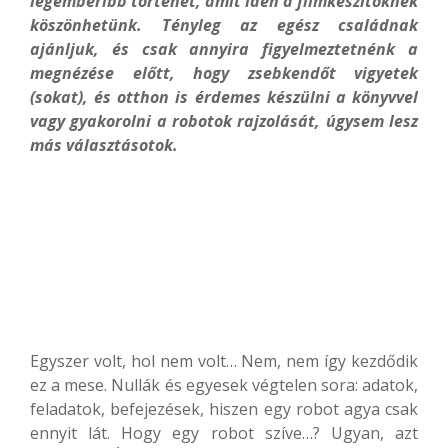
legemberibb történet, amit idén a filmkészítőknek
köszönhetünk. Tényleg az egész családnak
ajánljuk, és csak annyira figyelmeztetnénk a
megnézése előtt, hogy zsebkendőt vigyetek
(sokat), és otthon is érdemes készülni a könyvvel
vagy gyakorolni a robotok rajzolását, úgysem lesz
más választásotok.
Egyszer volt, hol nem volt… Nem, nem így kezdődik
ez a mese. Nullák és egyesek végtelen sora: adatok,
feladatok, befejezések, hiszen egy robot agya csak
ennyit lát. Hogy egy robot szíve…? Ugyan, azt