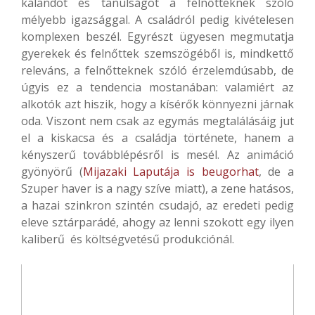
kalandot és tanulságot a felnőtteknek szóló
mélyebb igazsággal. A családról pedig kivételesen
komplexen beszél. Egyrészt ügyesen megmutatja
gyerekek és felnőttek szemszögéből is, mindkettő
releváns, a felnőtteknek szóló érzelemdúsabb, de
úgyis ez a tendencia mostanában: valamiért az
alkotók azt hiszik, hogy a kísérők könnyezni járnak
oda. Viszont nem csak az egymás megtalálásáig jut
el a kiskacsa és a családja története, hanem a
kényszerű továbblépésről is mesél. Az animáció
gyönyörű (
Mijazaki Laputája is beugorhat
, de a
Szuper haver is a nagy szíve miatt), a zene hatásos,
a hazai szinkron szintén csudajó, az eredeti pedig
eleve sztárparádé, ahogy az lenni szokott egy ilyen
kaliberű és költségvetésű produkciónál.