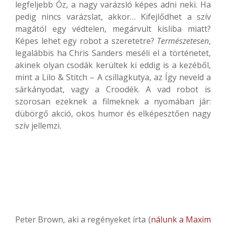
legfeljebb Óz, a nagy varázsló képes adni neki. Ha
pedig nincs varázslat, akkor… Kifejlődhet a szív
magától egy védtelen, megárvult kisliba miatt?
Képes lehet egy robot a szeretetre?
Természetesen
,
legalábbis ha Chris Sanders meséli el a történetet,
akinek olyan csodák kerültek ki eddig is a kezéből,
mint a Lilo & Stitch – A csillagkutya, az Így neveld a
sárkányodat, vagy a Croodék. A vad robot is
szorosan ezeknek a filmeknek a nyomában jár:
dübörgő akció, okos humor és elképesztően nagy
szív jellemzi.
Peter Brown, aki a regényeket írta (
nálunk a Maxim