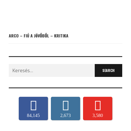
ARCO – FIÚ A JÖVŐBŐL – KRITIKA
Search
for:
84,145
2,673
3,580