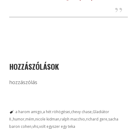
HOZZÁSZÓLÁSOK
hozzászólás
a harom amigo
a hét röhögései
chevy chase
Gladiátor
II.
humor
mém
nicole kidman
ralph macchio
richard gere
sacha
baron cohen
vhs
volt egyszer egy teka