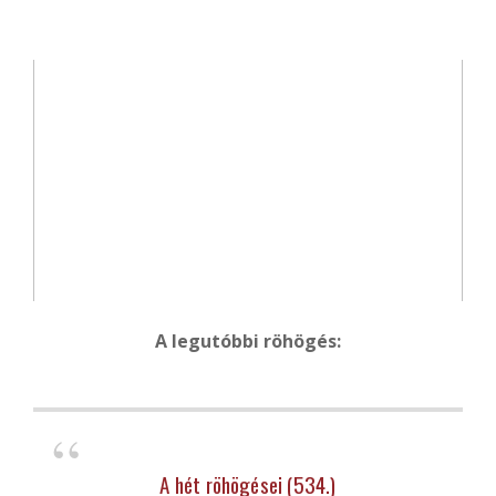
A legutóbbi röhögés:
A hét röhögései (534.)