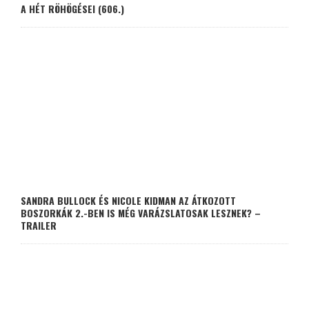
A HÉT RÖHÖGÉSEI (606.)
SANDRA BULLOCK ÉS NICOLE KIDMAN AZ ÁTKOZOTT
BOSZORKÁK 2.-BEN IS MÉG VARÁZSLATOSAK LESZNEK? –
TRAILER