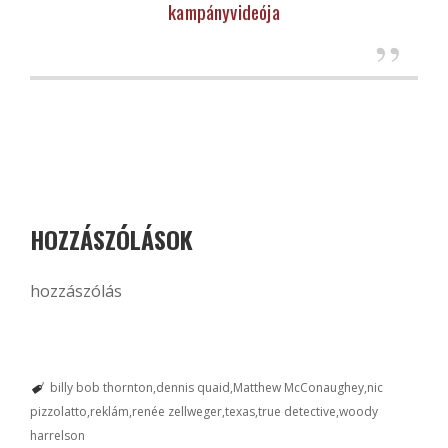
kampányvideója
HOZZÁSZÓLÁSOK
hozzászólás
billy bob thornton
dennis quaid
Matthew McConaughey
nic
pizzolatto
reklám
renée zellweger
texas
true detective
woody
harrelson