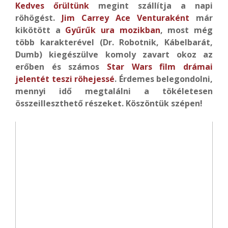
Kedves őrültünk
megint szállítja a napi
röhögést.
Jim Carrey
Ace Venturaként
már
kikötött a
Gyűrűk ura mozikban
, most még
több karakterével (Dr. Robotnik, Kábelbarát,
Dumb) kiegészülve komoly zavart okoz az
erőben és számos
Star Wars film drámai
jelentét teszi röhejessé
. Érdemes belegondolni,
mennyi idő megtalálni a tökéletesen
összeilleszthető részeket. Köszöntük szépen!