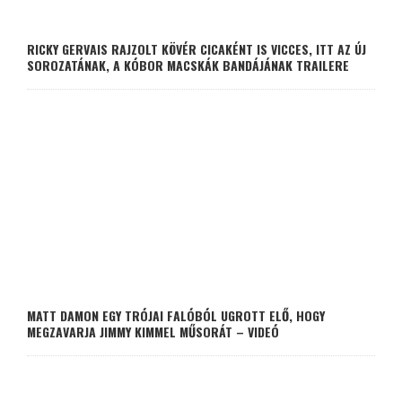
RICKY GERVAIS RAJZOLT KÖVÉR CICAKÉNT IS VICCES, ITT AZ ÚJ
SOROZATÁNAK, A KÓBOR MACSKÁK BANDÁJÁNAK TRAILERE
MATT DAMON EGY TRÓJAI FALÓBÓL UGROTT ELŐ, HOGY
MEGZAVARJA JIMMY KIMMEL MŰSORÁT – VIDEÓ