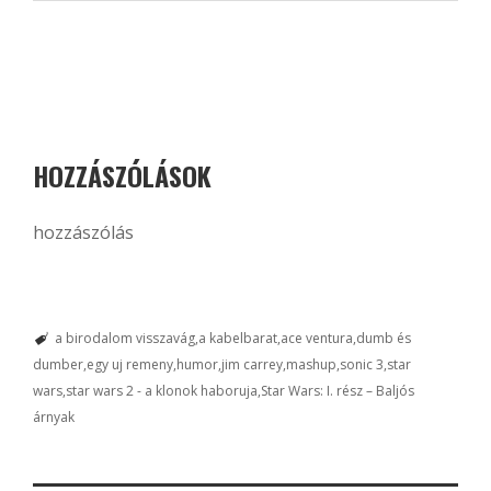
HOZZÁSZÓLÁSOK
hozzászólás
a birodalom visszavág
a kabelbarat
ace ventura
dumb és
dumber
egy uj remeny
humor
jim carrey
mashup
sonic 3
star
wars
star wars 2 - a klonok haboruja
Star Wars: I. rész – Baljós
árnyak