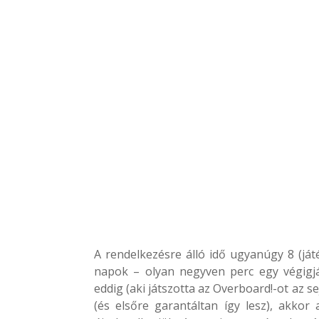
A rendelkezésre álló idő ugyanúgy 8 (ját
napok – olyan negyven perc egy végigj
eddig (aki játszotta az Overboard!-ot az se
(és elsőre garantáltan így lesz), akko