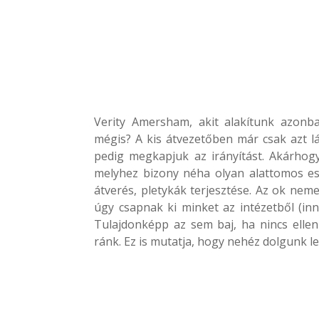
Verity Amersham, akit alakítunk azonb
mégis? A kis átvezetőben már csak azt l
pedig megkapjuk az irányítást. Akárhogy
melyhez bizony néha olyan alattomos esz
átverés, pletykák terjesztése. Az ok ne
úgy csapnak ki minket az intézetből (i
Tulajdonképp az sem baj, ha nincs ellen
ránk. Ez is mutatja, hogy nehéz dolgunk le