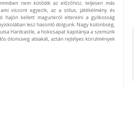
emmiben nem kötődik az előzőhöz, teljesen más
 ami viszont egyezik, az a stílus, játékélmény és
 hajón kellett magunkról elterelni a gyilkosság
nyiskolában lesz hasonló dolgunk. Nagy különbség,
uisa Hardcastle, a hokicsapat kapitánya a szemünk
endős ólomüveg ablakát, aztán rejtélyes körülmények