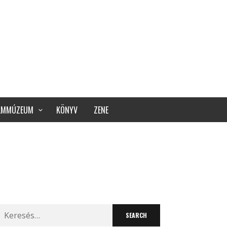
ILMMÚZEUM
KÖNYV
ZENE
Search
for: