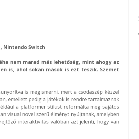
PC, Nintendo Switch
néha nem marad más lehetőség, mint ahogy az
en is, ahol sokan mások is ezt teszik. Szemet
hunyorítva is megismerni, mert a csodaszép kézzel
van, emellett pedig a játékok is rendre tartalmaznak
éldául a platformer stílust reformálta meg sajátos
an visual novel szerű élményt nyújtanak, amelyben
ejtőző interaktivitás valóban azt jelenti, hogy van