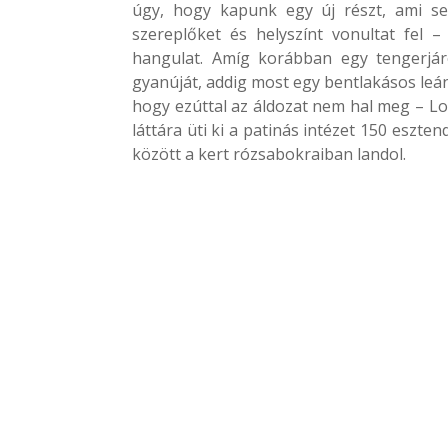
úgy, hogy kapunk egy új részt, ami s
szereplőket és helyszínt vonultat fel –
hangulat. Amíg korábban egy tengerjáró
gyanúját, addig most egy bentlakásos leá
hogy ezúttal az áldozat nem hal meg – Lo
láttára üti ki a patinás intézet 150 eszt
között a kert rózsabokraiban landol.