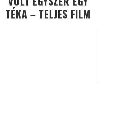
VOLT EGYSZER EGY
TÉKA – TELJES FILM