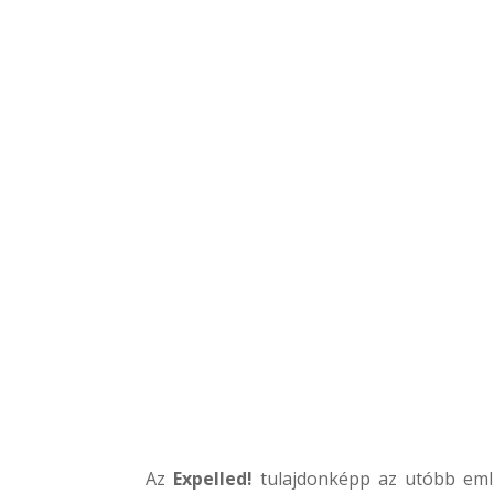
Az
Expelled!
tulajdonképp az utóbb emlí