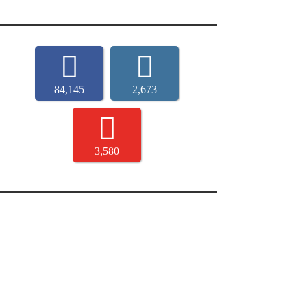
84,145
2,673
3,580