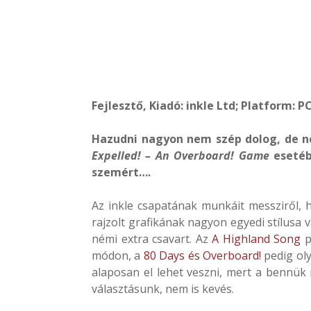
Fejlesztő, Kiadó: inkle Ltd; Platform: 
Hazudni nagyon nem szép dolog, de 
Expelled! – An Overboard! Game
esetéb
szemért….
Az inkle csapatának munkáit messziről, 
rajzolt grafikának nagyon egyedi stílusa 
némi extra csavart. Az
A Highland Song
p
módon, a
80 Days és Overboard!
pedig oly
alaposan el lehet veszni, mert a bennük r
választásunk, nem is kevés.