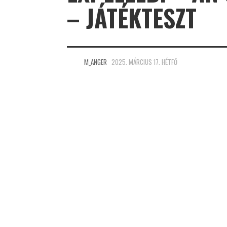
– JÁTÉKTESZT
M_ANGER
2025. MÁRCIUS 17. HÉTFŐ