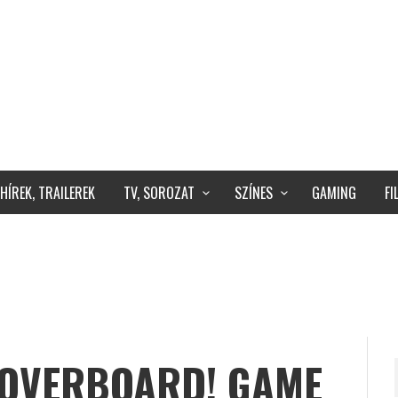
HÍREK, TRAILEREK
TV, SOROZAT
SZÍNES
GAMING
F
N OVERBOARD! GAME