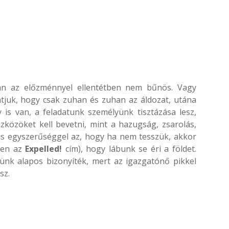
an az előzménnyel ellentétben nem bűnös. Vagy
átjuk, hogy csak zuhan és zuhan az áldozat, utána
 is van, a feladatunk személyünk tisztázása lesz,
közöket kell bevetni, mint a hazugság, zsarolás,
mes egyszerűséggel az, hogy ha nem tesszük, akkor
nnen az
Expelled!
cím), hogy lábunk se éri a földet.
ünk alapos bizonyíték, mert az igazgatónő pikkel
sz.