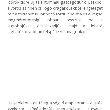
időről-időre új talentummal gazdagodunk. Ezekből
a vörös színben csillogó drágakövekből rengeteget
rejt a történet különböző fordulópontja és a végső
megmérettetésig jobban tesszük, ha a
legtöbbjüket összeszedjük, majd a lehető
leghatékonyabban felspécizzük magunkat.
Helyenként – de főleg a végső etap során – a játék
gyakorta kíméletlenül megleckéztet, ugyanis