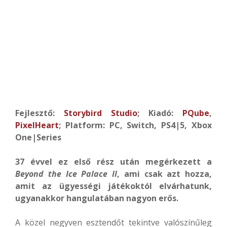
Fejlesztő:
Storybird Studio
; Kiadó:
PQube
,
PixelHeart
; Platform: PC, Switch, PS4|5, Xbox
One|Series
37 évvel ez első rész után megérkezett a
Beyond the Ice Palace II
, ami csak azt hozza,
amit az ügyességi játékoktól elvárhatunk,
ugyanakkor hangulatában nagyon erős.
A közel negyven esztendőt tekintve valószínűleg