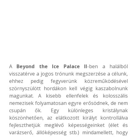
A
Beyond the Ice Palace II
-ben a halálból
visszatérve a jogos trónunk megszerzése a célunk,
ehhez pedig fegyverünk közreműködésével
szörnyszülött hordákon kell végig kaszabolnunk
magunkat. A kisebb ellenfelek és kolosszális
nemezisek folyamatosan egyre erősödnek, de nem
csupán ők. Egy különleges kristálynak
köszönhetően, az elátkozott királyt kontrollálva
fejleszthetjük meglévő képességeinket (élet és
varázserő, állóképesség stb.) mindamellett, hogy