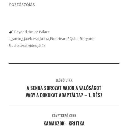
hozzászólás
Beyond the Ice Palace
II
gaming
játékteszt
kritka
PixelHeart
PQube
Storybird
Studio
teszt
videojáték
ELŐZŐ CIKK
A SENNA SOROZAT VAJON A VALÓSÁGOT
VAGY A DOKUKAT ADAPTÁLTA? – 1. RÉSZ
KÖVETKEZŐ CIKK
KAMASZOK - KRITIKA