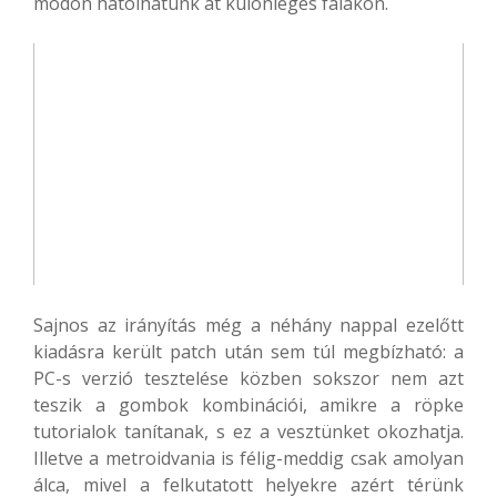
módon hatolhatunk át különleges falakon.
Sajnos az irányítás még a néhány nappal ezelőtt
kiadásra került patch után sem túl megbízható: a
PC-s verzió tesztelése közben sokszor nem azt
teszik a gombok kombinációi, amikre a röpke
tutorialok tanítanak, s ez a vesztünket okozhatja.
Illetve a metroidvania is félig-meddig csak amolyan
álca, mivel a felkutatott helyekre azért térünk