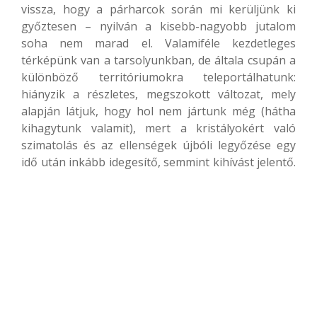
vissza, hogy a párharcok során mi kerüljünk ki
győztesen – nyilván a kisebb-nagyobb jutalom
soha nem marad el. Valamiféle kezdetleges
térképünk van a tarsolyunkban, de általa csupán a
különböző territóriumokra teleportálhatunk:
hiányzik a részletes, megszokott változat, mely
alapján látjuk, hogy hol nem jártunk még (hátha
kihagytunk valamit), mert a kristályokért való
szimatolás és az ellenségek újbóli legyőzése egy
idő után inkább idegesítő, semmint kihívást jelentő.