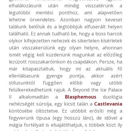
elhalálozásunk után mindig visszatérünk a
legutóbbi mentési ponthoz, ami alapvetően
lehetne örvendetes. Azonban nagyon keveset
találunk belőlük és a legtöbbjük elfuserált helyen
található. Ez annak tudható be, hogy a boss harcok
olykor kifejezetten nehezek és sikertelen kísérletek
után visszakerülünk egy olyan helyre, ahonnan
ismét végig kell küzdenünk magunkat az előzőleg
lezúzott rosszakaróinkon és csapdákon. Persze, ha
már kitapasztaltuk, hogy mi az aktuális fő
ellenlábasunk gyenge pontja, akkor azért
stílusunktól függően előbb vagy utóbb
felülkerekedhetünk rajuk. A Beyond the Ice Palace
II alkalomadtán a
Blasphemous
duológia
nehézségét súrolja, egy kicsit talán a
Castlevania
köntösébe öltöztetve. Ez utóbbit erősíti még a
fegyverünk típusa (egy hosszú lánc), de idővel a
mágia fortélyait is elsajátíthatjuk, s többek közt ily