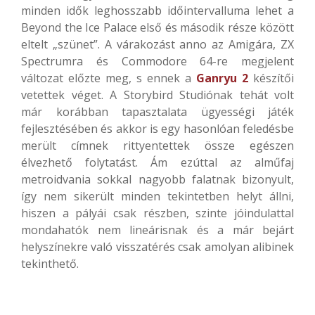
minden idők leghosszabb időintervalluma lehet a
Beyond the Ice Palace első és második része között
eltelt „szünet”. A várakozást anno az Amigára, ZX
Spectrumra és Commodore 64-re megjelent
változat előzte meg, s ennek a
Ganryu 2
készítői
vetettek véget. A Storybird Studiónak tehát volt
már korábban tapasztalata ügyességi játék
fejlesztésében és akkor is egy hasonlóan feledésbe
merült címnek rittyentettek össze egészen
élvezhető folytatást. Ám ezúttal az alműfaj
metroidvania sokkal nagyobb falatnak bizonyult,
így nem sikerült minden tekintetben helyt állni,
hiszen a pályái csak részben, szinte jóindulattal
mondahatók nem lineárisnak és a már bejárt
helyszínekre való visszatérés csak amolyan alibinek
tekinthető.