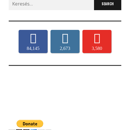
Search
for:
84,145
2,673
3,580