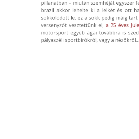
pillanatban – miután szemhéját egyszer fel
brazil akkor lehelte ki a lelkét és ott 
sokkolódott le, ez a sokk pedig máig tar
versenyzőt vesztettünk el,
a 25 éves Ju
motorsport egyéb ágai továbbra is szed
pályaszéli sportbírókról, vagy a nézőkről…