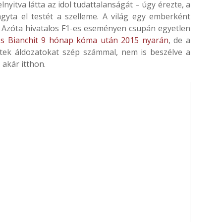
nyitva látta az idol tudattalanságát – úgy érezte, a
hagyta el testét a szelleme. A világ egy emberként
t. Azóta hivatalos F1-es eseményen csupán egyetlen
les Bianchit 9 hónap kóma után 2015 nyarán
, de a
tek áldozatokat szép számmal, nem is beszélve a
 akár itthon.