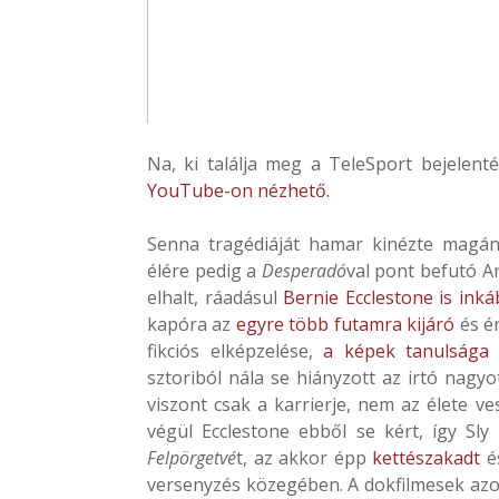
Na, ki találja meg a TeleSport bejelent
YouTube-on nézhető.
Senna tragédiáját hamar kinézte magán
élére pedig a
Desperadó
val pont befutó A
elhalt, ráadásul
Bernie Ecclestone is inká
kapóra az
egyre több futamra kijáró
és é
fikciós elképzelése,
a képek tanulsága 
sztoriból nála se hiányzott az irtó nagyo
viszont csak a karrierje, nem az élete v
végül Ecclestone ebből se kért, így Sl
Felpörgetvé
t, az akkor épp
kettészakadt
é
versenyzés közegében. A dokfilmesek az