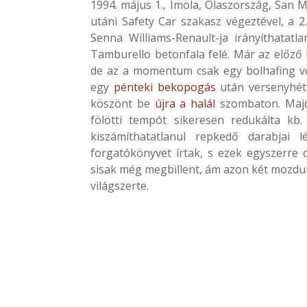
1994. május 1., Imola, Olaszország, San Ma
utáni Safety Car szakasz végeztével, a 
Senna Williams-Renault-ja irányíthatatl
Tamburello betonfala felé. Már az előző k
de az a momentum csak egy bolhafing vo
egy
pénteki bekopogás
után versenyhét
köszönt be
újra a halál
szombaton. Majd
fölötti tempót sikeresen redukálta kb
kiszámíthatatlanul repkedő darabjai 
forgatókönyvet írtak, s ezek egyszerre 
sisak még megbillent, ám azon két mozdul
világszerte.