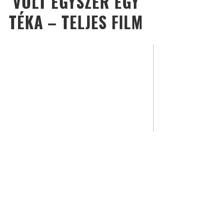
VOLT EGYSZER EGY
TÉKA – TELJES FILM