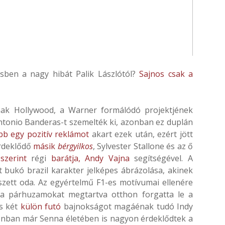
ésben a nagy hibát Palik Lászlótól?
Sajnos csak a
ak Hollywood, a Warner formálódó projektjének
ntonio Banderas-t szemelték ki, azonban ez duplán
bb egy pozitív reklámot
akart ezek után, ezért jött
rdeklődő
másik
bérgyilkos
, Sylvester Stallone és az ő
szerint
régi
barátja, Andy Vajna
segítségével. A
t bukó brazil karakter jelképes ábrázolása, akinek
eszett oda. Az egyértelmű F1-es motívumai ellenére
y a párhuzamokat megtartva otthon forgatta le a
s két
külön futó
bajnokságot magáénak tudó Indy
onban már Senna életében is nagyon érdeklődtek a