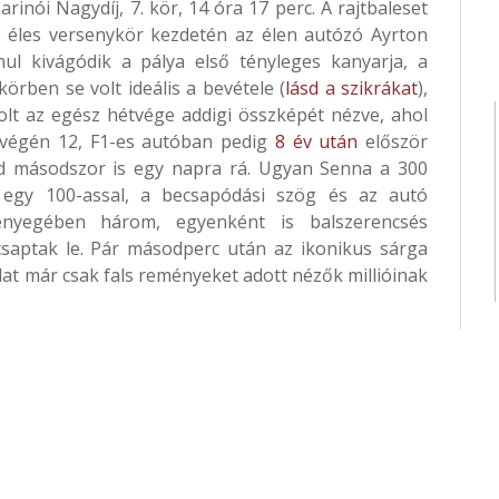
rinói Nagydíj, 7. kör, 14 óra 17 perc. A rajtbaleset
2. éles versenykör kezdetén az élen autózó Ayrton
anul kivágódik a pálya első tényleges kanyarja, a
örben se volt ideális a bevétele (
lásd a szikrákat
),
lt az egész hétvége addigi összképét nézve, ahol
végén 12, F1-es autóban pedig
8 év után
először
 másodszor is egy napra rá. Ugyan Senna a 300
. egy 100-assal, a becsapódási szög és az autó
lényegében három, egyenként is balszerencsés
csaptak le. Pár másodperc után az ikonikus sárga
at már csak fals reményeket adott nézők millióinak