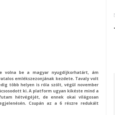
te volna be a magyar nyugdíjkorhatárt, ám
vatalos emlékszezonjának kezdete. Tavaly volt
dig több helyen is róla szólt, végül november
úcsosodott ki. A platform ugyan kikéste mind a
 futam hétvégéjét, de ennek okai világosan
gjelenésén. Csupán az a 6 részre redukált