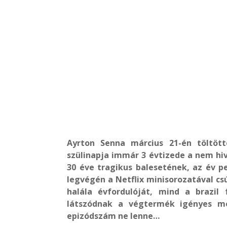
Ayrton Senna március 21-én töltöt
szülinapja immár 3 évtizede a nem hi
30 éve tragikus balesetének, az év pe
legvégén a Netflix minisorozatával cs
halála évfordulóját, mind a brazil
látszódnak a végtermék igényes me
epizódszám ne lenne…