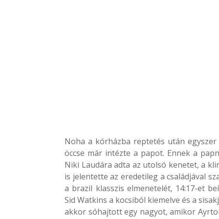
Noha a kórházba reptetés után egyszer új
öccse már intézte a papot. Ennek a pap
Niki Laudára adta az utolsó kenetet, a kli
is jelentette az eredetileg a családjával
a brazil klasszis elmenetelét, 14:17-et b
Sid Watkins a kocsiból kiemelve és a sisakj
akkor sóhajtott egy nagyot, amikor Ayrton