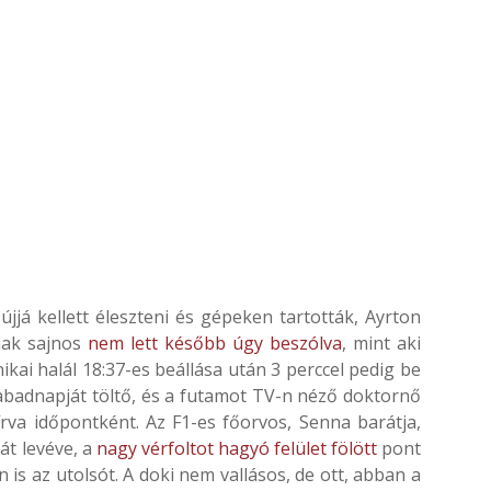
já kellett éleszteni és gépeken tartották, Ayrton
nak sajnos
nem lett később úgy beszólva
, mint aki
nikai halál 18:37-es beállása után 3 perccel pedig be
 szabadnapját töltő, és a futamot TV-n néző doktornő
eírva időpontként. Az F1-es főorvos, Senna barátja,
át levéve, a
nagy vérfoltot hagyó felület fölött
pont
 is az utolsót. A doki nem vallásos, de ott, abban a