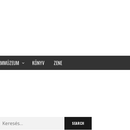
ILMMÚZEUM
KÖNYV
ZENE
Search
for: