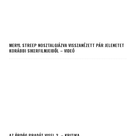
MERYL STREEP NOSZTALGIÁZVA VISSZANÉZETT PÁR JELENETET
KORÁBBI SIKERFILMJEIBŐL – VIDEÓ
AZ ÖRDÖG PRADÁT VISEL 2. – KRITIKA