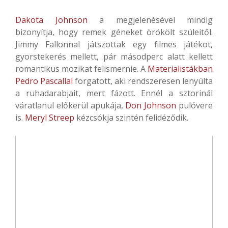
Dakota Johnson
a megjelenésével mindig
bizonyítja, hogy remek géneket örökölt szüleitől.
Jimmy Fallonnal játszottak egy filmes játékot,
gyorstekerés mellett, pár másodperc alatt kellett
romantikus mozikat felismernie. A
Materialistákban
Pedro Pascallal
forgatott, aki rendszeresen lenyúlta
a ruhadarabjait, mert fázott. Ennél a sztorinál
váratlanul előkerül apukája,
Don Johnson
pulóvere
is.
Meryl Streep
kézcsókja szintén felidéződik.