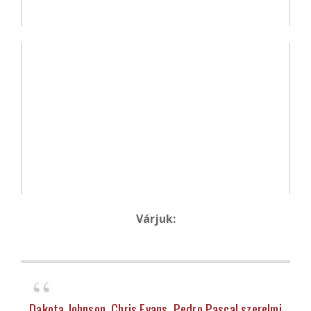
Várjuk:
Dakota Johnson, Chris Evans, Pedro Pascal szerelmi