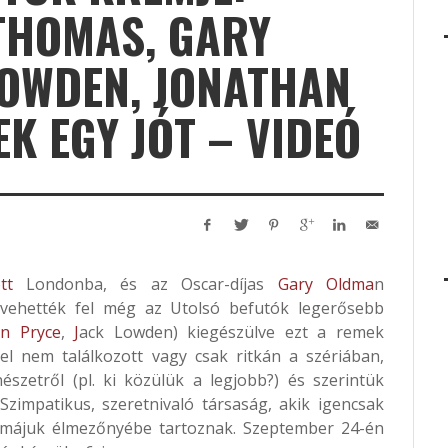
 THOMAS, GARY
LOWDEN, JONATHAN
K EGY JÓT – VIDEÓ
tt
Londonba, és az Oscar-díjas
Gary Oldma
n
 vehették fel még az Utolsó befutók legerősebb
an Pryce
,
J
ack Lowden) kiegészülve ezt a remek
ivel nem találkozott vagy csak ritkán a szériában,
észetről (pl. ki közülük a legjobb?) és szerintük
impatikus, szeretnivaló társaság, akik igencsak
akmájuk élmezőnyébe tartoznak. Szeptember 24-én