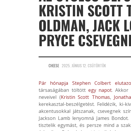
KRISTIN SCOTT
OLDMAN, JACK 
PRYCE CSEVEGNE
CHEESE
2025. JÚNIUS 12. CSÜTÖRTÖK
Pár hónapja Stephen Colbert elutazo
társaságában töltött
egy napot
. Akkor
neveivel (
Kristin Scott Thomas
,
Jonath
kerekasztal-beszélgetést. Felidézik, ki-k
akcentusokkal játszanak, csevegnek szín
Jackson Lamb lenyomná James Bondot. Sz
tisztelik egymást, és persze mind a sz