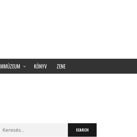
ILMMÚZEUM
KÖNYV
ZENE
Search
for: