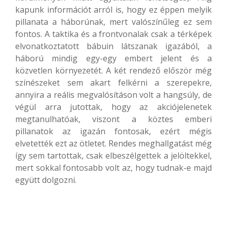
kapunk információt arról is, hogy ez éppen melyik
pillanata a háborúnak, mert valószínűleg ez sem
fontos. A taktika és a frontvonalak csak a térképek
elvonatkoztatott bábuin látszanak igazából, a
háború mindig egy-egy embert jelent és a
közvetlen környezetét. A két rendező először még
színészeket sem akart felkérni a szerepekre,
annyira a reális megvalósításon volt a hangsúly, de
végül arra jutottak, hogy az akciójelenetek
megtanulhatóak, viszont a köztes emberi
pillanatok az igazán fontosak, ezért mégis
elvetették ezt az ötletet. Rendes meghallgatást még
így sem tartottak, csak elbeszélgettek a jelöltekkel,
mert sokkal fontosabb volt az, hogy tudnak-e majd
együtt dolgozni.