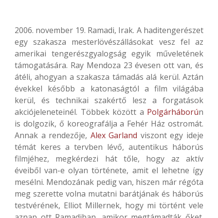
2006. november 19. Ramadi, Irak. A haditengerészet
egy szakasza mesterlövészállásokat vesz fel az
amerikai tengerészgyalogság egyik műveletének
támogatására. Ray Mendoza 23 évesen ott van, és
átéli, ahogyan a szakasza támadás alá kerül. Aztán
évekkel később a katonaságtól a film világába
kerül, és technikai szakértő lesz a forgatások
akciójeleneteinél. Többek között a
Polgárháború
n
is dolgozik, ő koreografálja a Fehér Ház ostromát.
Annak a rendezője,
Alex Garland
viszont egy ideje
témát keres a tervben lévő, autentikus háborús
filmjéhez, megkérdezi hát tőle, hogy az aktív
éveiből van-e olyan története, amit el lehetne így
mesélni. Mendozának pedig van, hiszen már régóta
meg szerette volna mutatni barátjának és háborús
testvérének, Elliot Millernek, hogy mi történt vele
aznap ott Ramadiban, amikor megtámadták őket.