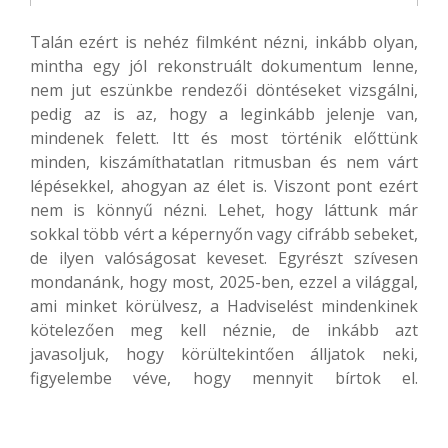
Talán ezért is nehéz filmként nézni, inkább olyan,
mintha egy jól rekonstruált dokumentum lenne,
nem jut eszünkbe rendezői döntéseket vizsgálni,
pedig az is az, hogy a leginkább jelenje van,
mindenek felett. Itt és most történik előttünk
minden, kiszámíthatatlan ritmusban és nem várt
lépésekkel, ahogyan az élet is. Viszont pont ezért
nem is könnyű nézni. Lehet, hogy láttunk már
sokkal több vért a képernyőn vagy cifrább sebeket,
de ilyen valóságosat keveset. Egyrészt szívesen
mondanánk, hogy most, 2025-ben, ezzel a világgal,
ami minket körülvesz, a Hadviselést mindenkinek
kötelezően meg kell néznie, de inkább azt
javasoljuk, hogy körültekintően álljatok neki,
figyelembe véve, hogy mennyit bírtok el.