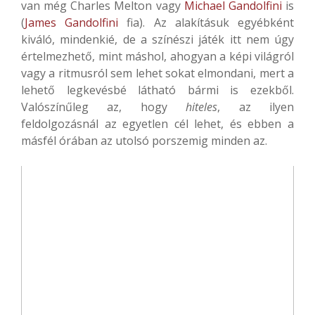
van még Charles Melton vagy
Michael Gandolfini
is
(
James Gandolfini
fia). Az alakításuk egyébként
kiváló, mindenkié, de a színészi játék itt nem úgy
értelmezhető, mint máshol, ahogyan a képi világról
vagy a ritmusról sem lehet sokat elmondani, mert a
lehető legkevésbé látható bármi is ezekből.
Valószínűleg az, hogy
hiteles
, az ilyen
feldolgozásnál az egyetlen cél lehet, és ebben a
másfél órában az utolsó porszemig minden az.