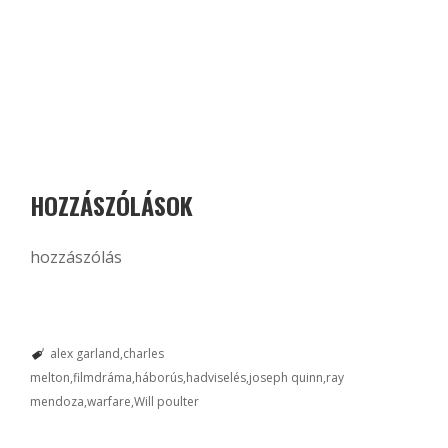
HOZZÁSZÓLÁSOK
hozzászólás
alex garland
charles
melton
filmdráma
háborús
hadviselés
joseph quinn
ray
mendoza
warfare
Will poulter