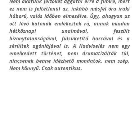
Nem akarunk jelzőket aggatni erre a filmre, mert
ez nem is feltétlenül az, inkább másfél óra iraki
háború, valós időben elmesélve. Úgy, ahogyan az
ott lévő katonák emlékeztek rá, annak minden
hétköznapi unalmával, feszült
bizonytalanságával, fülsüketítő harcával és a
sérültek agóniájával is. A Hadviselés nem egy
emelkedett történet, nem dramatizálták túl,
nincsenek benne idézhető mondatok, nem szép.
Nem könnyű. Csak autentikus.