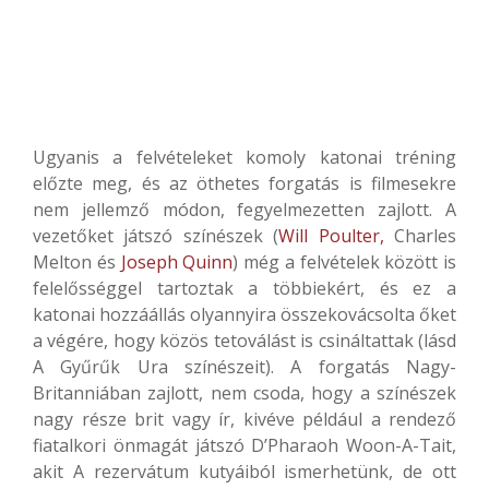
Ugyanis a felvételeket komoly katonai tréning
előzte meg, és az öthetes forgatás is filmesekre
nem jellemző módon, fegyelmezetten zajlott. A
vezetőket játszó színészek (
Will Poulter,
Charles
Melton és
Joseph Quinn
) még a felvételek között is
felelősséggel tartoztak a többiekért, és ez a
katonai hozzáállás olyannyira összekovácsolta őket
a végére, hogy közös tetoválást is csináltattak (lásd
A Gyűrűk Ura színészeit). A forgatás Nagy-
Britanniában zajlott, nem csoda, hogy a színészek
nagy része brit vagy ír, kivéve például a rendező
fiatalkori önmagát játszó D’Pharaoh Woon-A-Tait,
akit A rezervátum kutyáiból ismerhetünk, de ott