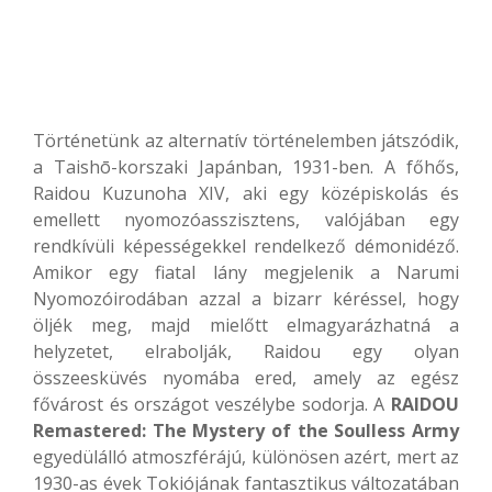
Történetünk az alternatív történelemben játszódik,
a Taishō-korszaki Japánban, 1931-ben. A főhős,
Raidou Kuzunoha XIV, aki egy középiskolás és
emellett nyomozóasszisztens, valójában egy
rendkívüli képességekkel rendelkező démonidéző.
Amikor egy fiatal lány megjelenik a Narumi
Nyomozóirodában azzal a bizarr kéréssel, hogy
öljék meg, majd mielőtt elmagyarázhatná a
helyzetet, elrabolják, Raidou egy olyan
összeesküvés nyomába ered, amely az egész
fővárost és országot veszélybe sodorja. A
RAIDOU
Remastered: The Mystery of the Soulless Army
egyedülálló atmoszférájú, különösen azért, mert az
1930-as évek Tokiójának fantasztikus változatában