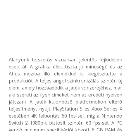
Alanyunk tetszetős vizuálisan jelentős fejlődésen
esett át. A grafika éles, tiszta jó minőségű és az
Atlus moziba illő elemekkel is kiegészítette a
produkciót. A teljes angol szinkronizálás szintén új
elem, amely hozzáadódik a játék vonzerejéhez, már
aki szereti az ilyen címeket nem az eredeti nyelven
játszani. A játék különböző platformokon eltérő
teljesítményt nyújt. PlayStation 5 és Xbox Series X
esetében 4K felbontás 60 fps-sel, míg a Nintendo
Switch 2 1080p-t biztosít szintén 60 fps-sel. A PC
verzió minimum specifikációi között 6 GB RAM és