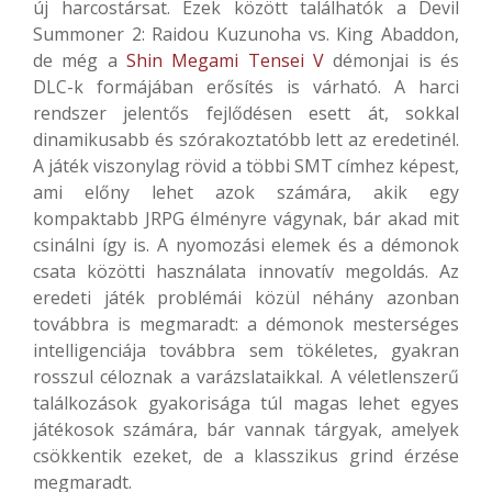
új harcostársat. Ezek között találhatók a Devil
Summoner 2: Raidou Kuzunoha vs. King Abaddon,
de még a
Shin Megami Tensei V
démonjai is és
DLC-k formájában erősítés is várható. A harci
rendszer jelentős fejlődésen esett át, sokkal
dinamikusabb és szórakoztatóbb lett az eredetinél.
A játék viszonylag rövid a többi SMT címhez képest,
ami előny lehet azok számára, akik egy
kompaktabb JRPG élményre vágynak, bár akad mit
csinálni így is. A nyomozási elemek és a démonok
csata közötti használata innovatív megoldás. Az
eredeti játék problémái közül néhány azonban
továbbra is megmaradt: a démonok mesterséges
intelligenciája továbbra sem tökéletes, gyakran
rosszul céloznak a varázslataikkal. A véletlenszerű
találkozások gyakorisága túl magas lehet egyes
játékosok számára, bár vannak tárgyak, amelyek
csökkentik ezeket, de a klasszikus grind érzése
megmaradt.