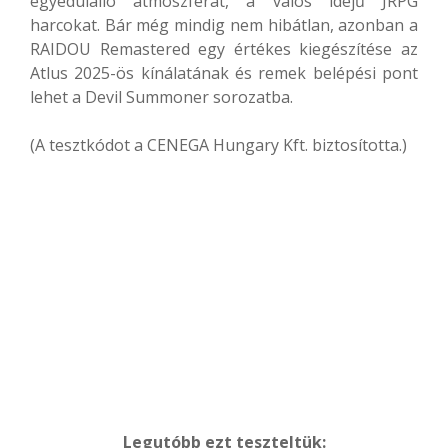
egyedülálló atmoszférát, a valós idejű JRPG
harcokat. Bár még mindig nem hibátlan, azonban a
RAIDOU Remastered egy értékes kiegészítése az
Atlus 2025-ös kínálatának és remek belépési pont
lehet a Devil Summoner sorozatba.
(A tesztkódot a CENEGA Hungary Kft. biztosította.)
Legutóbb ezt teszteltük: