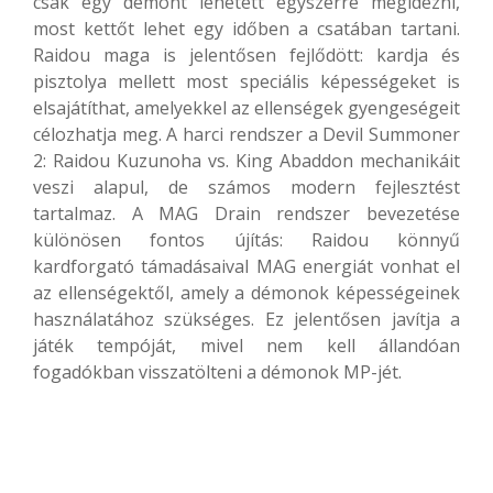
csak egy démont lehetett egyszerre megidézni,
most kettőt lehet egy időben a csatában tartani.
Raidou maga is jelentősen fejlődött: kardja és
pisztolya mellett most speciális képességeket is
elsajátíthat, amelyekkel az ellenségek gyengeségeit
célozhatja meg. A harci rendszer a Devil Summoner
2: Raidou Kuzunoha vs. King Abaddon mechanikáit
veszi alapul, de számos modern fejlesztést
tartalmaz. A MAG Drain rendszer bevezetése
különösen fontos újítás: Raidou könnyű
kardforgató támadásaival MAG energiát vonhat el
az ellenségektől, amely a démonok képességeinek
használatához szükséges. Ez jelentősen javítja a
játék tempóját, mivel nem kell állandóan
fogadókban visszatölteni a démonok MP-jét.