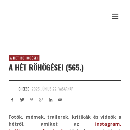
A HÉT RÖHÖGÉSEI
A HÉT RÖHÖGÉSEI (565.)
CHEESE
2025. JÚNIUS 22. VASÁRNAP
Fotók, mémek, trailerek, kritikák és videók a
hétről, amiket az
instagram
,