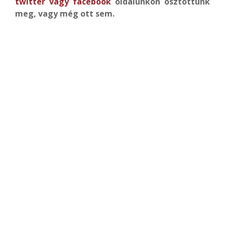
twitter
vagy
facebook
oldalunkon osztottunk
meg, vagy még ott sem.