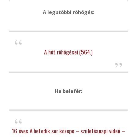
A legutóbbi röhögés:
A hét röhögései (564.)
Ha belefér:
16 éves A hetedik sor közepe – születésnapi videó –