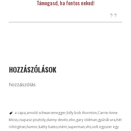
Támogasd, ha fontos neked!
HOZZÁSZÓLÁSOK
hozzászólás
a capa
arnold schwarzenegger
billy bob thornton
Carrie-Anne
Moss
csupasz pisztoly
danny devito
elio
gary oldman
gyűrűk ura
hét
röhögései
humor
kathy bates
mém
superman
vhs
volt egyszer egy