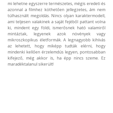
mi lehetne egyszerre természetes, mégis eredeti és
azonnal a filmhez köthetően jellegzetes, ám nem
túlhasznált megoldás. Nincs olyan karaktermodell,
ami teljesen valakinek a saját fejéből pattant volna
ki, mindent egy földi, ismerősnek ható valamiről
mintáztak, legyenek azok növények vagy
mikroszkopikus életformák. A legnagyobb kihívás
az lehetett, hogy miképp tudták elérni, hogy
mindenki kellően érzelemdús legyen, pontosabban
kifejező, még akkor is, ha épp nincs szeme. Ez
maradéktalanul sikerült!