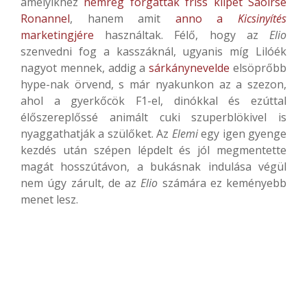
amelyikhez
nemrég forgattak friss klipet Saoirse
Ronannel
, hanem amit
anno a
Kicsinyítés
marketingjére
használtak. Félő, hogy az
Elio
szenvedni fog a kasszáknál, ugyanis míg Lilóék
nagyot mennek, addig a
sárkánynevelde
elsöprőbb
hype-nak örvend, s már nyakunkon az a szezon,
ahol a gyerkőcök F1-el, dinókkal és ezúttal
élőszereplőssé animált cuki szuperblökivel is
nyaggathatják a szülőket. Az
Elemi
egy igen gyenge
kezdés után szépen lépdelt és jól megmentette
magát hosszútávon, a bukásnak indulása végül
nem úgy zárult, de az
Elio
számára ez keményebb
menet lesz.