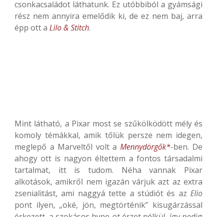
csonkacsaládot láthatunk. Ez utóbbiból a gyámsági
rész nem annyira emelődik ki, de ez nem baj, arra
épp ott a
Lilo & Stitch
.
Mint látható, a Pixar most se szűkölködött mély és
komoly témákkal, amik tőlük persze nem idegen,
meglepő a Marveltől volt a
Mennydörgők*
-ben. De
ahogy ott is nagyon éltettem a fontos társadalmi
tartalmat, itt is tudom. Néha vannak Pixar
alkotások, amikről nem igazán várjuk azt az extra
zsenialitást, ami naggyá tette a stúdiót és az
Elio
pont ilyen, „oké, jön, megtörténik” kisugárzással
érkezett, a szokásos hype-ot érzet nélkül, így pedig