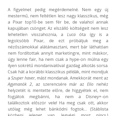
A figyelmet pedig megérdemelné. Nem egy új
mestermű, nem feltétlen lesz nagy klasszikus, még
a Pixar top10-be sem fér be, de valahol annak
kapujában csönget. Az elszálló költségeit nem lesz
lehetetlen visszahoznia, a
Luca
óta így is a
legolcsóbb Pixar, de ezt próbáljuk meg a
nézőszámokkal alátámasztani, mert bár láthatóan
nem fordítottak annyit marketingre, mint máskor,
úgy lenne fair, ha nem csak a hype-on múlna egy
ilyen sokrétű mondanivalóval gazdag alkotás sorsa.
Csak hát a korábbi klasszikus példák, mint mondjuk
a
Szuper haver
, mást mondanak. Amekkorát ment az
Agymanók 2
, az szerencsére már az
Elio
nehéz
helyzetét is mentette előre, de higgyétek el, nem
fogjátok megbánni, ha nem a Disney+-on
találkoztok először vele! Ha meg csak ott, akkor
utólag még lehet bánkódni fogtok…
(Stáblista
közbeni jelenet van, legvégi most nincs.)