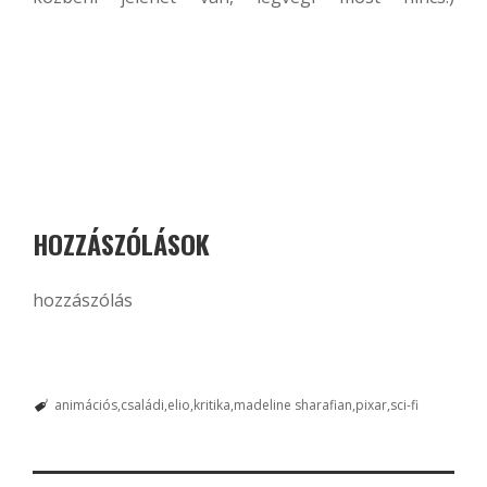
HOZZÁSZÓLÁSOK
hozzászólás
animációs
családi
elio
kritika
madeline sharafian
pixar
sci-fi