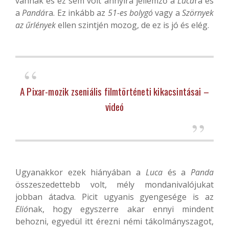
vannak és ez sem volt annyira jellemző a
Lucá
ra és
a
Pandá
ra. Ez inkább az
51-es bolygó
vagy a
Szörnyek
az űrlények
ellen szintjén mozog, de ez is jó és elég.
A Pixar-mozik zseniális filmtörténeti kikacsintásai –
videó
Ugyanakkor ezek hiányában a
Luca
és a
Panda
összeszedettebb volt, mély mondanivalójukat
jobban átadva. Picit ugyanis gyengesége is az
Elió
nak, hogy egyszerre akar ennyi mindent
behozni, egyedül itt érezni némi tákolmányszagot,