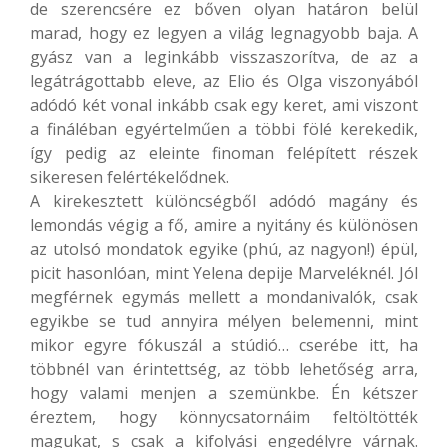
de szerencsére ez bőven olyan határon belül
marad, hogy ez legyen a világ legnagyobb baja. A
gyász van a leginkább visszaszorítva, de az a
legátrágottabb eleve, az Elio és Olga viszonyából
adódó két vonal inkább csak egy keret, ami viszont
a fináléban egyértelműen a többi fölé kerekedik,
így pedig az eleinte finoman felépített részek
sikeresen felértékelődnek.
A kirekesztett különcségből adódó magány és
lemondás végig a fő, amire a nyitány és különösen
az utolsó mondatok egyike (phú, az nagyon!) épül,
picit hasonlóan, mint Yelena depije Marveléknél. Jól
megférnek egymás mellett a mondanivalók, csak
egyikbe se tud annyira mélyen belemenni, mint
mikor egyre fókuszál a stúdió… cserébe itt, ha
többnél van érintettség, az több lehetőség arra,
hogy valami menjen a szemünkbe. Én kétszer
éreztem, hogy könnycsatornáim feltöltötték
magukat, s csak a kifolyási engedélyre várnak.