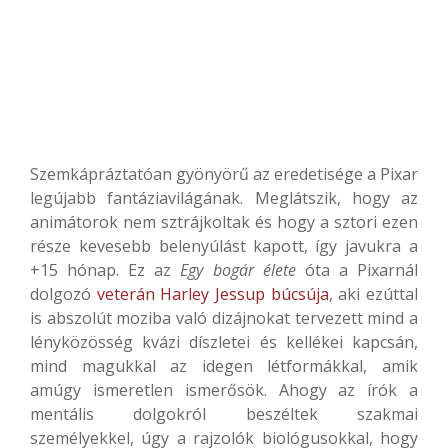
Szemkápráztatóan gyönyörű az eredetisége a Pixar
legújabb fantáziavilágának. Meglátszik, hogy az
animátorok nem sztrájkoltak és hogy a sztori ezen
része kevesebb belenyúlást kapott, így javukra a
+15 hónap. Ez az
Egy bogár élete
óta a Pixarnál
dolgozó
veterán Harley Jessup búcsúja
, aki ezúttal
is abszolút moziba való dizájnokat tervezett mind a
lényközösség kvázi díszletei és kellékei kapcsán,
mind magukkal az idegen létformákkal, amik
amúgy ismeretlen ismerősök. Ahogy az írók a
mentális dolgokról beszéltek szakmai
személyekkel, úgy a rajzolók biológusokkal, hogy