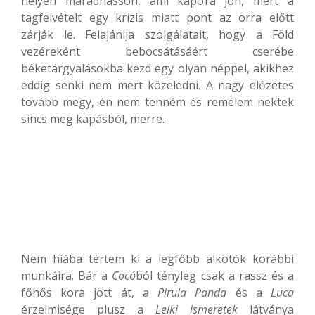
helyén maradhasson, ami kapóra jön, mert a
tagfelvételt egy krízis miatt pont az orra előtt
zárják le. Felajánlja szolgálatait, hogy a Föld
vezéreként bebocsátásáért cserébe
béketárgyalásokba kezd egy olyan néppel, akikhez
eddig senki nem mert közeledni. A nagy előzetes
tovább megy, én nem tenném és remélem nektek
sincs meg kapásból, merre.
Nem hiába tértem ki a legfőbb alkotók korábbi
munkáira. Bár a
Cocó
ból tényleg csak a rassz és a
főhős kora jött át, a
Pirula Panda
és a
Luca
érzelmisége plusz a
Lelki ismeretek
látványa