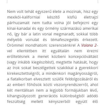
Nem volt tehát egyszerű élete a mozinak, hisz egy
mexikói-kaliforniai készítő kisfiú életrajzi
párhuzamait nem tudta volna jól befejezni egy
kínai-kanadai és egy örmény származású amerikai
nő, így bár a latin vonal megmaradt, sokkal több
mélyebb vonulat és témafeszegetés érkezett.
Örömmel mondhatom: szerencsénkre! A
Vaiana 2
-
vel ellentétben itt egyáltalán nem érezni
erőltetésnek a menet közbeni koncepcióváltást
(vagy inkább kiegészítést), megtette hatását, hogy
az írok sokat beszélgettek szakikkal a gyerekkori
kirekesztettségről, a mindenkori magányosságról,
a fiatalkorban elvesztett szülők feldolgozásáról és
az emberi főhősök közti viszonyrendszerről, ahol
két mentálisan nem a legjobb formájukban lévő,
kihangsúlyozott generációs különbségből adódó
feszültség mellett kényszerből együtt élő