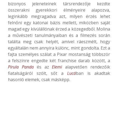
bizonyos jeleneteinek társrendezője kezdte
összerakni gyerekkori élményeire alapozva,
leginkább megragadva azt, milyen érzés lehet
felnőni egy katonai bázis mellett, miközben saját
magad egy kívülállónak érzed a közegedből. Molina
a művészeti tanulmányaiban és a filmezés során
találta meg csak helyét, amivel ráeszmélt, hogy
egyáltalán nem annyira különc, mint gondolta. Ezt a
fajta személyes szálat a Pixar mostanság többször
a felszínre engedte két franchise darab között, a
Pirula Panda
és az
Elemi
alapvetően rendezőik
fiatalságáról szólt, sőt a
Lucá
ban is akadtak
hasonló elemek, csak másképp.