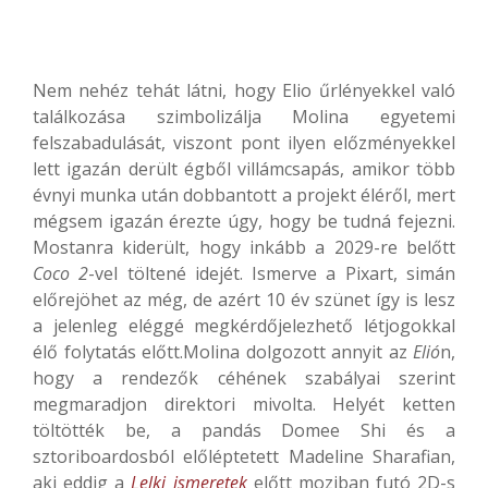
Nem nehéz tehát látni, hogy Elio űrlényekkel való
találkozása szimbolizálja Molina egyetemi
felszabadulását, viszont pont ilyen előzményekkel
lett igazán derült égből villámcsapás, amikor több
évnyi munka után dobbantott a projekt éléről, mert
mégsem igazán érezte úgy, hogy be tudná fejezni.
Mostanra kiderült, hogy inkább a 2029-re belőtt
Coco 2
-vel töltené idejét. Ismerve a Pixart, simán
előrejöhet az még, de azért 10 év szünet így is lesz
a jelenleg eléggé megkérdőjelezhető létjogokkal
élő folytatás előtt.Molina dolgozott annyit az
Elió
n,
hogy a rendezők céhének szabályai szerint
megmaradjon direktori mivolta. Helyét ketten
töltötték be, a pandás Domee Shi és a
sztoriboardosból előléptetett Madeline Sharafian,
aki eddig a
Lelki ismeretek
előtt moziban futó 2D-s