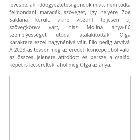
levesbe, aki időegyeztetési gondok miatt nem tudta
felmondani maradék szövegét, így helyére Zoe
Saldana került, akire viszont teljesen új
szövegkönyv várt, hisz Molina anya-fiú
személyességét utódai átalakították, Olga
karaktere ezzel nagynénivé vált, Elio pedig árvává.
A 2023-as teaser még az eredeti koncepcióból való,
az összes jelenete átíródott és persze a családi
képet is lecserélték, ahol még Olga az anya.