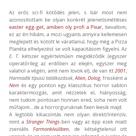
Az erős sci-fi kötődés jelen, s bár most nem
azonosítottam be olyan konkrét jelenetismétléses
easter egg-get, amiben oly profi a Pixar,
bevallom,
ez az én hibám, a mozi ugyanis annyira kellemesen
meglepett és kötött le váratlanul, hogy még a Pizza
Planéta elhelyezést se volt kapacitásom figyelni. Az
E. T.
kétszer egyértelműen megidéződik (egyszer
operatőrileg az erdőben az elején, egyszer meg
valahol a végén, amit nem lövök el), de van itt
2001
,
Harmadik típusú találkozások
,
Alien
,
Dolog
, frissként a
Nem
és egy ponton egy klasszikus horror sablon
karaktermozgás, amit nézzetek el, hiányosság,
nem tudom pontosan honnan ered, soha nem volt
műfajom… de a horrorguruknak fixen leesik majd.
A legtöbb kikacsintás nem olyan direkt/intenzív,
mint a
Stranger Things
-ben vagy az épp ezek miatt
zseniális
Farmonkívüliben
, de kétségtelenül ott