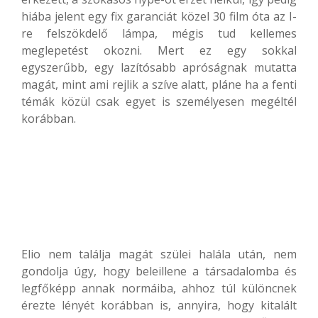
hiába jelent egy fix garanciát közel 30 film óta az I-
re felszökdelő lámpa, mégis tud kellemes
meglepetést okozni. Mert ez egy sokkal
egyszerűbb, egy lazítósabb apróságnak mutatta
magát, mint ami rejlik a szíve alatt, pláne ha a fenti
témák közül csak egyet is személyesen megéltél
korábban.
Elio nem találja magát szülei halála után, nem
gondolja úgy, hogy beleillene a társadalomba és
legfőképp annak normáiba, ahhoz túl különcnek
érezte lényét korábban is, annyira, hogy kitalált