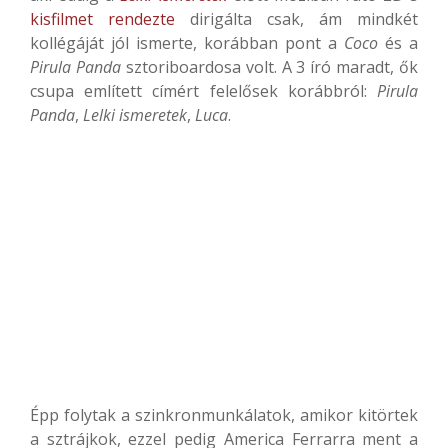
kisfilmet rendezte
dirigálta csak, ám mindkét
kollégáját jól ismerte, korábban pont a
Coco
és a
Pirula Panda
sztoriboardosa volt. A 3 író maradt, ők
csupa említett címért felelősek korábbról:
Pirula
Panda
,
Lelki ismeretek
,
Luca
.
Épp folytak a szinkronmunkálatok, amikor kitörtek
a sztrájkok, ezzel pedig America Ferrarra ment a