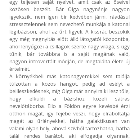
egy teljesen saját nyelvet, amit csak az őseivel
közösen beszélt. Bár Olga nagynénje nagyon
igyekszik, nem igen bír kedvében járni, ráadásul
stressztelennek sem nevezhető munkája a katonai
légibázison, ahol az űrt figyeli. A kissrác beszökik
egy még megnyitás előtt álló látogatói központba,
ahol lenyűgözi a csillagok szerte nagy világa, s úgy
tűnik, bár továbbra is a saját magának való,
nagyon introvertált módján, de megtalálta élete új
értelmét.
A környékbeli más katonagyerekkel sem találja
túlzottan a közös hangot, pedig ad esélyt a
beilleszkedésnek, míg Olga már annyira ki lesz tőle,
hogy elküldi a bázishoz közeli sátras
nevelőtáborba. Elio a Földön egyre kevésbé érzi
otthon magát, így fejébe veszi, hogy elraboltatja
magát az űrlényekkel, hátha galaktikusan van
valami olyan hely, ahová szívből tartozhatna, hátha
talál rendes barátot, aki elfogadja olyannak,