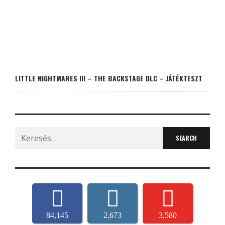
LITTLE NIGHTMARES III – THE BACKSTAGE DLC – JÁTÉKTESZT
Search
for:
84,145
2,673
3,580