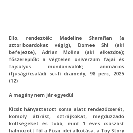
Elio, rendezték: Madeline Sharafian (a
sztoriboardokat végig), Domee Shi (aki
befejezte), Adrian Molina (aki elkezdte);
főszereplők: a végtelen univerzum fajai és
fajsúlyos mondanivalók; animációs
ifjúsági/családi sci-fi dramedy, 98 perc, 2025
(12)
A magány nem jár egyedül
Kicsit hányattatott sorsa alatt rendezőcserét,
komoly átírást, sztrájkokat, megduzzadó
költségeket és több, mint 1 éves csúszást
halmozott föl a Pixar idei alkotása, a Toy Story