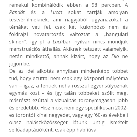
remekül kombinálódik ebben a 98 percben. A
Pandá
t és a
Lucá
t sokat tartják amolyan
testvérfilmeknek, ami nagyjából ugyanazokat a
témákat veti fel, csak két különböző nem és
földrajzi hovatartozás változtat a „hangulati
skinen”, így pl. a
Lucá
ban nyilván nincs mondjuk
menstruációs áthallás. Akiknek tetszett valamelyik,
netán mindkettő, annak kizárt, hogy az
Elio
ne
jöjjön be.
De az idei alkotás annyiban mindenképp többet
tud, hogy ezúttal nem csak egy központi mélytéma
van – igaz, a fentiek néha rosszul egyensúlyoznak
egymás közt – és így talán többeket szólít meg,
másrészt ezúttal a vizualitás toronymagasan jobb
és eredetibb. Hisz most nem egy specifikusan 2002-
es torontói kínai negyedet, vagy egy ’60-as évekbeli
olasz halászközösséget látunk untig ismételt
sellőadaptációként, csak épp habfiúval.