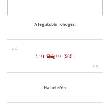
A legutóbbi röhögés:
A hét röhögései (565.)
Ha belefér: