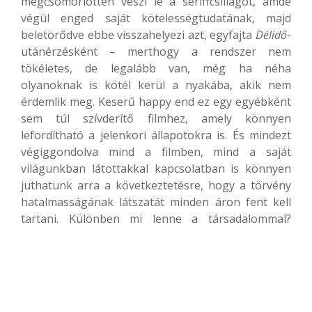
megcsömörlötten veszi le a seriffcsillagot, ámde
végül enged saját kötelességtudatának, majd
beletörődve ebbe visszahelyezi azt, egyfajta
Délidő
-
utánérzésként – merthogy a rendszer nem
tökéletes, de legalább van, még ha néha
olyanoknak is kötél kerül a nyakába, akik nem
érdemlik meg. Keserű happy end ez egy egyébként
sem túl szívderítő filmhez, amely könnyen
lefordítható a jelenkori állapotokra is. És mindezt
végiggondolva mind a filmben, mind a saját
világunkban látottakkal kapcsolatban is könnyen
juthatunk arra a következtetésre, hogy a törvény
hatalmasságának látszatát minden áron fent kell
tartani. Különben mi lenne a társadalommal?