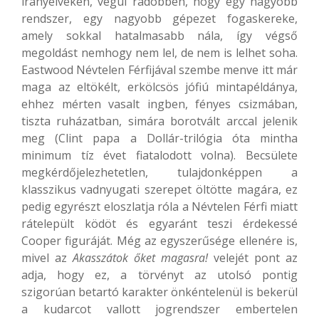
irányelveken, végül rádöbben, hogy egy nagyobb
rendszer, egy nagyobb gépezet fogaskereke,
amely sokkal hatalmasabb nála, így végső
megoldást nemhogy nem lel, de nem is lelhet soha.
Eastwood Névtelen Férfijával szembe menve itt már
maga az eltökélt, erkölcsös jófiú mintapéldánya,
ehhez mérten vasalt ingben, fényes csizmában,
tiszta ruházatban, simára borotvált arccal jelenik
meg (Clint papa a Dollár-trilógia óta mintha
minimum tíz évet fiatalodott volna). Becsülete
megkérdőjelezhetetlen, tulajdonképpen a
klasszikus vadnyugati szerepet öltötte magára, ez
pedig egyrészt eloszlatja róla a Névtelen Férfi miatt
rátelepült ködöt és egyaránt teszi érdekessé
Cooper figuráját. Még az egyszerűsége ellenére is,
mivel az
Akasszátok őket magasra!
velejét pont az
adja, hogy ez, a törvényt az utolsó pontig
szigorúan betartó karakter önkéntelenül is bekerül
a kudarcot vallott jogrendszer embertelen