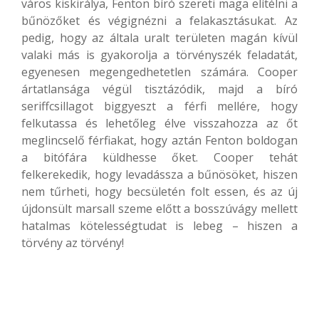
város kiskirálya, Fenton bíró szereti maga elítélni a
bűnözőket és végignézni a felakasztásukat. Az
pedig, hogy az általa uralt területen magán kívül
valaki más is gyakorolja a törvényszék feladatát,
egyenesen megengedhetetlen számára. Cooper
ártatlansága végül tisztázódik, majd a bíró
seriffcsillagot biggyeszt a férfi mellére, hogy
felkutassa és lehetőleg élve visszahozza az őt
meglincselő férfiakat, hogy aztán Fenton boldogan
a bitófára küldhesse őket. Cooper tehát
felkerekedik, hogy levadássza a bűnösöket, hiszen
nem tűrheti, hogy becsületén folt essen, és az új
újdonsült marsall szeme előtt a bosszúvágy mellett
hatalmas kötelességtudat is lebeg – hiszen a
törvény az törvény!