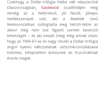
Csakhogy a Dollár-trilógia hiába vált népszerűvé
Olaszországban,
Eastwood
szülőföldjén még
mindig az a feltörekvő, jól fésült, jóképű
mellékszereplő volt, aki a
Rawhide
című
tévésorozatban csillogtatta meg hétről-hétre az
akkor még nem sok figyelő szemet bevonzó
tehetségét – és aki emiatt (meg még annak okán,
hogy az 1966-67-es év nagy részét a Dollár-trilógia
angol nyelvű változatának utószinkronizálásával
töltötte), kifejezetten dühösnek és frusztráltnak
érezte magát.