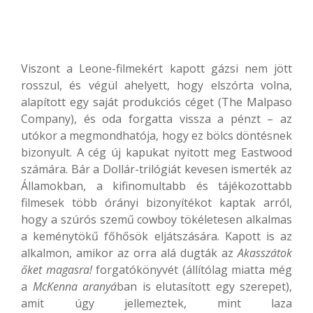
Viszont a Leone-filmekért kapott gázsi nem jött
rosszul, és végül ahelyett, hogy elszórta volna,
alapított egy saját produkciós céget (The Malpaso
Company), és oda forgatta vissza a pénzt – az
utókor a megmondhatója, hogy ez bölcs döntésnek
bizonyult. A cég új kapukat nyitott meg Eastwood
számára. Bár a Dollár-trilógiát kevesen ismerték az
Államokban, a kifinomultabb és tájékozottabb
filmesek több órányi bizonyítékot kaptak arról,
hogy a szúrós szemű cowboy tökéletesen alkalmas
a keménytökű főhősök eljátszására. Kapott is az
alkalmon, amikor az orra alá dugták az
Akasszátok
őket magasra!
forgatókönyvét (állítólag miatta még
a
McKenna aranyá
ban is elutasított egy szerepet),
amit úgy jellemeztek, mint laza