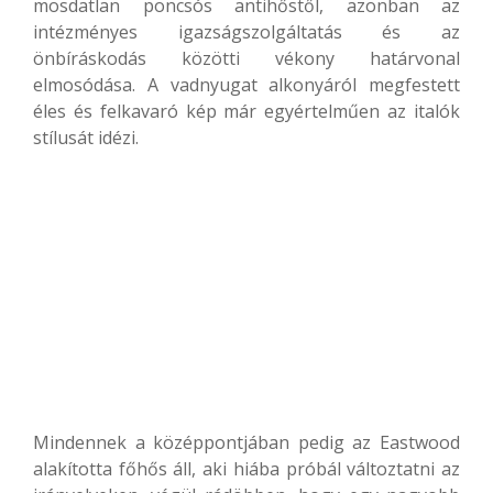
mosdatlan poncsós antihőstől, azonban az
intézményes igazságszolgáltatás és az
önbíráskodás közötti vékony határvonal
elmosódása. A vadnyugat alkonyáról megfestett
éles és felkavaró kép már egyértelműen az italók
stílusát idézi.
Mindennek a középpontjában pedig az Eastwood
alakította főhős áll, aki hiába próbál változtatni az