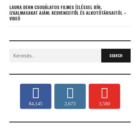
LAURA DERN CSODÁLATOS FILMES ÍZLÉSSEL BÍR,
IZGALMASAKAT AJÁNL KEDVENCEITŐL ÉS ALKOTÓTÁRSAITÓL –
VIDEÓ
Search
for:
84,145
2,673
3,580