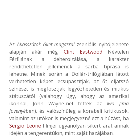
Az
Akasszátok őket magasra!
zseniális nyitójelenete
alapján akár még
Clint Eastwood
Névtelen
Férfijának a deheroizálása, a karakter
rendíthetetlen jellemének a sárba tiprása is
lehetne. Minek során a Dollár-trilógiában látott
verhetetlen képet lecsupaszítják, az őt eljátszó
színészt is megfosztják legyőzhetetlen és mitikus
státuszától (valahogy úgy, ahogy az amerikai
ikonnal, John Wayne-nel tették az
Iwo Jima
fövenyé
ben), és valószínűleg a korabeli kritikusok,
valamint az utókor is megjegyezné ezt a húzást, ha
Sergio Leone
filmjei ugyanolyan sikert arat annak
idején a tengerentúlon, mint saját hazájában.