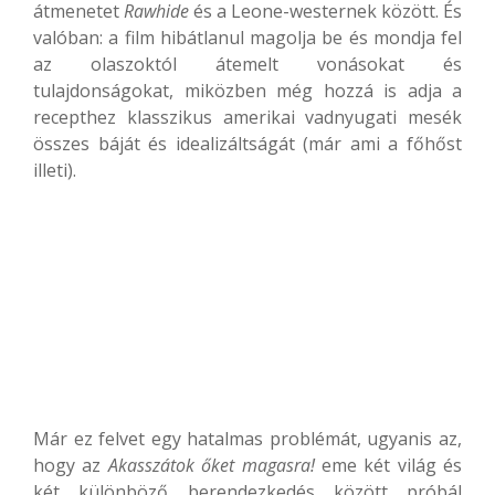
átmenetet
Rawhide
és a Leone-westernek között. És
valóban: a film hibátlanul magolja be és mondja fel
az olaszoktól átemelt vonásokat és
tulajdonságokat, miközben még hozzá is adja a
recepthez klasszikus amerikai vadnyugati mesék
összes báját és idealizáltságát (már ami a főhőst
illeti).
Már ez felvet egy hatalmas problémát, ugyanis az,
hogy az
Akasszátok őket magasra!
eme két világ és
két különböző berendezkedés között próbál