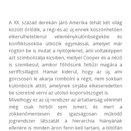
A XX. század derekán járó Amerika tehát két világ
között őrlődik, a régi és az új ennek köszönhetően
elkerülhetetlenül véleménykülönbségekbe és
konfliktusokba ütközik egymással, amelyet már
rögtön be is mutat a nyitójelenet, ami voltaképpen
azt szimbolizálja kicsiben, mellyel Cooper és a néző
is szembesül, amikor főhősünk feltűzi magára a
seriffcsillagot. Hamar kiderül, hogy az új, ami
görcsösen le akarja rombolni a régit, nem sokban
különbözik attól, amelynek sírjába elkeseredetten
be szeretné verni az utolsó koporsószöget is.
Mivelhogy ez az új rendszer az ártatlanság vélelmét
még csak hírből sem ismeri, és mert a
zökkenőmentesen és igazságosan működő
jogrendszer látszatát a hierarchia hiányának
ellenére is minden áron fenn kell tartani, a bitófán