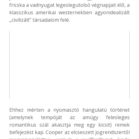
fricska a vadnyugat legeslegutolsó végnapjait élő, a
klasszikus amerikai westernekben agyonidealizált
„civilizált” társadalom felé.
Ehhez mérten a nyomasztó hangulatú történet
(amelynek tempóját az amúgy felesleges
romantikus szál akasztja meg egy kicsit) remek
befejezést kap. Cooper az elcseszett jogrendszertől