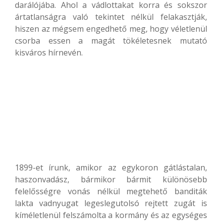
darálójába. Ahol a vádlottakat korra és sokszor
ártatlanságra való tekintet nélkül felakasztják,
hiszen az mégsem engedhető meg, hogy véletlenül
csorba essen a magát tökéletesnek mutató
kisváros hírnevén.
1899-et írunk, amikor az egykoron gátlástalan,
haszonvadász, bármikor bármit különösebb
felelősségre vonás nélkül megtehető banditák
lakta vadnyugat legeslegutolsó rejtett zugát is
kíméletlenül felszámolta a kormány és az egységes