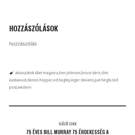
HOZZÁSZÓLÁSOK
hozzászólás
akasszátok őket magasra
ben johnson
bruce dern
clint
eastwood
dennis hopper
ed begley
inger stevens
pat hingle
ted
post
western
ELŐZŐ CIKK
75 ÉVES BILL MURRAY 75 ÉRDEKESSÉG A