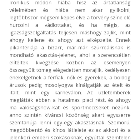
Ironikus módon hiába hisz az ártatlanság
vélelmében és hiába nem akar gyilkolni,
legtöbbször mégsem képes élve a törvény színe elé
hurcolni a vádlottakat, és ha mégis, az
igazságszolgáltatás teljesen máshogy zajlik, mint
ahogy kellene és ahogy azt elképzelte. Ennek
pikantériája a bizarr, már-már szürreálisnak is
mondható akasztás-jelenet, ahol a szerencsétlen
elítéltek kivégzése közben az eseményen
összegyűlt tömeg elégedetten morajlik, kedélyesen
énekelgetnek a férfiak, nők és gyerekek, a boldog
árusok pedig mosolyogva kínálgatják az ételt és
italt, mint egy karneválon. Az üzletemberek
meglátták ebben a hatalmas piaci rést, és ahogy
ma valóságshow-kat és sportmeccseket nézünk,
anno szintén kíváncsi közönség akart egyszerre
szemtanúja lenni egy-egy akasztásnak. Szomorú,
megdöbbentő és kínos látlelete ez az akkori és a
jelenkori emberi szokásoknak, egyúttal szemtelen