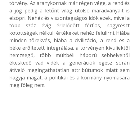
törvény. Az aranykornak már régen vége, a rend és
a jog pedig a letűnt világ utolsó maradványait is
elsöpri. Nehéz és viszontagságos idők ezek, mivel a
több száz évig érlelődött férfias, nagyrészt
kötöttségek nélküli értékeket nehéz felülírni. Hiába
minden törekvés, hiába a civilizáció, a rend és a
béke erőltetett integrálása, a törvényen kívüliektől
hemzsegő, több múltbéli háború sebhelyeitől
ékeskedő vad vidék a generációk egész során
átívelő megingathatatlan attribútumok miatt sem
hagyja magát, a politikai és a kormány nyomására
meg főleg nem.