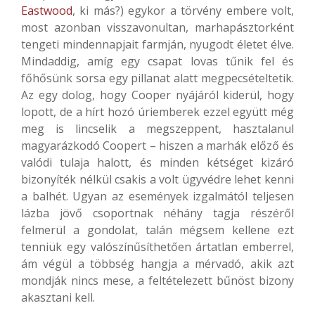
Eastwood
, ki más?) egykor a törvény embere volt,
most azonban visszavonultan, marhapásztorként
tengeti mindennapjait farmján, nyugodt életet élve.
Mindaddig, amíg egy csapat lovas tűnik fel és
főhősünk sorsa egy pillanat alatt megpecsételtetik.
Az egy dolog, hogy Cooper nyájáról kiderül, hogy
lopott, de a hírt hozó úriemberek ezzel együtt még
meg is lincselik a megszeppent, hasztalanul
magyarázkodó Coopert – hiszen a marhák előző és
valódi tulaja halott, és minden kétséget kizáró
bizonyíték nélkül csakis a volt ügyvédre lehet kenni
a balhét. Ugyan az események izgalmától teljesen
lázba jövő csoportnak néhány tagja részéről
felmerül a gondolat, talán mégsem kellene ezt
tenniük egy valószínűsíthetően ártatlan emberrel,
ám végül a többség hangja a mérvadó, akik azt
mondják nincs mese, a feltételezett bűnöst bizony
akasztani kell.