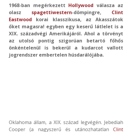
1968-ban megérkezett
Hollywood
válasza az
olasz
spagettiwestern
-dömpingre,
Clint
Eastwood
korai klasszikusa, az Akasszátok
őket magasra! egyben egy keserű látlelet is a
XIX. századvégi Amerikájáról. Ahol a törvényt
az utolsó pontig szigorúan betartó főhős
önkéntelenül is bekerül a kudarcot vallott
jogrendszer embertelen húsdarálójába.
Oklahoma állam, a XIX. század legvégén. Jebediah
Cooper (a nagyszerű és utánozhatatlan
Clint