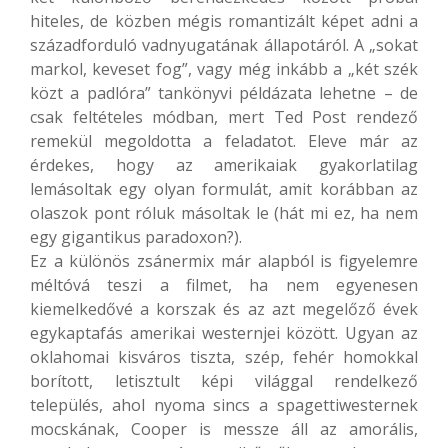
hiteles, de közben mégis romantizált képet adni a
századforduló vadnyugatának állapotáról. A „sokat
markol, keveset fog”, vagy még inkább a „két szék
közt a padlóra” tankönyvi példázata lehetne – de
csak feltételes módban, mert Ted Post rendező
remekül megoldotta a feladatot. Eleve már az
érdekes, hogy az amerikaiak gyakorlatilag
lemásoltak egy olyan formulát, amit korábban az
olaszok pont róluk másoltak le (hát mi ez, ha nem
egy gigantikus paradoxon?).
Ez a különös zsánermix már alapból is figyelemre
méltóvá teszi a filmet, ha nem egyenesen
kiemelkedővé a korszak és az azt megelőző évek
egykaptafás amerikai westernjei között. Ugyan az
oklahomai kisváros tiszta, szép, fehér homokkal
borított, letisztult képi világgal rendelkező
település, ahol nyoma sincs a spagettiwesternek
mocskának, Cooper is messze áll az amorális,