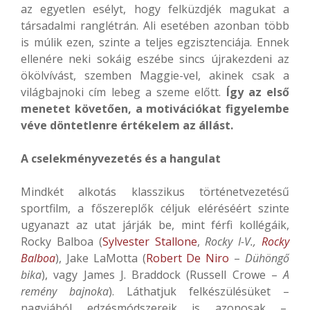
az egyetlen esélyt, hogy felküzdjék magukat a
társadalmi ranglétrán. Ali esetében azonban több
is múlik ezen, szinte a teljes egzisztenciája. Ennek
ellenére neki sokáig eszébe sincs újrakezdeni az
ökölvívást, szemben Maggie-vel, akinek csak a
világbajnoki cím lebeg a szeme előtt.
Így az első
menetet követően, a motivációkat figyelembe
véve döntetlenre értékelem az állást.
A cselekményvezetés és a hangulat
Mindkét alkotás klasszikus történetvezetésű
sportfilm, a főszereplők céljuk eléréséért szinte
ugyanazt az utat járják be, mint férfi kollégáik,
Rocky Balboa (
Sylvester Stallone
,
Rocky I-V.,
Rocky
Balboa
), Jake LaMotta (
Robert De Niro
–
Dühöngő
bika
), vagy James J. Braddock (Russell Crowe –
A
remény bajnoka
). Láthatjuk felkészülésüket –
nagyjából edzésmódszereik is azonosak –,