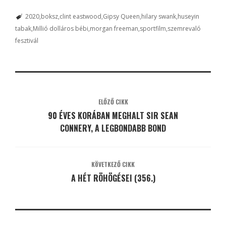
2020
boksz
clint eastwood
Gipsy Queen
hilary swank
huseyin
tabak
Millió dolláros bébi
morgan freeman
sportfilm
szemrevaló
fesztivál
ELŐZŐ CIKK
90 ÉVES KORÁBAN MEGHALT SIR SEAN
CONNERY, A LEGBONDABB BOND
KÖVETKEZŐ CIKK
A HÉT RÖHÖGÉSEI (356.)