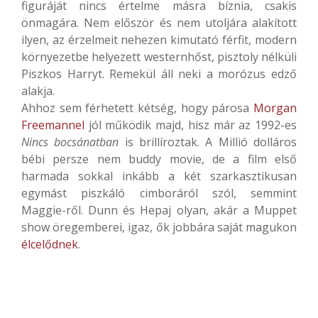
figuráját nincs értelme másra bíznia, csakis
önmagára. Nem először és nem utoljára alakított
ilyen, az érzelmeit nehezen kimutató férfit, modern
környezetbe helyezett westernhőst, pisztoly nélküli
Piszkos Harryt. Remekül áll neki a morózus edző
alakja.
Ahhoz sem férhetett kétség, hogy párosa
Morgan
Freemannel
jól működik majd, hisz már az 1992-es
Nincs bocsánatban
is brillíroztak. A Millió dolláros
bébi persze nem buddy movie, de a film első
harmada sokkal inkább a két szarkasztikusan
egymást piszkáló cimboráról szól, semmint
Maggie-ről. Dunn és Hepaj olyan, akár a Muppet
show öregemberei, igaz, ők jobbára saját magukon
élcelődnek
.