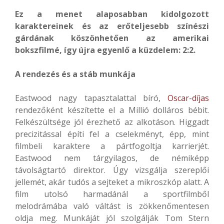
Ez a menet alaposabban kidolgozott
karaktereinek és az erőteljesebb színészi
gárdának köszönhetően az amerikai
bokszfilmé, így újra egyenlő a küzdelem: 2:2.
A rendezés és a stáb munkája
Eastwood nagy tapasztalattal bíró,
Oscar-díjas
rendezőként készítette el a Millió dolláros bébit.
Felkészültsége jól érezhető az alkotáson. Higgadt
precizitással építi fel a cselekményt, épp, mint
filmbeli karaktere a pártfogoltja karrierjét.
Eastwood nem tárgyilagos, de némiképp
távolságtartó direktor. Úgy vizsgálja szereplői
jellemét, akár tudós a sejteket a mikroszkóp alatt. A
film utolsó harmadánál a sportfilmből
melodrámába való váltást is zökkenőmentesen
oldja meg. Munkáját jól szolgálják Tom Stern