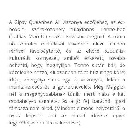
A Gipsy Queenben Ali viszonya edzőjéhez, az ex-
boxoló, szórakozóhely tulajdonos Tanne-hoz
(Tobias Moretti) sokkal kevésbé meghitt. A roma
nő szerelmi csalódását követően eleve minden
férfivel távolságtartó, és az eltérő szociális-
kulturális környezet, amiből érkezett, tovább
nehezíti, hogy megnyíljon. Tanne sután bár, de
közeledne hozzá, Ali azonban falat húz maga köré;
ideje, energiája sincs egy új viszonyra, leköti a
munkakeresés és a gyereknevelés. Még Maggie-
nél is magányosabbnak tűnik, mert hiába a két
csodahelyes csemete, és a jó fej barátnő, igazi
támasza nem akad. (Mindent elmond helyzetéről a
nyitó képsor, ami az elmúlt időszak egyik
legerőteljesebb filmes kezdése.)