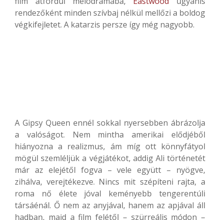
film átfordul melodrámába,
Eastwood
ugyanis
rendezőként minden szívbaj nélkül mellőzi a boldog
végkifejletet. A katarzis persze így még nagyobb.
A Gipsy Queen ennél sokkal nyersebben ábrázolja
a valóságot. Nem mintha amerikai elődjéből
hiányozna a realizmus, ám míg ott könnyfátyol
mögül szemléljük a végjátékot, addig Ali történetét
már az elejétől fogva – vele együtt – nyögve,
zihálva, verejtékezve. Nincs mit szépíteni rajta, a
roma nő élete jóval keményebb tengerentúli
társáénál. Ő nem az anyjával, hanem az apjával áll
hadban, majd a film felétől – szürreális módon –