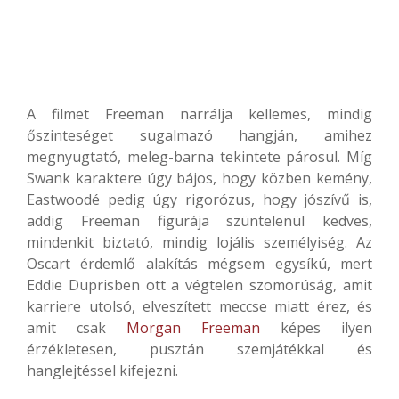
A filmet Freeman narrálja kellemes, mindig
őszinteséget sugalmazó hangján, amihez
megnyugtató, meleg-barna tekintete párosul. Míg
Swank karaktere úgy bájos, hogy közben kemény,
Eastwoodé pedig úgy rigorózus, hogy jószívű is,
addig Freeman figurája szüntelenül kedves,
mindenkit biztató, mindig lojális személyiség. Az
Oscart érdemlő alakítás mégsem egysíkú, mert
Eddie Duprisben ott a végtelen szomorúság, amit
karriere utolsó, elveszített meccse miatt érez, és
amit csak
Morgan Freeman
képes ilyen
érzékletesen, pusztán szemjátékkal és
hanglejtéssel kifejezni.