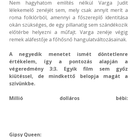
Nem hagyhatom említés nélkül Varga Judit
lélekemelő zenéjét sem, mely csak annyit merít a
roma folklórból, amennyi a főszereplő identitása
okán szükséges, de egy pillanatig sem szándékozik
előtérbe helyezni a műfajt. Varga zenéje végig
remek aláfestője a főhősnő hangulatváltozásainak.
A negyedik menetet ismét döntetlenre
értékelem, így a pontozás alapján a
végeredmény 3:3. Egyik film sem győz
kiütéssel, de mindkettő belopja magát a
szívünkbe.
Millió dolláros bébi:
Gipsy Queen: