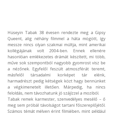
Hüseyin Tabak 38 évesen rendezte meg a Gipsy
Queent, alig néhány filmmel a háta mögött, így
messze nincs olyan szakmai múltja, mint amerikai
kollégájának volt 2004-ben. Ennek ellenére
hasonlóan emlékezetes drámát készített, mi több,
műve sok szempontból nagyobb gyomrost visz be
a nézőnek. Egyfelől feszült atmoszférát teremt,
másfelől társadalmi korképet tár elénk,
harmadrészt pedig kétségek közt hagy bennünket
a végkimenetelt illetően. Márpedig, ha nincs
feloldás, nem távozhatunk jó szájízzel a moziból.
Tabak remek karmester, szenvedélyes mesélő – ő
meg sem próbál távolságot tartani főszereplőjétől.
Számos témát mélyen érint filmjében, mint például