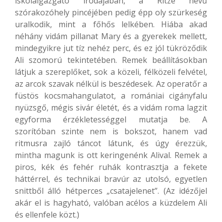
iskolaigazgató irodájában, a Ritze nevű
szórakozóhely pincéjében pedig épp oly szürkeség
uralkodik, mint a főhős lelkében. Hiába akad
néhány vidám pillanat Mary és a gyerekek mellett,
mindegyikre jut tíz nehéz perc, és ez jól tükröződik
Ali szomorú tekintetében. Remek beállításokban
látjuk a szereplőket, sok a közeli, félközeli felvétel,
az arcok szavak nélkül is beszédesek. Az operatőr a
füstös kocsmahangulatot, a romániai cigányfalu
nyüzsgő, mégis sivár életét, és a vidám roma lagzit
egyforma érzékletességgel mutatja be. A
szorítóban szinte nem is bokszot, hanem vad
ritmusra zajló táncot látunk, és úgy érezzük,
mintha magunk is ott keringenénk Alival. Remek a
piros, kék és fehér ruhák kontrasztja a fekete
háttérrel, és technikai bravúr az utolsó, egyetlen
snittből álló hétperces „csatajelenet”. (Az idézőjel
akár el is hagyható, valóban acélos a küzdelem Ali
és ellenfele közt.)