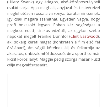
(Hilary Swank) egy átlagos, alsó-középosztálybeli
család sarja. Apja meghalt, anyjával és testvéreivel
meglehetősen rossz a viszonya, barátai nincsenek,
így csak magára számíthat. Egyetlen vágya, hogy
profi bokszoló legyen. Ebben kér segítséget a
megkeseredett, cinikus edzőtől, az egykor szebb
napokat megélt Frankie Dunntól (
Clint Eastwood
),
aki sokáig kéreti magát (konkrétan a film első fél
órájában!), ám végül kötélnek áll, és felkarolja az
akaratos, önbizalomtól duzzadó, de a sporthoz már
kicsit koros lányt. Maggie pedig szorgalmasan küzd
célja megvalósításáért.