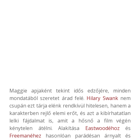
Maggie apjaként tekint idős edzőjére, minden
mondatából szeretet árad felé.
Hilary Swank
nem
csupán ezt tárja elénk rendkívül hitelesen, hanem a
karakterben rejlő elemi erőt, és azt a kibírhatatlan
lelki fájdalmat is, amit a hősnő a film végén
kénytelen átélni. Alakítása
Eastwoodéhoz
és
Freemanéhez
hasonlóan parádésan árnyalt és