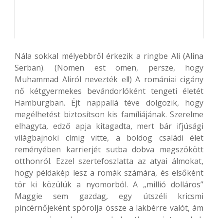
Nála sokkal mélyebbről érkezik a ringbe Ali (Alina
Serban). (Nomen est omen, persze, hogy
Muhammad Aliról nevezték el!) A romániai cigány
nő kétgyermekes bevándorlóként tengeti életét
Hamburgban. Éjt nappallá téve dolgozik, hogy
megélhetést biztosítson kis famíliájának. Szerelme
elhagyta, edző apja kitagadta, mert bár ifjúsági
világbajnoki címig vitte, a boldog családi élet
reményében karrierjét sutba dobva megszökött
otthonról. Ezzel szertefoszlatta az atyai álmokat,
hogy példakép lesz a romák számára, és elsőként
tör ki közülük a nyomorból. A „millió dolláros”
Maggie sem gazdag, egy útszéli kricsmi
pincérnőjeként spórolja össze a lakbérre valót, ám