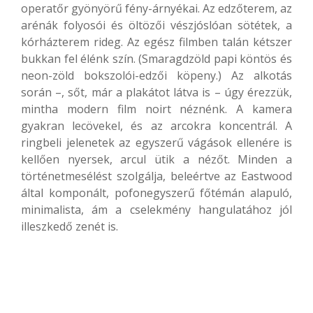
operatőr gyönyörű fény-árnyékai. Az edzőterem, az
arénák folyosói és öltözői vészjóslóan sötétek, a
kórházterem rideg. Az egész filmben talán kétszer
bukkan fel élénk szín. (Smaragdzöld papi köntös és
neon-zöld bokszolói-edzői köpeny.) Az alkotás
során –, sőt, már a plakátot látva is – úgy érezzük,
mintha modern film noirt néznénk. A kamera
gyakran lecövekel, és az arcokra koncentrál. A
ringbeli jelenetek az egyszerű vágások ellenére is
kellően nyersek, arcul ütik a nézőt. Minden a
történetmesélést szolgálja, beleértve az Eastwood
által komponált, pofonegyszerű főtémán alapuló,
minimalista, ám a cselekmény hangulatához jól
illeszkedő zenét is.