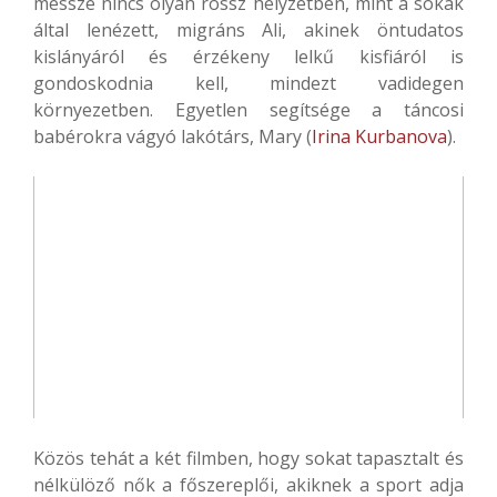
messze nincs olyan rossz helyzetben, mint a sokak
által lenézett, migráns Ali, akinek öntudatos
kislányáról és érzékeny lelkű kisfiáról is
gondoskodnia kell, mindezt vadidegen
környezetben. Egyetlen segítsége a táncosi
babérokra vágyó lakótárs, Mary (
Irina Kurbanova
).
Közös tehát a két filmben, hogy sokat tapasztalt és
nélkülöző nők a főszereplői, akiknek a sport adja