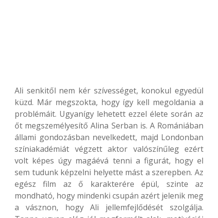
Ali senkitől nem kér szívességet, konokul egyedül
küzd. Már megszokta, hogy így kell megoldania a
problémáit. Ugyanígy lehetett ezzel élete során az
őt megszemélyesítő Alina Serban is. A Romániában
állami gondozásban nevelkedett, majd Londonban
színiakadémiát végzett aktor valószínűleg ezért
volt képes úgy magáévá tenni a figurát, hogy el
sem tudunk képzelni helyette mást a szerepben. Az
egész film az ő karakterére épül, szinte az
mondható, hogy mindenki csupán azért jelenik meg
a vásznon, hogy Ali jellemfejlődését szolgálja.