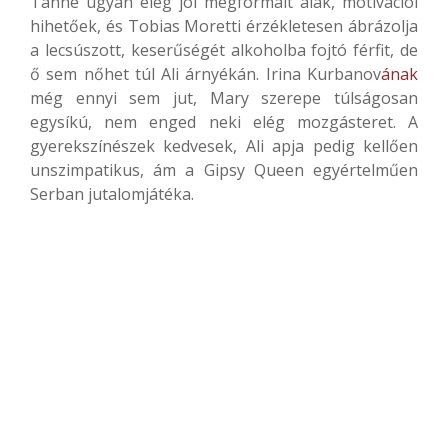
Tanne ugyan elég jól megformált alak, motivációi
hihetőek, és Tobias Moretti érzékletesen ábrázolja
a lecsúszott, keserűségét alkoholba fojtó férfit, de
ő sem nőhet túl Ali árnyékán. Irina Kurbanov
ának
még ennyi sem jut, Mary szerepe túlságosan
egysíkú, nem enged neki elég mozgásteret. A
gyerekszínészek kedvesek, Ali apja pedig kellően
unszimpatikus, ám a Gipsy Queen egyértelműen
Serban jutalomjátéka.