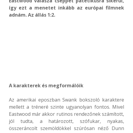
Eastwood válasza cseppet patetikusra sikerül,
így ezt a menetet inkább az európai filmnek
adnám. Az állás 1:2.
A karakterek és megformálóik
Az amerikai eposzban Swank bokszoló karaktere
mellett a tréneré szinte ugyanolyan fontos. Mivel
Eastwood már akkor rutinos rendezőnek számított,
jól tudta, a határozott, szófukar, nyakas,
összeráncolt szemöldökkel szúrósan néző Dunn