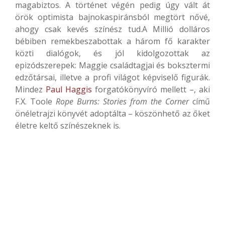
magabiztos. A történet végén pedig úgy vált át
örök optimista bajnokaspiránsból megtört nővé,
ahogy csak kevés színész tud.A Millió dolláros
bébiben remekbeszabottak a három fő karakter
közti dialógok, és jól kidolgozottak az
epizódszerepek: Maggie családtagjai és boksztermi
edzőtársai, illetve a profi világot képviselő figurák.
Mindez
Paul Haggis
forgatókönyvíró mellett –, aki
F.X. Toole
Rope Burns: Stories from the Corner
című
önéletrajzi könyvét adoptálta – köszönhető az őket
életre keltő színészeknek is.