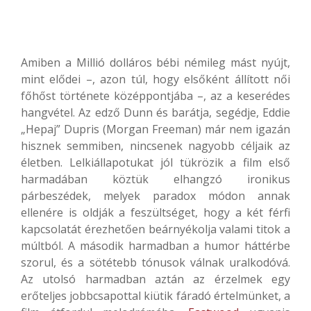
Amiben a Millió dolláros bébi némileg mást nyújt,
mint elődei –, azon túl, hogy elsőként állított női
főhőst története középpontjába –, az a keserédes
hangvétel. Az edző Dunn és barátja, segédje, Eddie
„Hepaj” Dupris (Morgan Freeman) már nem igazán
hisznek semmiben, nincsenek nagyobb céljaik az
életben. Lelkiállapotukat jól tükrözik a film első
harmadában köztük elhangzó ironikus
párbeszédek, melyek paradox módon annak
ellenére is oldják a feszültséget, hogy a két férfi
kapcsolatát érezhetően beárnyékolja valami titok a
múltból. A második harmadban a humor háttérbe
szorul, és a sötétebb tónusok válnak uralkodóvá.
Az utolsó harmadban aztán az érzelmek egy
erőteljes jobbcsapottal kiütik fáradó értelmünket, a