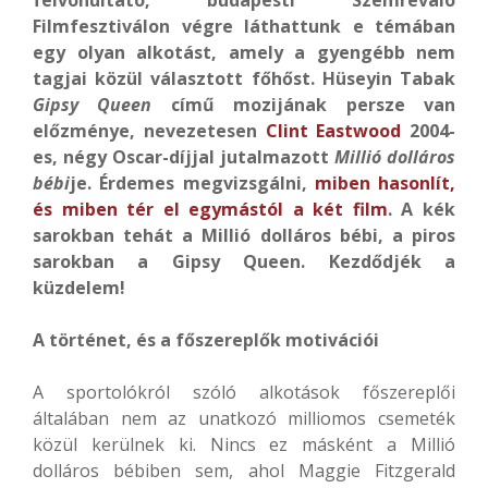
felvonultató, budapesti Szemrevaló
Filmfesztiválon végre láthattunk e témában
egy olyan alkotást, amely a gyengébb nem
tagjai közül választott főhőst. Hüseyin Tabak
Gipsy Queen
című mozijának persze van
előzménye, nevezetesen
Clint Eastwood
2004-
es, négy Oscar-díjjal jutalmazott
Millió dolláros
bébi
je. Érdemes megvizsgálni,
miben hasonlít,
és miben tér el egymástól a két film
. A kék
sarokban tehát a Millió dolláros bébi, a piros
sarokban a Gipsy Queen. Kezdődjék a
küzdelem!
A történet, és a főszereplők motivációi
A sportolókról szóló alkotások főszereplői
általában nem az unatkozó milliomos csemeték
közül kerülnek ki. Nincs ez másként a Millió
dolláros bébiben sem, ahol Maggie Fitzgerald