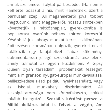
annak szellemével folytat párbeszédet. (Ha nem is
kell érte bosszút állnia, mint Hamletnek, azért a
párhuzam szép.) Ali magánéletéről jóval többet
megtudunk, mint Maggie-éről, hosszú snittekben
követhetjük a hétköznapjait, gyerekkorába is
bepillantást nyerünk néhány snitten keresztül.
Később látjuk, ahogy munkát keres, szállodában,
építkezésen, kocsmában dolgozik, gyereket nevel,
találkozik egy falujabelivel. Tabak kőkemény,
dokumentarista jellegű szociodrámát tesz elénk,
amely túlmutat az egyén küzdelmein. A Gipsy
Queen olyan társadalmi problémákat feszeget,
mint a migránsok nyugat-európai munkavállalása,
beilleszkedése (lásd például nyelvhasználat), vagy
az iskolai, munkahelyi diszkrimináció. Ali
kiszolgáltatottsága nem könnyfakasztó, sokkal
inkább hidegrázós.
Szociális kérdést persze a
Millió dolláros bébi is felvet a végén, ám