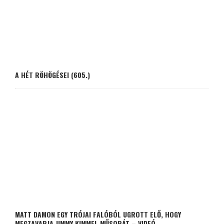
A HÉT RÖHÖGÉSEI (605.)
MATT DAMON EGY TRÓJAI FALÓBÓL UGROTT ELŐ, HOGY
MEGZAVARJA JIMMY KIMMEL MŰSORÁT – VIDEÓ