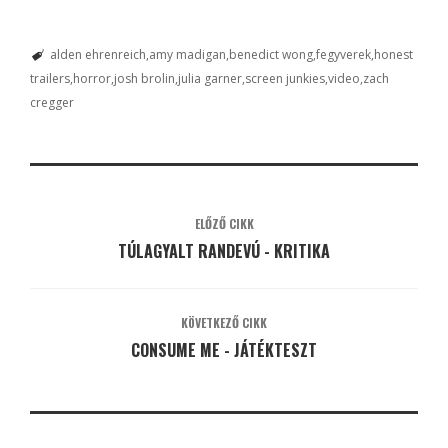
alden ehrenreich
amy madigan
benedict wong
fegyverek
honest
trailers
horror
josh brolin
julia garner
screen junkies
video
zach
cregger
ELŐZŐ CIKK
TÚLAGYALT RANDEVÚ - KRITIKA
KÖVETKEZŐ CIKK
CONSUME ME - JÁTÉKTESZT