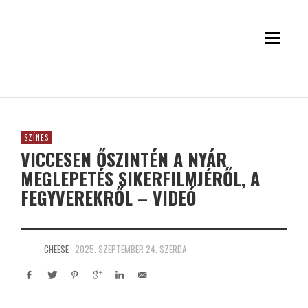
SZÍNES
VICCESEN ŐSZINTÉN A NYÁR
MEGLEPETÉS SIKERFILMJÉRŐL, A
FEGYVEREKRŐL – VIDEÓ
CHEESE
2025. SZEPTEMBER 24. SZERDA