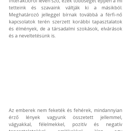
Interakcióról lévén szó, ezek többségét éppen a mi
tetteink és szavaink váltják ki a másikból.
Meghatározó jelleggel bírnak továbbá a férfi-nő
kapcsolatok terén szerzett korábbi tapasztalatok
és élmények, de a társadalmi szokások, elvárások
és a neveltetésünk is.
Az emberek nem feketék és fehérek, mindannyian
érző lények vagyunk összetett jellemmel,
vágyakkal, félelmekkel, pozitív és negatív