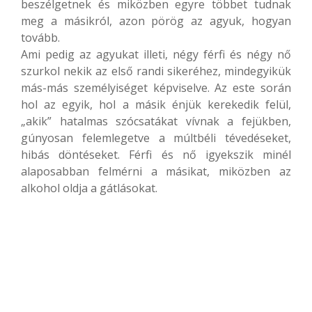
beszélgetnek és miközben egyre többet tudnak
meg a másikról, azon pörög az agyuk, hogyan
tovább.
Ami pedig az agyukat illeti, négy férfi és négy nő
szurkol nekik az első randi sikeréhez, mindegyikük
más-más személyiséget képviselve. Az este során
hol az egyik, hol a másik énjük kerekedik felül,
„akik” hatalmas szócsatákat vívnak a fejükben,
gúnyosan felemlegetve a múltbéli tévedéseket,
hibás döntéseket. Férfi és nő igyekszik minél
alaposabban felmérni a másikat, miközben az
alkohol oldja a gátlásokat.