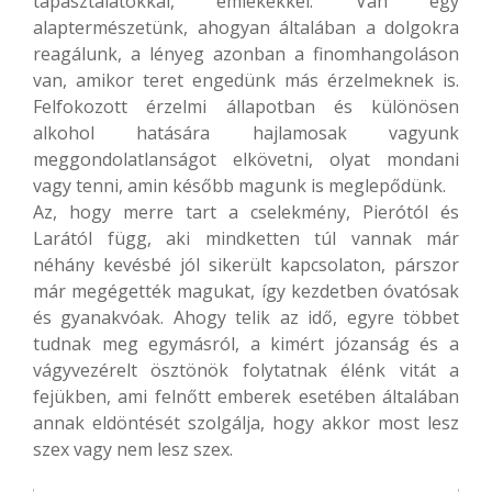
tapasztalatokkal, emlékekkel. Van egy
alaptermészetünk, ahogyan általában a dolgokra
reagálunk, a lényeg azonban a finomhangoláson
van, amikor teret engedünk más érzelmeknek is.
Felfokozott érzelmi állapotban és különösen
alkohol hatására hajlamosak vagyunk
meggondolatlanságot elkövetni, olyat mondani
vagy tenni, amin később magunk is meglepődünk.
Az, hogy merre tart a cselekmény, Pierótól és
Larától függ, aki mindketten túl vannak már
néhány kevésbé jól sikerült kapcsolaton, párszor
már megégették magukat, így kezdetben óvatósak
és gyanakvóak. Ahogy telik az idő, egyre többet
tudnak meg egymásról, a kimért józanság és a
vágyvezérelt ösztönök folytatnak élénk vitát a
fejükben, ami felnőtt emberek esetében általában
annak eldöntését szolgálja, hogy akkor most lesz
szex vagy nem lesz szex.