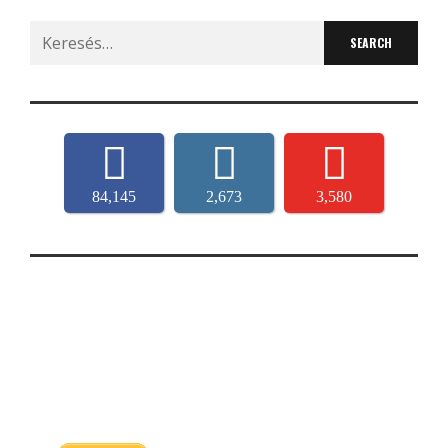
Search
for:
84,145
2,673
3,580