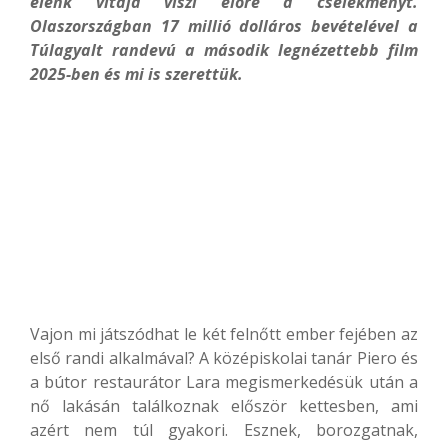
élénk vitája viszi előre a cselekményt.
Olaszországban 17 millió dolláros bevételével a
Túlagyalt randevú a második legnézettebb film
2025-ben és mi is szerettük.
Vajon mi játszódhat le két felnőtt ember fejében az
első randi alkalmával? A középiskolai tanár Piero és
a bútor restaurátor Lara megismerkedésük után a
nő lakásán találkoznak először kettesben, ami
azért nem túl gyakori. Esznek, borozgatnak,