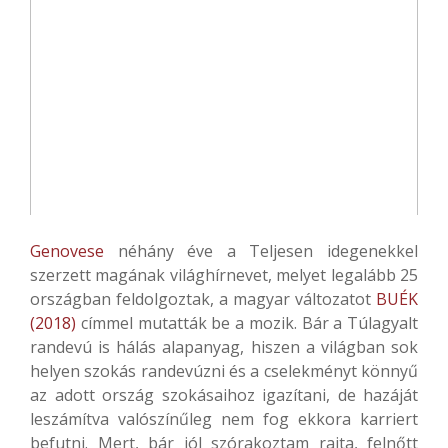
Genovese
néhány éve a Teljesen idegenekkel
szerzett magának világhírnevet, melyet legalább 25
országban feldolgoztak, a magyar változatot
BUÉK
(2018)
címmel mutatták be a mozik. Bár a Túlagyalt
randevú is hálás alapanyag, hiszen a világban sok
helyen szokás randevúzni és a cselekményt könnyű
az adott ország szokásaihoz igazítani, de hazáját
leszámítva valószínűleg nem fog ekkora karriert
befutni. Mert, bár jól szórakoztam rajta, felnőtt