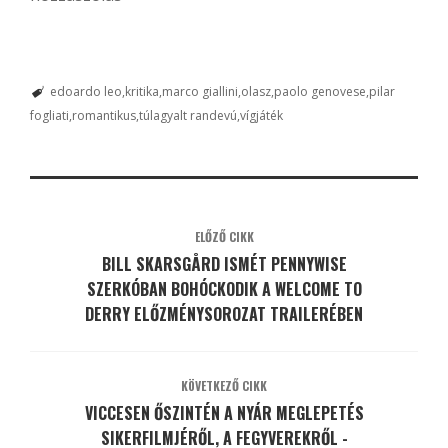
edoardo leo
kritika
marco giallini
olasz
paolo genovese
pilar
fogliati
romantikus
túlagyalt randevú
vígjáték
ELŐZŐ CIKK
BILL SKARSGÅRD ISMÉT PENNYWISE
SZERKÓBAN BOHÓCKODIK A WELCOME TO
DERRY ELŐZMÉNYSOROZAT TRAILERÉBEN
KÖVETKEZŐ CIKK
VICCESEN ŐSZINTÉN A NYÁR MEGLEPETÉS
SIKERFILMJÉRŐL, A FEGYVEREKRŐL -