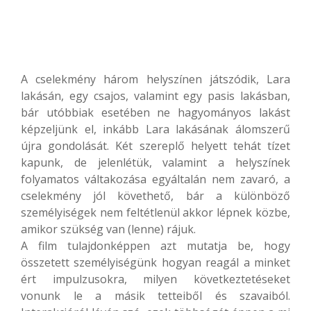
A cselekmény három helyszínen játszódik, Lara
lakásán, egy csajos, valamint egy pasis lakásban,
bár utóbbiak esetében ne hagyományos lakást
képzeljünk el, inkább Lara lakásának álomszerű
újra gondolását. Két szereplő helyett tehát tízet
kapunk, de jelenlétük, valamint a helyszínek
folyamatos váltakozása egyáltalán nem zavaró, a
cselekmény jól követhető, bár a különböző
személyiségek nem feltétlenül akkor lépnek közbe,
amikor szükség van (lenne) rájuk.
A film tulajdonképpen azt mutatja be, hogy
összetett személyiségünk hogyan reagál a minket
ért impulzusokra, milyen következtetéseket
vonunk le a másik tetteiből és szavaiból.