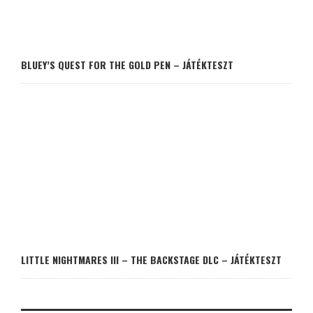
BLUEY’S QUEST FOR THE GOLD PEN – JÁTÉKTESZT
LITTLE NIGHTMARES III – THE BACKSTAGE DLC – JÁTÉKTESZT