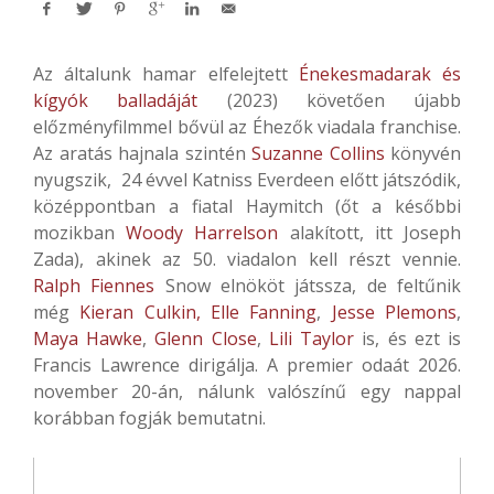
Az általunk hamar elfelejtett
Énekesmadarak és
kígyók balladáját
(2023) követően újabb
előzményfilmmel bővül az Éhezők viadala franchise.
Az aratás hajnala szintén
Suzanne Collins
könyvén
nyugszik, 24 évvel Katniss Everdeen előtt játszódik,
középpontban a fiatal Haymitch (őt a későbbi
mozikban
Woody Harrelson
alakított, itt Joseph
Zada), akinek az 50. viadalon kell részt vennie.
Ralph Fiennes
Snow elnököt játssza, de feltűnik
még
Kieran Culkin,
Elle Fanning
,
Jesse Plemons
,
Maya Hawke
,
Glenn Close
,
Lili Taylor
is, és ezt is
Francis Lawrence dirigálja. A premier odaát 2026.
november 20-án, nálunk valószínű egy nappal
korábban fogják bemutatni.