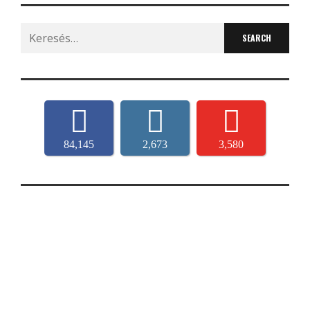
Search
for:
84,145
2,673
3,580