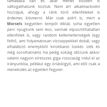
támadása van és akár menet közben is
váltogathatunk köztük. Nem árt alkalmazkodni
hozzájuk, ahogy a ránk törő ellenfeleket is
érdemes kiismerni. Már csak azért is, mert a
Morsels
kegyetlen tempót diktál, soha egyetlen
perc nyugtunk sem lesz, vannak elpusztíthatatlan
ellenfelek is, vagy random kellemetlenségek (egy
felhő, ami folyamatosan vízcseppekkel dobál, vagy
elhalálozó enemykből kirobbanó tüskés izék és
még sorolhatnám). Ha pedig sokáig időzünk akkor
valami nagyon stresszes giga rosszaság indul el az
irányunkba, például egy óriáskígyó, ami elől csak a
menekülés az egyetlen fegyver.