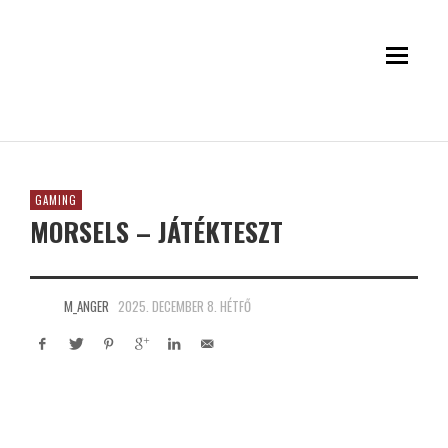
GAMING
MORSELS – JÁTÉKTESZT
M_ANGER
2025. DECEMBER 8. HÉTFŐ