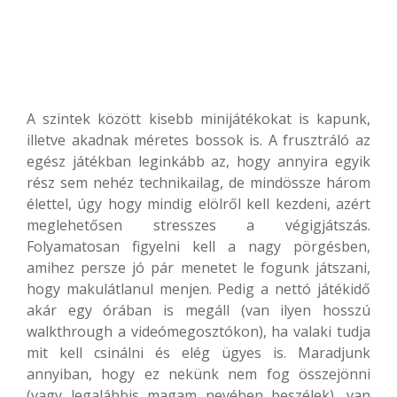
A szintek között kisebb minijátékokat is kapunk,
illetve akadnak méretes bossok is. A frusztráló az
egész játékban leginkább az, hogy annyira egyik
rész sem nehéz technikailag, de mindössze három
élettel, úgy hogy mindig elölről kell kezdeni, azért
meglehetősen stresszes a végigjátszás.
Folyamatosan figyelni kell a nagy pörgésben,
amihez persze jó pár menetet le fogunk játszani,
hogy makulátlanul menjen. Pedig a nettó játékidő
akár egy órában is megáll (van ilyen hosszú
walkthrough a videómegosztókon), ha valaki tudja
mit kell csinálni és elég ügyes is. Maradjunk
annyiban, hogy ez nekünk nem fog összejönni
(vagy legalábbis magam nevében beszélek), van