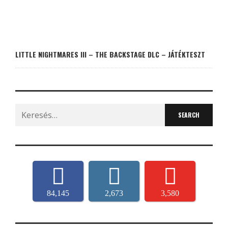
LITTLE NIGHTMARES III – THE BACKSTAGE DLC – JÁTÉKTESZT
Search
for:
84,145
2,673
3,580