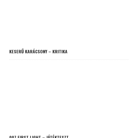
KESERŰ KARÁCSONY – KRITIKA
007 FIRST LIGHT – JÁTÉKTESZT