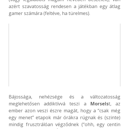
azért szavatosság rendesen a játékban egy átlag
gamer számára (feltéve, ha türelmes).
Bájossága, nehézsége és a változatosság
meglehetősen addiktívvá teszi a
Morsels
t, az
ember azon veszi észre magát, hogy a “csak még
egy menet” etapok már órákra rúgnak és (szinte)
mindig frusztrálóan végződnek (“ohh, egy centin