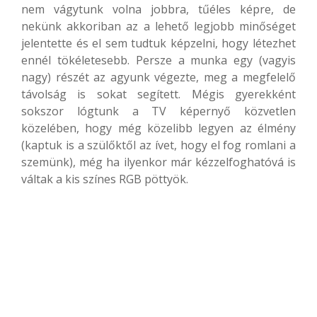
nem vágytunk volna jobbra, tűéles képre, de
nekünk akkoriban az a lehető legjobb minőséget
jelentette és el sem tudtuk képzelni, hogy létezhet
ennél tökéletesebb. Persze a munka egy (vagyis
nagy) részét az agyunk végezte, meg a megfelelő
távolság is sokat segített. Mégis gyerekként
sokszor lógtunk a TV képernyő közvetlen
közelében, hogy még közelibb legyen az élmény
(kaptuk is a szülőktől az ívet, hogy el fog romlani a
szemünk), még ha ilyenkor már kézzelfoghatóvá is
váltak a kis színes RGB pöttyök.