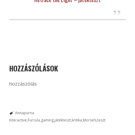
HOZZÁSZÓLÁSOK
hozzászólás
Annapurna
Interactive
Furcula
gaming
játékteszt
kritika
Morsels
teszt