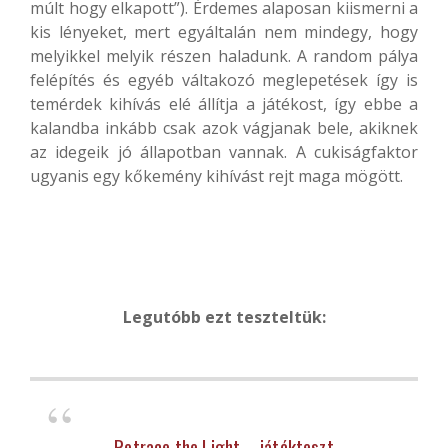
múlt hogy elkapott”). Érdemes alaposan kiismerni a
kis lényeket, mert egyáltalán nem mindegy, hogy
melyikkel melyik részen haladunk. A random pálya
felépítés és egyéb váltakozó meglepetések így is
temérdek kihívás elé állítja a játékost, így ebbe a
kalandba inkább csak azok vágjanak bele, akiknek
az idegeik jó állapotban vannak. A cukiságfaktor
ugyanis egy kőkemény kihívást rejt maga mögött.
Legutóbb ezt teszteltük:
Retrace the Light – játékteszt