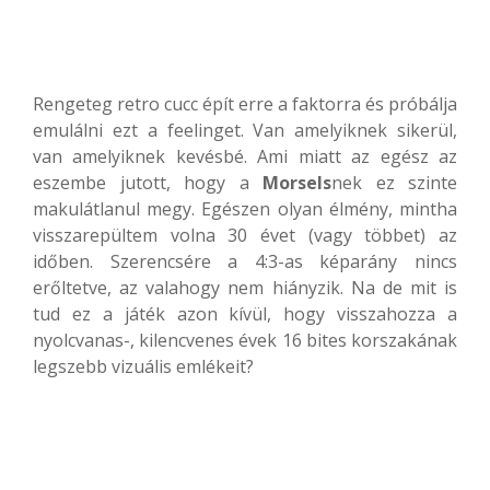
Rengeteg retro cucc épít erre a faktorra és próbálja
emulálni ezt a feelinget. Van amelyiknek sikerül,
van amelyiknek kevésbé. Ami miatt az egész az
eszembe jutott, hogy a
Morsels
nek ez szinte
makulátlanul megy. Egészen olyan élmény, mintha
visszarepültem volna 30 évet (vagy többet) az
időben. Szerencsére a 4:3-as képarány nincs
erőltetve, az valahogy nem hiányzik. Na de mit is
tud ez a játék azon kívül, hogy visszahozza a
nyolcvanas-, kilencvenes évek 16 bites korszakának
legszebb vizuális emlékeit?