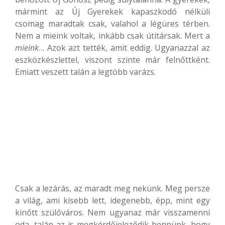
mármint az Új Gyerekek kapaszkodó nélküli
csomag maradtak csak, valahol a légüres térben.
Nem a mieink voltak, inkább csak útitársak. Mert a
mieink
… Azok azt tették, amit eddig. Ugyanazzal az
eszközkészlettel, viszont szinte már felnőttként.
Emiatt veszett talán a legtöbb varázs.
Csak a lezárás, az maradt meg nekünk. Meg persze
a világ, ami kisebb lett, idegenebb, épp, mint egy
kinőtt szülőváros. Nem ugyanaz már visszamenni
oda, talán az is megkérdőjeleződik bennünk, hogy