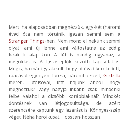
Mert, ha alaposabban megnézzük, egy-két (három)
évad óta nem történik igazán semmi sem a
Stranger Things
-ben. Nem mond el nekünk semmi
olyat, ami új lenne, ami változtatna az eddig
lerakott alapokon. A tét is mindig ugyanaz, a
megoldás is. A főszereplők közötti kapcsolat is.
Mégis, ha már így alakult, hogy öt évad kerekedett,
ráadásul egy ilyen furcsa, háromba szelt,
Godzilla
méretű utolsóval, lett bajunk abból, hogy
megnéztük? Vagy hagyja inkább csak mindenki
félbe valahol a dicsőbb korábbiaknál? Mindkét
döntésnek van létjogosultsága, de azért
szerencsére kaptunk egy lezárást is. Könnyes-szép
véget. Néha heroikusat. Hosszan-hosszan.