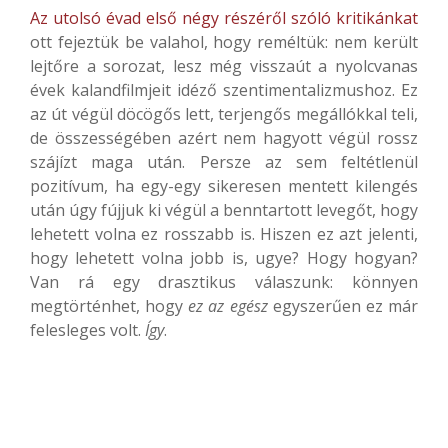
Az utolsó évad első négy részéről szóló kritikánkat
ott fejeztük be valahol, hogy reméltük: nem került
lejtőre a sorozat, lesz még visszaút a nyolcvanas
évek kalandfilmjeit idéző szentimentalizmushoz. Ez
az út végül döcögős lett, terjengős megállókkal teli,
de összességében azért nem hagyott végül rossz
szájízt maga után. Persze az sem feltétlenül
pozitívum, ha egy-egy sikeresen mentett kilengés
után úgy fújjuk ki végül a benntartott levegőt, hogy
lehetett volna ez rosszabb is. Hiszen ez azt jelenti,
hogy lehetett volna jobb is, ugye? Hogy hogyan?
Van rá egy drasztikus válaszunk: könnyen
megtörténhet, hogy
ez az egész
egyszerűen ez már
felesleges volt.
Így
.