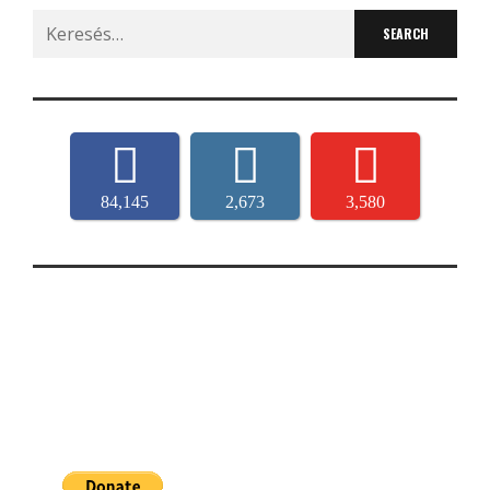
Search
for:
84,145
2,673
3,580