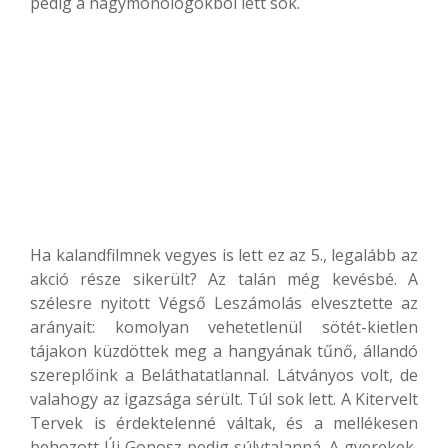
pedig a nagymonológokból lett sok.
Ha kalandfilmnek vegyes is lett ez az 5., legalább az
akció része sikerült? Az talán még kevésbé. A
szélesre nyitott Végső Leszámolás elvesztette az
arányait: komolyan vehetetlenül sötét-kietlen
tájakon küzdöttek meg a hangyának tűnő, állandó
szereplőink a Beláthatatlannal. Látványos volt, de
valahogy az igazsága sérült. Túl sok lett. A Kitervelt
Tervek is érdektelenné váltak, és a mellékesen
behozott Új Gonosz pedig súlytalanná. A gyerekek,