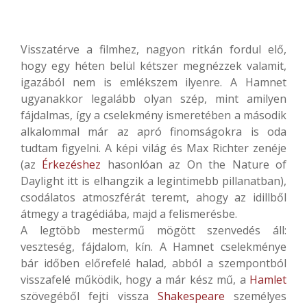
Visszatérve a filmhez, nagyon ritkán fordul elő,
hogy egy héten belül kétszer megnézzek valamit,
igazából nem is emlékszem ilyenre. A Hamnet
ugyanakkor legalább olyan szép, mint amilyen
fájdalmas, így a cselekmény ismeretében a második
alkalommal már az apró finomságokra is oda
tudtam figyelni. A képi világ és Max Richter zenéje
(az
Érkezéshez
hasonlóan az On the Nature of
Daylight itt is elhangzik a legintimebb pillanatban),
csodálatos atmoszférát teremt, ahogy az idillből
átmegy a tragédiába, majd a felismerésbe.
A legtöbb mestermű mögött szenvedés áll:
veszteség, fájdalom, kín. A Hamnet cselekménye
bár időben előrefelé halad, abból a szempontból
visszafelé működik, hogy a már kész mű, a
Hamlet
szövegéből fejti vissza
Shakespeare
személyes