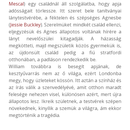
Mescal
) egy családnál áll szolgálatba, hogy apja
adósságait törlessze. Itt szeret bele tanítványai
lánytestvérébe, a féktelen és szépséges Agnesbe
(
Jessie Buckley
). Szerelmüket mindkét család ellenzi,
eljegyzésük és Agnes állapotos voltának hírére a
lányt nevelőszülei kitagadják. A házasság
megkötteti, majd megszületik közös gyermekük is,
az újdonsült család pedig a fiú stratfordi
otthonában, a padláson rendezkedik be.
William továbbra is besegít apjának, de
kesztyűvarrás nem az ő világa, ezért Londonba
megy, hogy üzleteket kössön. Itt aztán a színház és
az írás válik a szenvedélyévé, amit otthon maradt
felesége nehezen visel, különösen azért, mert újra
állapotos lesz. Ikreik születnek, a testvérek szépen
növekednek, kinyílik a szemük a világra, ám ekkor
megtörténik a tragédia.