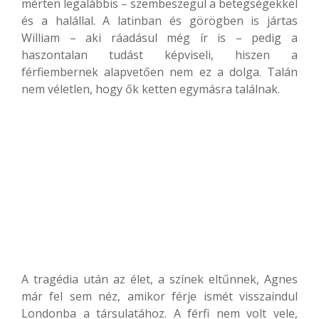
mérten legalábbis – szembeszegül a betegségekkel
és a halállal. A latinban és görögben is jártas
William – aki ráadásul még ír is – pedig a
haszontalan tudást képviseli, hiszen a
férfiembernek alapvetően nem ez a dolga. Talán
nem véletlen, hogy ők ketten egymásra találnak.
A tragédia után az élet, a színek eltűnnek, Agnes
már fel sem néz, amikor férje ismét visszaindul
Londonba a társulatához. A férfi nem volt vele,