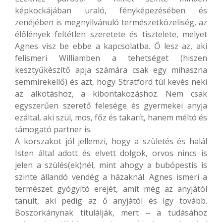
képkockájában uraló, fényképezésében és
zenéjében is megnyilvánuló természetközeliség, az
élőlények feltétlen szeretete és tisztelete, melyet
Agnes visz be ebbe a kapcsolatba. Ő lesz az, aki
felismeri Williamben a tehetséget (hiszen
kesztyűkészítő apja számára csak egy mihaszna
semmirekellő) és azt, hogy Stratford túl kevés neki
az alkotáshoz, a kibontakozáshoz. Nem csak
egyszerűen szerető felesége és gyermekei anyja
ezáltal, aki szül, mos, főz és takarít, hanem méltó és
támogató partner is.
A korszakot jól jellemzi, hogy a születés és halál
Isten által adott és elvett dolgok, orvos nincs is
jelen a szülés(ek)nél, mint ahogy a bubópestis is
szinte állandó vendég a házaknál. Agnes ismeri a
természet gyógyító erejét, amit még az anyjától
tanult, aki pedig az ő anyjától és így tovább.
Boszorkánynak titulálják, mert – a tudásához