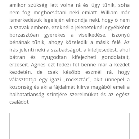
amikor szükség lett volna rá és úgy tűnik, soha
nem fog megbocsátani neki emiatt. William már
ismerkedésük legelején elmondja neki, hogy ő nem
a szavak embere, ezeknél a jeleneteknél egyébként
borzasztóan gyerekes a viselkedése, iszonyú
bénának tűnik, ahogy közeledik a másik felé. Az
írás jelenti neki a szabadságot, a kiteljesedést, ahol
bátran és nyugodtan kifejezheti gondolatait,
érzéseit. Agnes ezt fedezi fel benne már a kezdet
kezdetén, de csak később eszmél rá, hogy
választottja egy igazi „rocksztár”, akit ünnepel a
közönség és aki a fájdalmát kiírva magából emeli a
halhatatlanság szintjére szerelmüket és az egész
családot.