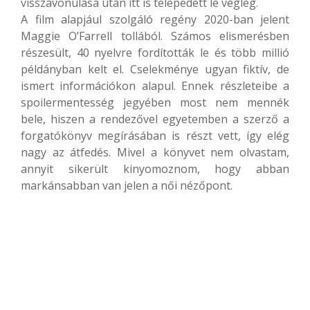
visszavonulása után itt is telepedett le végleg.
A film alapjául szolgáló regény 2020-ban jelent
Maggie O’Farrell tollából. Számos elismerésben
részesült, 40 nyelvre fordították le és több millió
példányban kelt el. Cselekménye ugyan fiktív, de
ismert információkon alapul. Ennek részleteibe a
spoilermentesség jegyében most nem mennék
bele, hiszen a rendezővel egyetemben a szerző a
forgatókönyv megírásában is részt vett, így elég
nagy az átfedés. Mivel a könyvet nem olvastam,
annyit sikerült kinyomoznom, hogy abban
markánsabban van jelen a női nézőpont.