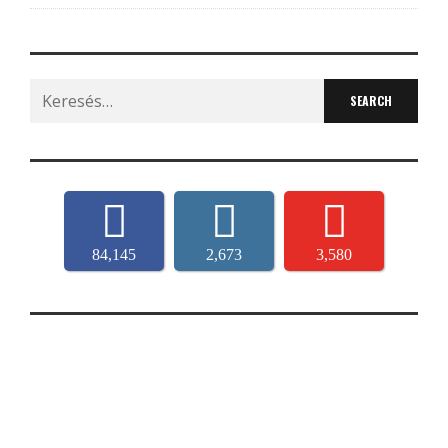
Search
for:
84,145
2,673
3,580