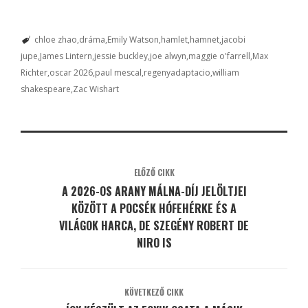
chloe zhao
dráma
Emily Watson
hamlet
hamnet
jacobi
jupe
James Lintern
jessie buckley
joe alwyn
maggie o'farrell
Max
Richter
oscar 2026
paul mescal
regenyadaptacio
william
shakespeare
Zac Wishart
ELŐZŐ CIKK
A 2026-OS ARANY MÁLNA-DÍJ JELÖLTJEI
KÖZÖTT A POCSÉK HÓFEHÉRKE ÉS A
VILÁGOK HARCA, DE SZEGÉNY ROBERT DE
NIRO IS
KÖVETKEZŐ CIKK