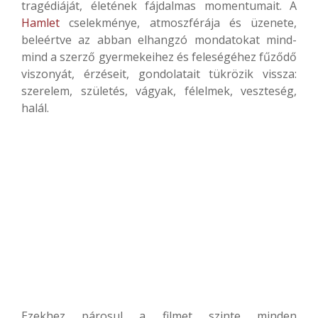
tragédiáját, életének fájdalmas momentumait. A
Hamlet
cselekménye, atmoszférája és üzenete,
beleértve az abban elhangzó mondatokat mind-
mind a szerző gyermekeihez és feleségéhez fűződő
viszonyát, érzéseit, gondolatait tükrözik vissza:
szerelem, születés, vágyak, félelmek, veszteség,
halál.
Ezekhez párosul a filmet szinte minden