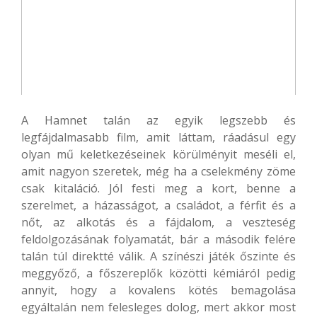
A Hamnet talán az egyik legszebb és
legfájdalmasabb film, amit láttam, ráadásul egy
olyan mű keletkezéseinek körülményit meséli el,
amit nagyon szeretek, még ha a cselekmény zöme
csak kitaláció. Jól festi meg a kort, benne a
szerelmet, a házasságot, a családot, a férfit és a
nőt, az alkotás és a fájdalom, a veszteség
feldolgozásának folyamatát, bár a második felére
talán túl direktté válik. A színészi játék őszinte és
meggyőző, a főszereplők közötti kémiáról pedig
annyit, hogy a kovalens kötés bemagolása
egyáltalán nem felesleges dolog, mert akkor most