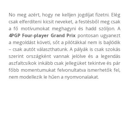
No meg azért, hogy ne kelljen jogdíjat fizetni. Elég
csak elferdíteni kicsit neveket, a festésből meg csak
a fő motívumokat meghagyni és hadd szóljon. A
4PGP Four-player Grand Prix
pontosan ugyanezt
a megoldást követi, sőt a pilótákkal nem is bajlódik
– csak autót választhatunk. A pályák is csak szokás
szerint országként vannak jelölve és a legendás
aszfaltcsíkok inkább csak jellegüket tekintve és pár
főbb momentumukat felvonultatva ismerhetők fel,
nem modellezik le hűen a nyomvonalakat.