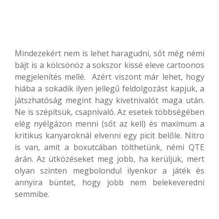
Mindezekért nem is lehet haragudni, sőt még némi
bájt is a kölcsönöz a sokszor kissé eleve cartoonos
megjelenítés mellé. Azért viszont már lehet, hogy
hiába a sokadik ilyen jellegű feldolgozást kapjuk, a
játszhatóság megint hagy kivetnivalót maga után.
Ne is szépítsük, csapnivaló. Az esetek többségében
elég nyélgázon menni (sőt az kell) és maximum a
kritikus kanyaroknál elvenni egy picit belőle. Nitro
is van, amit a boxutcában tölthetünk, némi QTE
árán. Az ütközéseket meg jobb, ha kerüljük, mert
olyan szinten megbolondul ilyenkor a játék és
annyira büntet, hogy jobb nem belekeveredni
semmibe.