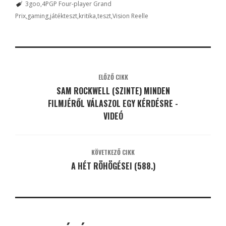
3goo
4PGP Four-player Grand
Prix
gaming
játékteszt
kritika
teszt
Vision Reelle
ELŐZŐ CIKK
SAM ROCKWELL (SZINTE) MINDEN
FILMJÉRŐL VÁLASZOL EGY KÉRDÉSRE -
VIDEÓ
KÖVETKEZŐ CIKK
A HÉT RÖHÖGÉSEI (588.)