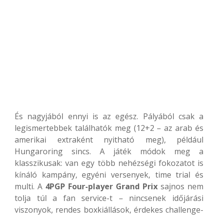
És nagyjából ennyi is az egész. Pályából csak a
legismertebbek találhatók meg (12+2 – az arab és
amerikai extraként nyitható meg), például
Hungaroring sincs. A játék módok meg a
klasszikusak: van egy több nehézségi fokozatot is
kínáló kampány, egyéni versenyek, time trial és
multi. A
4PGP Four-player Grand Prix
sajnos nem
tolja túl a fan service-t – nincsenek időjárási
viszonyok, rendes boxkiállások, érdekes challenge-