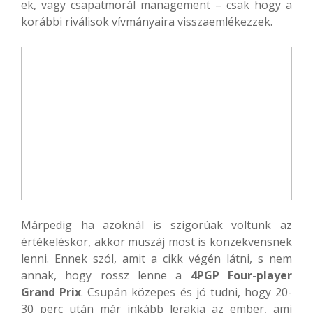
ek, vagy csapatmorál management – csak hogy a
korábbi riválisok vívmányaira visszaemlékezzek.
Márpedig ha azoknál is szigorúak voltunk az
értékeléskor, akkor muszáj most is konzekvensnek
lenni. Ennek szól, amit a cikk végén látni, s nem
annak, hogy rossz lenne a
4PGP Four-player
Grand Prix
. Csupán közepes és jó tudni, hogy 20-
30 perc után már inkább lerakja az ember, ami