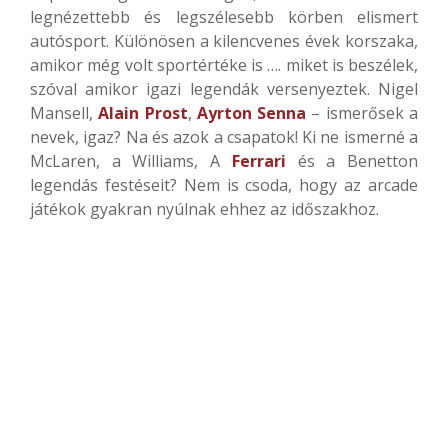
legnézettebb és legszélesebb körben elismert
autósport. Különösen a kilencvenes évek korszaka,
amikor még volt sportértéke is …. miket is beszélek,
szóval amikor igazi legendák versenyeztek. Nigel
Mansell,
Alain Prost
,
Ayrton Senna
– ismerősek a
nevek, igaz? Na és azok a csapatok! Ki ne ismerné a
McLaren, a Williams, A
Ferrari
és a Benetton
legendás festéseit? Nem is csoda, hogy az arcade
játékok gyakran nyúlnak ehhez az időszakhoz.