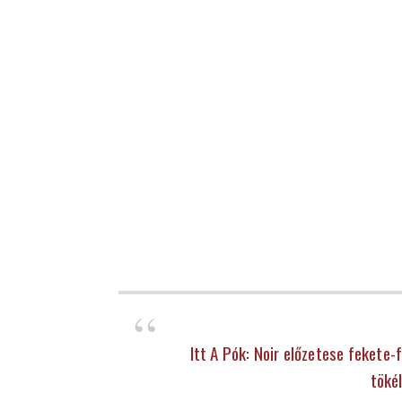
Itt A Pók: Noir előzetese fekete-
töké