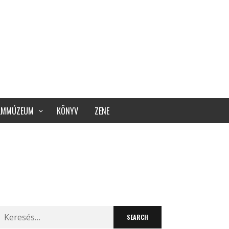
ILMMÚZEUM
KÖNYV
ZENE
Search
for: