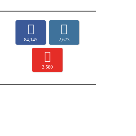
84,145
2,673
3,580