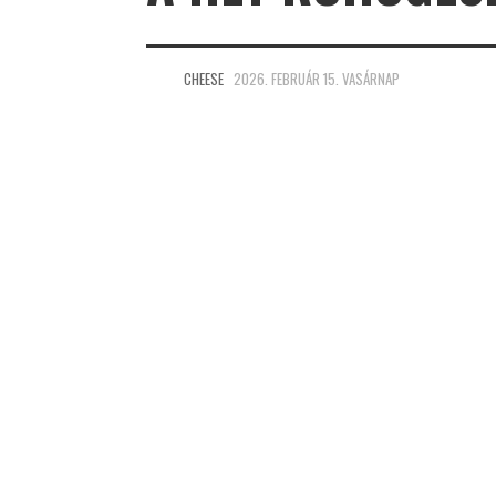
CHEESE
2026. FEBRUÁR 15. VASÁRNAP