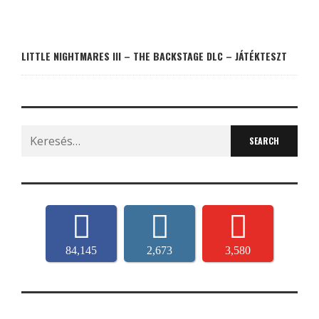
LITTLE NIGHTMARES III – THE BACKSTAGE DLC – JÁTÉKTESZT
Search
for:
84,145
2,673
3,580