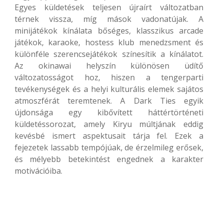
Egyes küldetések teljesen újraírt változatban
térnek vissza, míg mások vadonatújak. A
minijátékok kínálata bőséges, klasszikus arcade
játékok, karaoke, hostess klub menedzsment és
különféle szerencsejátékok színesítik a kínálatot.
Az okinawai helyszín különösen üdítő
változatosságot hoz, hiszen a tengerparti
tevékenységek és a helyi kulturális elemek sajátos
atmoszférát teremtenek. A Dark Ties egyik
újdonsága egy kibővített háttértörténeti
küldetéssorozat, amely Kiryu múltjának eddig
kevésbé ismert aspektusait tárja fel. Ezek a
fejezetek lassabb tempójúak, de érzelmileg erősek,
és mélyebb betekintést engednek a karakter
motivációiba.