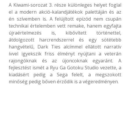
A Kiwami-sorozat 3. része különleges helyet foglal
el a modern akció-kalandjátékok palettáján és az
én szívemben is. A felújított epizód nem csupán
technikai értelemben vett remake, hanem egyfajta
újraértelmezés is, kibővített történettel,
átdolgozott harcrendszerrel és egy sötétebb
hangvételű, Dark Ties alcímmel ellátott narratív
ívvel igyekszik friss élményt nyújtani a veterán
rajongóknak és az újoncoknak egyaránt. A
fejlesztést ismét a Ryu Ga Gotoku Studio vezette, a
kiadásért pedig a Sega felelt, a megszokott
minőség pedig bőven érződik is a végeredményen.