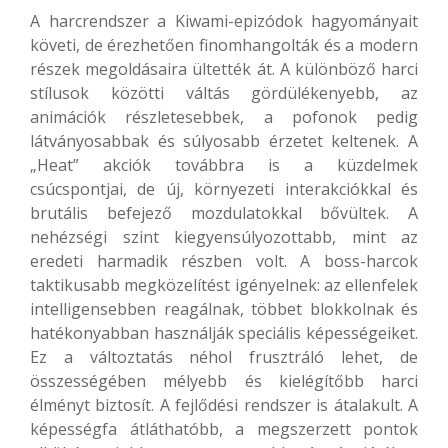
A harcrendszer a Kiwami-epizódok hagyományait
követi, de érezhetően finomhangolták és a modern
részek megoldásaira ültették át. A különböző harci
stílusok közötti váltás gördülékenyebb, az
animációk részletesebbek, a pofonok pedig
látványosabbak és súlyosabb érzetet keltenek. A
„Heat” akciók továbbra is a küzdelmek
csúcspontjai, de új, környezeti interakciókkal és
brutális befejező mozdulatokkal bővültek. A
nehézségi szint kiegyensúlyozottabb, mint az
eredeti harmadik részben volt. A boss-harcok
taktikusabb megközelítést igényelnek: az ellenfelek
intelligensebben reagálnak, többet blokkolnak és
hatékonyabban használják speciális képességeiket.
Ez a változtatás néhol frusztráló lehet, de
összességében mélyebb és kielégítőbb harci
élményt biztosít. A fejlődési rendszer is átalakult. A
képességfa átláthatóbb, a megszerzett pontok