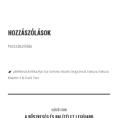
HOZZÁSZÓLÁSOK
hozzászólás
játékteszt
kritika
Ryu Ga Gotoku Studio
Sega
teszt
Yakuza
Yakuza
Kiwami 3 & Dark Ties
ELŐZŐ CIKK
A BÜSZKESÉG ÉS BALÍTÉLET LEGÚJABB