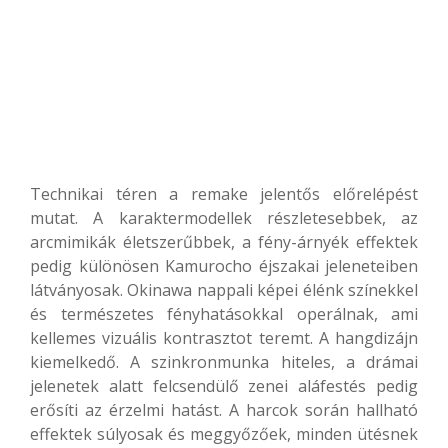
Technikai téren a remake jelentős előrelépést
mutat. A karaktermodellek részletesebbek, az
arcmimikák életszerűbbek, a fény-árnyék effektek
pedig különösen Kamurocho éjszakai jeleneteiben
látványosak. Okinawa nappali képei élénk színekkel
és természetes fényhatásokkal operálnak, ami
kellemes vizuális kontrasztot teremt. A hangdizájn
kiemelkedő. A szinkronmunka hiteles, a drámai
jelenetek alatt felcsendülő zenei aláfestés pedig
erősíti az érzelmi hatást. A harcok során hallható
effektek súlyosak és meggyőzőek, minden ütésnek