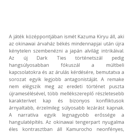
A játék középpontjában ismét Kazuma Kiryu áll, aki
az okinawai árvaház békés mindennapjai után újra
kénytelen szembenézni a japán alvilág intrikáival.
Az új Dark Ties történetszál pedig
hangsúlyosabban fókuszál a múltbeli
kapcsolatokra és az árulás kérdésére, bemutatva a
sorozat egyik legjobb antagonistáját. A remake
nem elégszik meg az eredeti történet puszta
újramesélésével, több mellékszereplő részletesebb
karakterívet kap és bizonyos konfliktusok
árnyaltabb, érzelmileg súlyosabb lezárást kapnak.
A narratíva egyik legnagyobb erőssége a
hangulatépítés. Az okinawai tengerpart nyugalma
éles kontrasztban áll Kamurocho neonfényes,