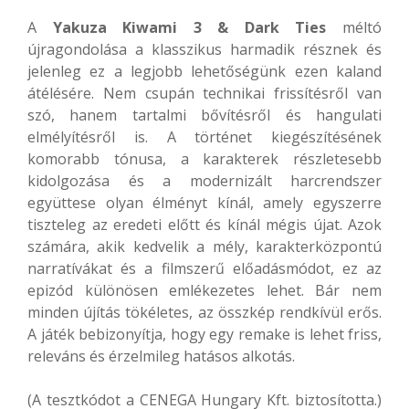
A
Yakuza Kiwami 3 & Dark Ties
méltó
újragondolása a klasszikus harmadik résznek és
jelenleg ez a legjobb lehetőségünk ezen kaland
átélésére. Nem csupán technikai frissítésről van
szó, hanem tartalmi bővítésről és hangulati
elmélyítésről is. A történet kiegészítésének
komorabb tónusa, a karakterek részletesebb
kidolgozása és a modernizált harcrendszer
együttese olyan élményt kínál, amely egyszerre
tiszteleg az eredeti előtt és kínál mégis újat. Azok
számára, akik kedvelik a mély, karakterközpontú
narratívákat és a filmszerű előadásmódot, ez az
epizód különösen emlékezetes lehet. Bár nem
minden újítás tökéletes, az összkép rendkívül erős.
A játék bebizonyítja, hogy egy remake is lehet friss,
releváns és érzelmileg hatásos alkotás.
(A tesztkódot a CENEGA Hungary Kft. biztosította.)