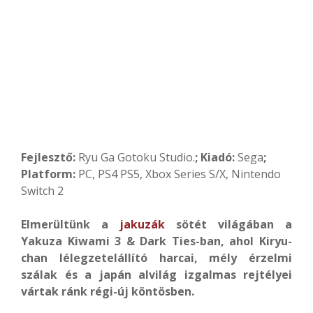
Fejlesztő:
Ryu Ga Gotoku Studio
.
; Kiadó:
Sega
;
Platform:
PC, PS4 PS5, Xbox Series S/X, Nintendo
Switch 2
Elmerültünk a
jakuzák
sötét világában a
Yakuza Kiwami 3 & Dark Ties-ban, ahol Kiryu-
chan lélegzetelállító harcai, mély érzelmi
szálak és a japán alvilág izgalmas rejtélyei
vártak ránk régi-új köntösben.