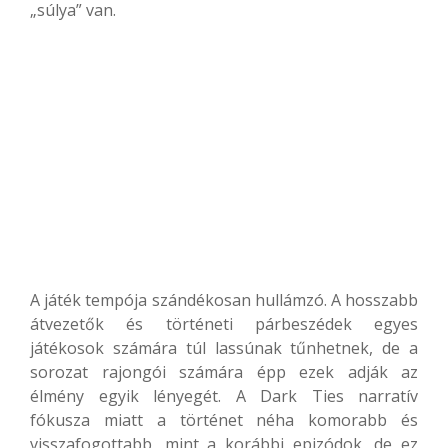
„súlya” van.
A játék tempója szándékosan hullámzó. A hosszabb
átvezetők és történeti párbeszédek egyes
játékosok számára túl lassúnak tűnhetnek, de a
sorozat rajongói számára épp ezek adják az
élmény egyik lényegét. A Dark Ties narratív
fókusza miatt a történet néha komorabb és
visszafogottabb, mint a korábbi epizódok, de ez