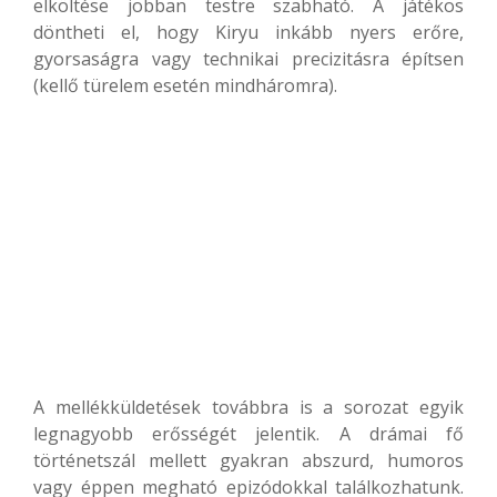
elköltése jobban testre szabható. A játékos
döntheti el, hogy Kiryu inkább nyers erőre,
gyorsaságra vagy technikai precizitásra építsen
(kellő türelem esetén mindháromra).
A mellékküldetések továbbra is a sorozat egyik
legnagyobb erősségét jelentik. A drámai fő
történetszál mellett gyakran abszurd, humoros
vagy éppen megható epizódokkal találkozhatunk.