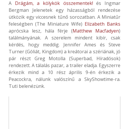
A
Drágám, a kölykök összementek!
és Ingmar
Bergman Jelenetek egy házasságból rendezése
ütközik egy viccesnek tűnő sorozatban. A Miniatűr
feleségben (The Miniature Wife)
Elizabeth Banks
aprócska lesz, hála férje (
Matthew Macfadyen
)
találmányának. A szerelem mindent kibír, csak
kérdés, hogy meddig. Jennifer Ames és Steve
Turner (Góliát, Kingdom) a kreátorai a szériának, jó
pár részt Greg Motolla (Superbad, Híradósok)
rendezett. A tálalás pazar, a trailer eladja. Egyszerre
érkezik mind a 10 rész április 9-én érkezik a
Peacockra, nálunk valószínű a SkyShowtime-ra.
Tuti belenézünk.