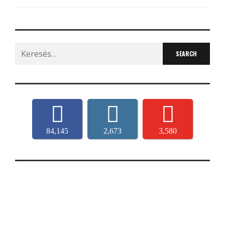
Search
for:
84,145
2,673
3,580