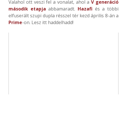
Valahol ott veszi fel a vonalat, ahol a
V generáció
második etapja
abbamaradt.
Hazafi
és a többi
elfuserált szupi dupla résszel tér kezd április 8-án a
Prime
-on.
Lesz itt haddelhadd!