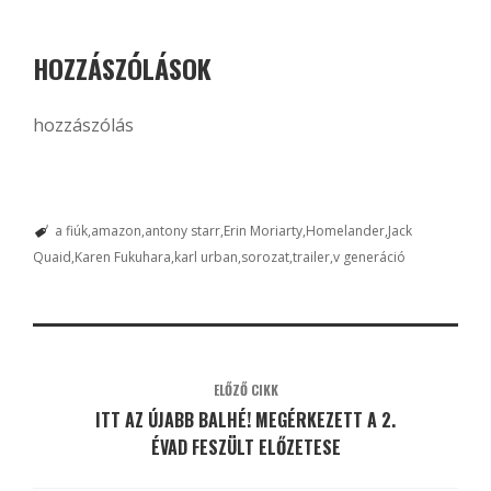
HOZZÁSZÓLÁSOK
hozzászólás
a fiúk
amazon
antony starr
Erin Moriarty
Homelander
Jack
Quaid
Karen Fukuhara
karl urban
sorozat
trailer
v generáció
ELŐZŐ CIKK
ITT AZ ÚJABB BALHÉ! MEGÉRKEZETT A 2.
ÉVAD FESZÜLT ELŐZETESE