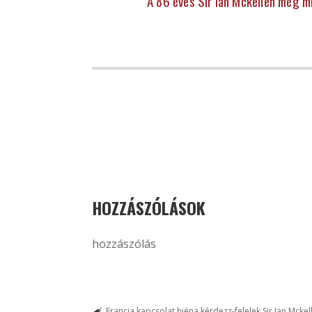
A 86 éves Sir Ian Mckellen még 
HOZZÁSZÓLÁSOK
hozzászólás
Francia kapcsolat
hiéna
kérdezz-felelek
Sir Ian Mckel