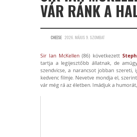
VÁR RÁNK A HAL
CHEESE
2026. MÁJUS 9. SZOMBAT
Sir Ian McKellen
(86) következett
Steph
tartja a legijesztőbb állatnak, de amú
szendvicse, a narancsot jobban szereti, 
kedvenc filmje. Nevetve mondja el, szerin
vár még rá az életben. Imádjuk a humorát, e