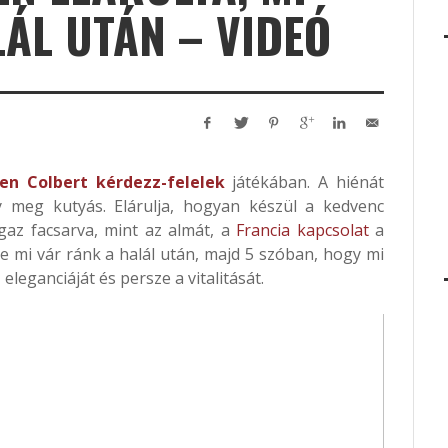
ÁL UTÁN – VIDEÓ
en Colbert
kérdezz-felelek
játékában. A hiénát
gy meg kutyás. Elárulja, hogyan készül a kedvenc
igaz facsarva, mint az almát, a
Francia kapcsolat
a
te mi vár ránk a halál után, majd 5 szóban, hogy mi
leganciáját és persze a vitalitását.