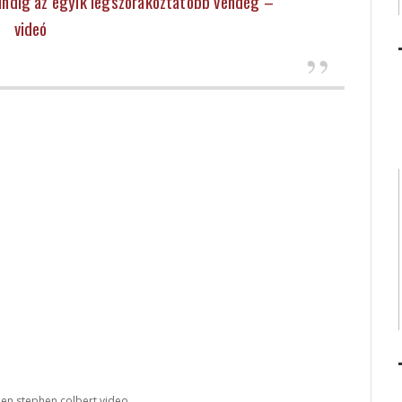
mindig az egyik legszórakoztatóbb vendég –
videó
len
stephen colbert
video