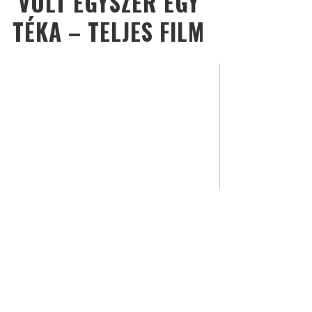
VOLT EGYSZER EGY
TÉKA – TELJES FILM