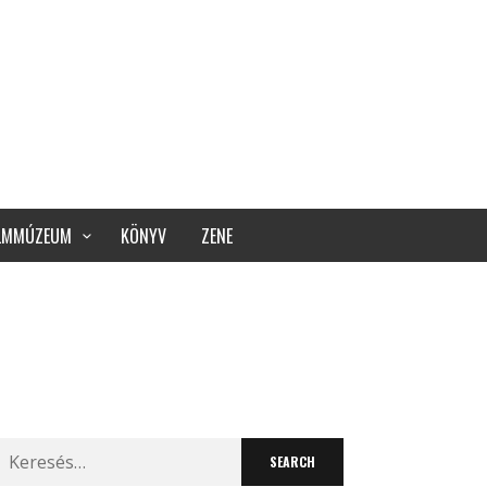
ILMMÚZEUM
KÖNYV
ZENE
Search
for: