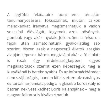
A legfőbb feladataink pont eme témakör
tanulmányozására fókuszálnak, miután csíkos
malackánkat irányítva megismerhetjük a vadon
sokszínű élővilágát, legyenek azok növények,
gombák vagy akár nyulak. Jellemzően a felsorolt
fajok után szimatolhatunk gyakorlatilag szó
szerint, hiszen ezek a nagyszerű állatok szaglás
alapján képesek bármit megtalálni akár a föld alatt
is (csak úgy érdekességképpen, egyes
megállapítások szerint ezen képességük még a
kutyákénál is hatékonyabb). És az információáradat
nem szájbarágós, hanem kifejezetten olvasmányos
és tartalmas, emiatt pedig a legkisebb korosztály is
bátran nekiveselkedhet Boris kalandjának – még a
magyar feliratot is kiválaszthatjuk.