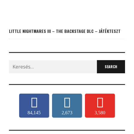
LITTLE NIGHTMARES III – THE BACKSTAGE DLC – JÁTÉKTESZT
Search
for:
84,145
2,673
3,580