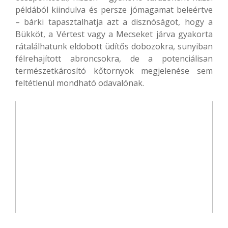
példából kiindulva és persze jómagamat beleértve
– bárki tapasztalhatja azt a disznóságot, hogy a
Bükköt, a Vértest vagy a Mecseket járva gyakorta
rátalálhatunk eldobott üdítős dobozokra, sunyiban
félrehajított abroncsokra, de a potenciálisan
természetkárosító kőtornyok megjelenése sem
feltétlenül mondható odavalónak.