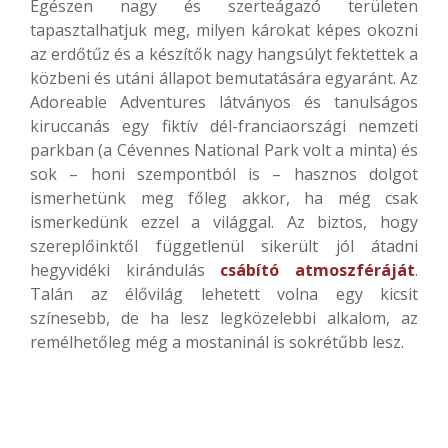
Egészen nagy és szerteágazó területen
tapasztalhatjuk meg, milyen károkat képes okozni
az erdőtűz és a készítők nagy hangsúlyt fektettek a
közbeni és utáni állapot bemutatására egyaránt. Az
Adoreable Adventures látványos és tanulságos
kiruccanás egy fiktív dél-franciaországi nemzeti
parkban (a Cévennes National Park volt a minta) és
sok – honi szempontból is – hasznos dolgot
ismerhetünk meg főleg akkor, ha még csak
ismerkedünk ezzel a világgal. Az biztos, hogy
szereplőinktől függetlenül sikerült jól átadni
hegyvidéki kirándulás
csábító atmoszféráját
.
Talán az élővilág lehetett volna egy kicsit
színesebb, de ha lesz legközelebbi alkalom, az
remélhetőleg még a mostaninál is sokrétűbb lesz.