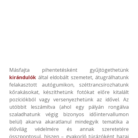
Másfajta pihentetésként gyűjtögethetünk
kirándulók
által eldobált szemetet, átugrálhatunk
felakasztott autógumikon, széttrancsírozhatunk
kőrakásokat, készíthetünk fotókat előre kitalált
pozíciókból vagy versenyezhetünk az idővel. Az
utóbbit leszámítva (ahol egy pályán rongálva
szaladhatunk végig bizonyos időintervallumon
belül) akarva akaratlanul mindegyik tematika a
élővilág védelmére és annak szeretetére
összpontosul, hiszen – gyakorló túrázóként hazai