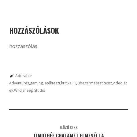
HOZZÁSZÓLÁSOK
hozzászólás
Adorable
Adventures
gaming
játékteszt
kritika
PQube
természet
teszt
videoját
ék
Wild Sheep Studio
ELŐZŐ CIKK
TIMOTHÉE CHALAMET ELMESÉLI A