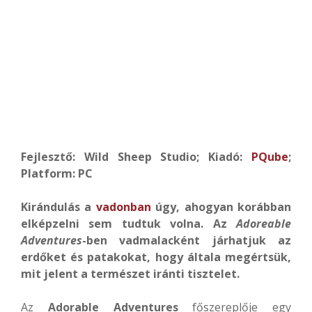
Fejlesztő: Wild Sheep Studio; Kiadó:
PQube
;
Platform: PC
Kirándulás a
vadonban
úgy, ahogyan korábban
elképzelni sem tudtuk volna. Az
Adoreable
Adventures
-ben vadmalacként járhatjuk az
erdőket és patakokat, hogy általa megértsük,
mit jelent a természet iránti tisztelet.
Az
Adorable Adventures
főszereplője egy