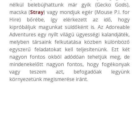
nélkül belebújhattunk már gyík (Gecko Gods),
macska (
Stray
) vagy mondjuk egér (Mouse P.I. for
Hire) bőrébe, így elérkezett az idő, hogy
kipróbáljuk magunkat süldőként is. Az Adoreable
Adventures egy nyílt világú ügyességi kalandjáték,
melyben társaink felkutatása közben különböző
egyszerű feladatokat kell teljesítenünk. Ezt két
nagyon fontos okból adódóan tehetjük meg, de
mindenekelőtt nagyon fontos, hogy fogékonyak
vagy teszem azt, befogadóak legyünk
környezetünk megismerése iránt.