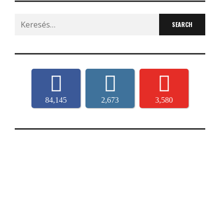
Search
for:
84,145
2,673
3,580