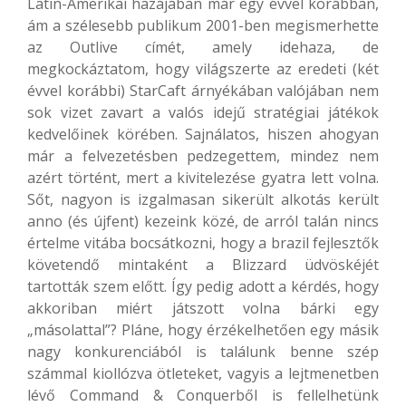
Latin-Amerikai hazájában már egy évvel korábban,
ám a szélesebb publikum 2001-ben megismerhette
az Outlive címét, amely idehaza, de
megkockáztatom, hogy világszerte az eredeti (két
évvel korábbi) StarCaft árnyékában valójában nem
sok vizet zavart a valós idejű stratégiai játékok
kedvelőinek körében. Sajnálatos, hiszen ahogyan
már a felvezetésben pedzegettem, mindez nem
azért történt, mert a kivitelezése gyatra lett volna.
Sőt, nagyon is izgalmasan sikerült alkotás került
anno (és újfent) kezeink közé, de arról talán nincs
értelme vitába bocsátkozni, hogy a brazil fejlesztők
követendő mintaként a Blizzard üdvöskéjét
tartották szem előtt. Így pedig adott a kérdés, hogy
akkoriban miért játszott volna bárki egy
„másolattal”? Pláne, hogy érzékelhetően egy másik
nagy konkurenciából is találunk benne szép
számmal kiollózva ötleteket, vagyis a lejtmenetben
lévő Command & Conquerből is fellelhetünk