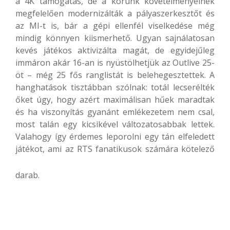
a 4K támogatás, de a korunk követelményeinek
megfelelően modernizálták a pályaszerkesztőt és
az MI-t is, bár a gépi ellenfél viselkedése még
mindig könnyen kiismerhető. Ugyan sajnálatosan
kevés játékos aktivizálta magát, de egyidejűleg
immáron akár 16-an is nyüstölhetjük az Outlive 25-
öt – még 25 fős ranglistát is belehegesztettek. A
hanghatások tisztábban szólnak: totál lecserélték
őket úgy, hogy azért maximálisan hűek maradtak
és ha viszonyítás gyanánt emlékezetem nem csal,
most talán egy kicsikével változatosabbak lettek.
Valahogy így érdemes leporolni egy tán elfeledett
játékot, ami az RTS fanatikusok számára kötelező
darab.