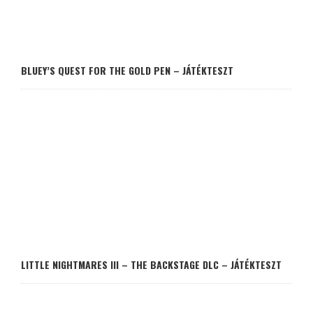
BLUEY’S QUEST FOR THE GOLD PEN – JÁTÉKTESZT
LITTLE NIGHTMARES III – THE BACKSTAGE DLC – JÁTÉKTESZT