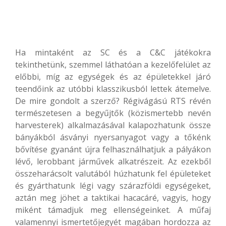
Ha mintaként az SC és a C&C játékokra
tekinthetünk, szemmel láthatóan a kezelőfelület az
előbbi, míg az egységek és az épületekkel járó
teendőink az utóbbi klasszikusból lettek átemelve.
De mire gondolt a szerző? Régivágású RTS révén
természetesen a begyűjtők (közismertebb nevén
harvesterek) alkalmazásával kalapozhatunk össze
bányákból ásványi nyersanyagot vagy a tőkénk
bővítése gyanánt újra felhasználhatjuk a pályákon
lévő, lerobbant járművek alkatrészeit. Az ezekből
összeharácsolt valutából húzhatunk fel épületeket
és gyárthatunk légi vagy szárazföldi egységeket,
aztán meg jöhet a taktikai hacacáré, vagyis, hogy
miként támadjuk meg ellenségeinket. A műfaj
valamennyi ismertetőjegyét magában hordozza az