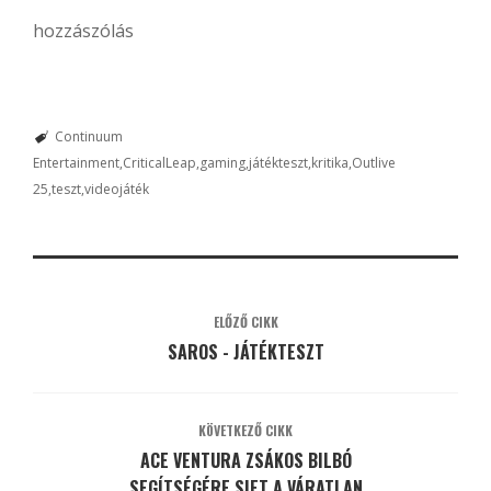
hozzászólás
Continuum
Entertainment
CriticalLeap
gaming
játékteszt
kritika
Outlive
25
teszt
videojáték
ELŐZŐ CIKK
SAROS - JÁTÉKTESZT
KÖVETKEZŐ CIKK
ACE VENTURA ZSÁKOS BILBÓ
SEGÍTSÉGÉRE SIET A VÁRATLAN