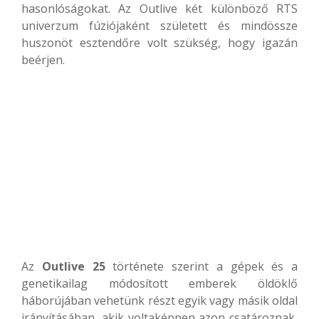
hasonlóságokat. Az Outlive két különböző RTS
univerzum fúziójaként született és mindössze
huszonöt esztendőre volt szükség, hogy igazán
beérjen.
Az
Outlive 25
története szerint a gépek és a
genetikailag módosított emberek öldöklő
háborújában vehetünk részt egyik vagy másik oldal
irányításában, akik voltaképpen azon csatároznak,