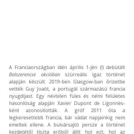
A Franciaországban idén április 1-jén (!) debütált
Balszerencse akcióban
szürreális igaz történet
alapján készült. 2019-ben Glasgow-ban őrizetbe
vették Guy Joaót, a portugál származású francia
nyugdíjast. Egy névtelen füles és némi felületes
hasonlóság alapján Xavier Dupont de Ligonnès-
ként azonosították. A gróf 2011 óta a
legkeresettebb francia, bár vádat napjainkig nem
emeltek ellene. A bulvársajtó persze a történet
kezdetétől tiszta erőből állít hol ezt, hol az