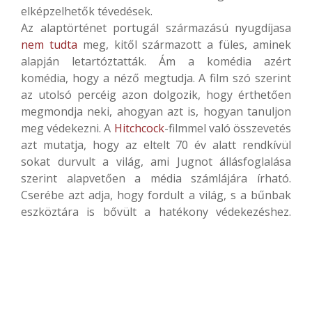
elképzelhetők tévedések.
Az alaptörténet portugál származású nyugdíjasa
nem tudta
meg, kitől származott a füles, aminek
alapján letartóztatták. Ám a komédia azért
komédia, hogy a néző megtudja. A film szó szerint
az utolsó percéig azon dolgozik, hogy érthetően
megmondja neki, ahogyan azt is, hogyan tanuljon
meg védekezni. A
Hitchcock
-filmmel való összevetés
azt mutatja, hogy az eltelt 70 év alatt rendkívül
sokat durvult a világ, ami Jugnot állásfoglalása
szerint alapvetően a média számlájára írható.
Cserébe azt adja, hogy fordult a világ, s a bűnbak
eszköztára is bővült a hatékony védekezéshez.