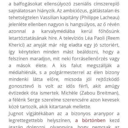
a balfogásokat ellensúlyozó zseniális címszereplő
sajnálatosan hiányzik. Az ambiciózus, gátlástalan és
tehetségtelen Vassilian kapitány (Philippe Lacheau)
jelenléte ellenben nagyon is hangsúlyos, az ő révén
azonnal a karvalymédiába kerül főhősünk
letartóztatásának híre. A televíziós Léa Paoli (Reem
Kherici) az anyját már rég eladta egy jó sztoriért,
így kénytelen minden mást beáldozni, hogy a
felszínen maradjon, mit neki forrásellenőrzés vagy
a mások élete. A kis falut megszállják a
médiahiénák, s a polgármesterrel az élen bizony
mindenki látta előre, micsoda jól rejtőzködő
gonosztevő is volt az idős férfi, akit amúgy
évtizedek óta ismertek. Michèle (Zabou Breitman),
a félénk Serge szerelme szerencsére azon kevesek
közé tartozik, akik kitartanak mellette.
Jugnot vígjátékában az a bizonyos aranypor a
legrettegettebb helyszínen,
a börtönben
kezd
igazán dolgozni, olyannyira, hogy nemcsak az