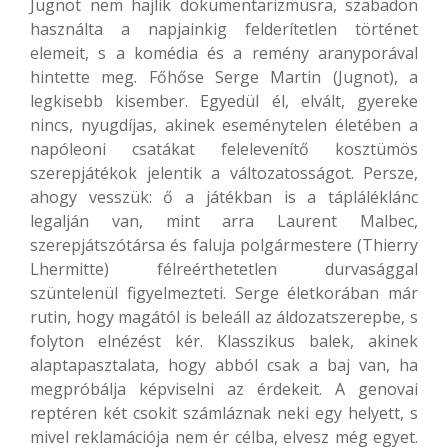
Jugnot nem hajlik dokumentarizmusra, szabadon
használta a napjainkig felderítetlen történet
elemeit, s a komédia és a remény aranyporával
hintette meg. Főhőse Serge Martin (Jugnot), a
legkisebb kisember. Egyedül él, elvált, gyereke
nincs, nyugdíjas, akinek eseménytelen életében a
napóleoni csatákat felelevenítő kosztümös
szerepjátékok jelentik a változatosságot. Persze,
ahogy vesszük: ő a játékban is a tápláléklánc
legalján van, mint arra Laurent Malbec,
szerepjátszótársa és faluja polgármestere (Thierry
Lhermitte) félreérthetetlen durvasággal
szüntelenül figyelmezteti. Serge életkorában már
rutin, hogy magától is beleáll az áldozatszerepbe, s
folyton elnézést kér. Klasszikus balek, akinek
alaptapasztalata, hogy abból csak a baj van, ha
megpróbálja képviselni az érdekeit. A genovai
reptéren két csokit számláznak neki egy helyett, s
mivel reklamációja nem ér célba, elvesz még egyet.