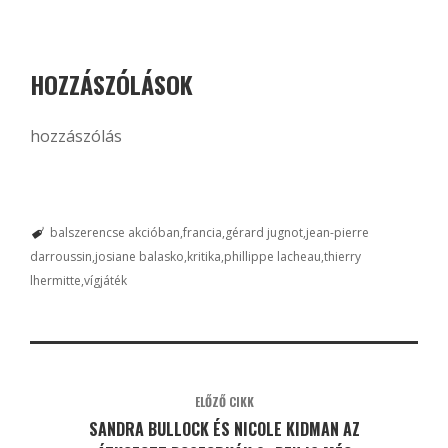
HOZZÁSZÓLÁSOK
hozzászólás
balszerencse akcióban
francia
gérard jugnot
jean-pierre
darroussin
josiane balasko
kritika
phillippe lacheau
thierry
lhermitte
vígjáték
ELŐZŐ CIKK
SANDRA BULLOCK ÉS NICOLE KIDMAN AZ