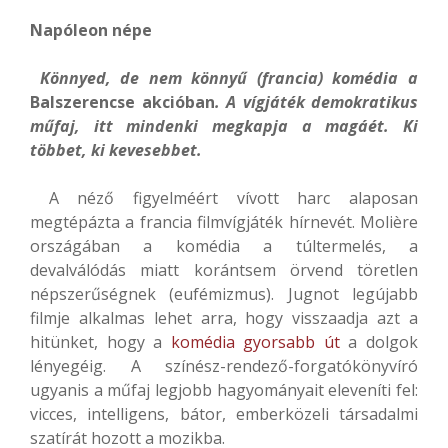
Napóleon népe
Könnyed, de nem könnyű (francia) komédia a
Balszerencse akcióban
. A vígjáték demokratikus
műfaj, itt mindenki megkapja a magáét. Ki
többet, ki kevesebbet.
A néző figyelméért vívott harc alaposan
megtépázta a francia filmvígjáték hírnevét. Molière
országában a komédia a túltermelés, a
devalválódás miatt korántsem örvend töretlen
népszerűségnek (eufémizmus). Jugnot legújabb
filmje alkalmas lehet arra, hogy visszaadja azt a
hitünket, hogy a
komédia gyorsabb út
a dolgok
lényegéig. A színész-rendező-forgatókönyvíró
ugyanis a műfaj legjobb hagyományait eleveníti fel:
vicces, intelligens, bátor, emberközeli társadalmi
szatírát hozott a mozikba.