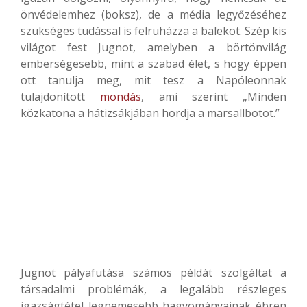
önvédelemhez (boksz), de a média legyőzéséhez
szükséges tudással is felruházza a balekot. Szép kis
világot fest Jugnot, amelyben a börtönvilág
emberségesebb, mint a szabad élet, s hogy éppen
ott tanulja meg, mit tesz a Napóleonnak
tulajdonított
mondás
, ami szerint „Minden
közkatona a hátizsákjában hordja a marsallbotot.”
Jugnot pályafutása számos példát szolgáltat a
társadalmi problémák, a legalább részleges
igazságtétel legnemesebb hagyományainak ébren