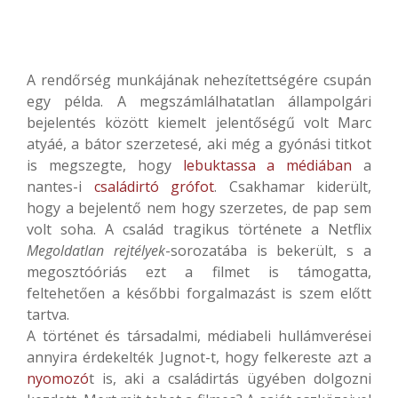
A rendőrség munkájának nehezítettségére csupán
egy példa. A megszámlálhatatlan állampolgári
bejelentés között kiemelt jelentőségű volt Marc
atyáé, a bátor szerzetesé, aki még a gyónási titkot
is megszegte, hogy
lebuktassa a médiában
a
nantes-i
családirtó grófot
. Csakhamar kiderült,
hogy a bejelentő nem hogy szerzetes, de pap sem
volt soha. A család tragikus története a Netflix
Megoldatlan rejtélyek
-sorozatába is bekerült, s a
megosztóóriás ezt a filmet is támogatta,
feltehetően a későbbi forgalmazást is szem előtt
tartva.
A történet és társadalmi, médiabeli hullámverései
annyira érdekelték Jugnot-t, hogy felkereste azt a
nyomozó
t is, aki a családirtás ügyében dolgozni