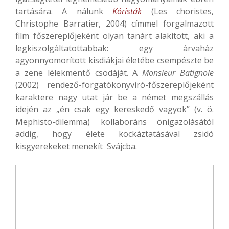
tartására. A nálunk
Kóristák
(Les choristes,
Christophe Barratier, 2004) címmel forgalmazott
film főszereplőjeként olyan tanárt alakított, aki a
legkiszolgáltatottabbak: egy árvaház
agyonnyomorított kisdiákjai életébe csempészte be
a zene lélekmentő csodáját. A
Monsieur Batignole
(2002) rendező-forgatókönyvíró-főszereplőjeként
karaktere nagy utat jár be a német megszállás
idején az „én csak egy kereskedő vagyok” (v. ö.
Mephisto-dilemma) kollaboráns önigazolásától
addig, hogy élete kockáztatásával zsidó
kisgyerekeket menekít Svájcba.