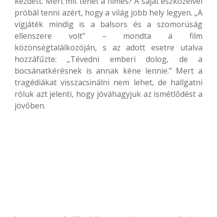
kezdett. Mert mit tehet a filmes? A saját eszközeivel
próbál tenni azért, hogy a világ jobb hely legyen. „A
vígjáték mindig is a balsors és a szomorúság
ellenszere volt” – mondta a film
közönségtalálkozóján, s az adott esetre utalva
hozzáfűzte: „Tévedni emberi dolog, de a
bocsánatkérésnek is annak kéne lennie.” Mert a
tragédiákat visszacsinálni nem lehet, de hallgatni
róluk azt jelenti, hogy jóváhagyjuk az ismétlődést a
jövőben.