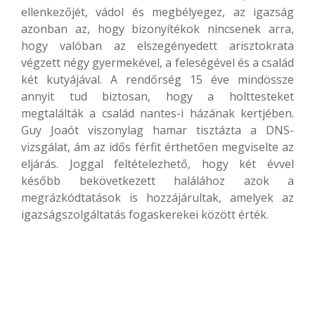
ellenkezőjét, vádol és megbélyegez, az igazság
azonban az, hogy bizonyítékok nincsenek arra,
hogy valóban az elszegényedett arisztokrata
végzett négy gyermekével, a feleségével és a család
két kutyájával. A rendőrség 15 éve mindössze
annyit tud biztosan, hogy a holttesteket
megtalálták a család nantes-i házának kertjében.
Guy Joaót viszonylag hamar tisztázta a DNS-
vizsgálat, ám az idős férfit érthetően megviselte az
eljárás. Joggal feltételezhető, hogy két évvel
később bekövetkezett halálához azok a
megrázkódtatások is hozzájárultak, amelyek az
igazságszolgáltatás fogaskerekei között érték.