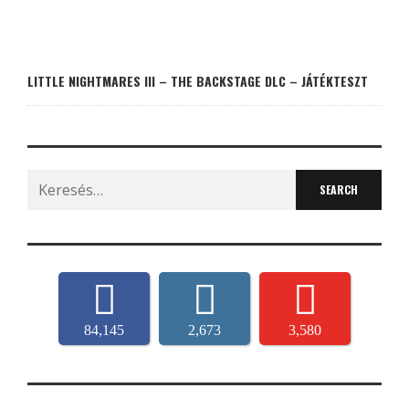
LITTLE NIGHTMARES III – THE BACKSTAGE DLC – JÁTÉKTESZT
Search
for:
84,145
2,673
3,580