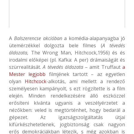
A
Balszerencse akcióban
a komédia-alapanyagba jó
ütemérzékkel dolgozta bele filmes (
A tévedés
áldozata,
The Wrong Man, Hitchcock,1956) és és
irodalmi előképei (pl. Kafka: A per) drámaiságát és
szürrealitását.
A tévedés áldozata
– amit Truffaut
a
Mester legjobb
filmjének tartott – az egyetlen
olyan
Hitchcock
-alkotás, ami mellett a rendező
személyesen kampányolt, s ezt rögzítette is a film
elején. Minden rendelkezésére álló eszközzel
erősíteni kívánta ugyanis a veszélyérzetet a
nézőkben: veled is megtörténhet, hogy bedarál a
gépezet. Az igazságszolgáltatás útjai
kifürkészhetetlenek, jogbiztonság csak nagyon
erős demokráciákban létezik, s még azokban is