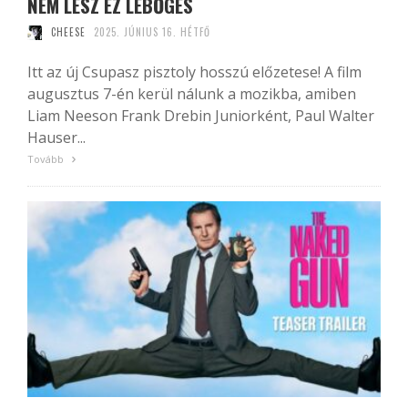
NEM LESZ EZ LEBŐGÉS
CHEESE
2025. JÚNIUS 16. HÉTFŐ
Itt az új Csupasz pisztoly hosszú előzetese! A film
augusztus 7-én kerül nálunk a mozikba, amiben
Liam Neeson Frank Drebin Juniorként, Paul Walter
Hauser...
Tovább