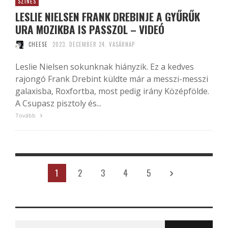
SZÍNES
LESLIE NIELSEN FRANK DREBINJE A GYŰRŰK
URA MOZIKBA IS PASSZOL – VIDEÓ
CHEESE
2023. DECEMBER 24. VASÁRNAP
Leslie Nielsen sokunknak hiányzik. Ez a kedves
rajongó Frank Drebint küldte már a messzi-messzi
galaxisba, Roxfortba, most pedig irány Középfölde.
A Csupasz pisztoly és...
Tovább
1
2
3
4
5
Search