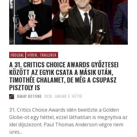
FŐOLDAL
HÍREK, TRAILEREK
A 31. CRITICS CHOICE AWARDS GYŐZTESEI
KÖZÖTT AZ EGYIK CSATA A MÁSIK UTÁN,
TIMOTHÉE CHALAMET, DE MÉG A CSUPASZ
PISZTOLY IS
BAKAY BOTOND
2026. JANUÁR 5. HÉTFŐ
31. Critics Choice Awards idén beelőzte a Golden
Globe-ot egy héttel, ezzel láthatóan is megnyitva az
idei díjszezont. Paul Thomas Anderson végre nem
üres...