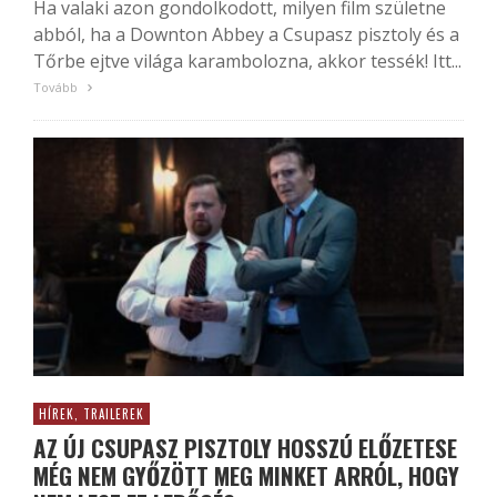
Ha valaki azon gondolkodott, milyen film születne
abból, ha a Downton Abbey a Csupasz pisztoly és a
Tőrbe ejtve világa karambolozna, akkor tessék! Itt...
Tovább
HÍREK, TRAILEREK
AZ ÚJ CSUPASZ PISZTOLY HOSSZÚ ELŐZETESE
MÉG NEM GYŐZÖTT MEG MINKET ARRÓL, HOGY