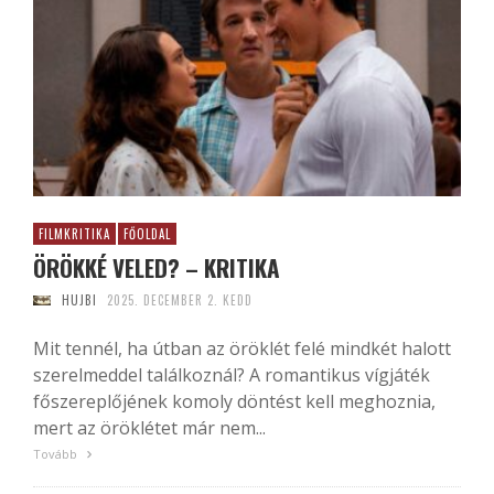
FILMKRITIKA
FŐOLDAL
ÖRÖKKÉ VELED? – KRITIKA
HUJBI
2025. DECEMBER 2. KEDD
Mit tennél, ha útban az öröklét felé mindkét halott
szerelmeddel találkoznál? A romantikus vígjáték
főszereplőjének komoly döntést kell meghoznia,
mert az öröklétet már nem...
Tovább