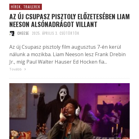
HÍREK, TRAILEREK
AZ ÚJ CSUPASZ PISZTOLY ELŐZETESÉBEN LIAM
NEESON ALSÓNADRÁGOT VILLANT
CHEESE
2025. ÁPRILIS 3. CSÜTÖRTÖK
Az új Csupasz pisztoly film augusztus 7-én kerül
nálunk a mozikba. Liam Neeson lesz Frank Drebin
Jr., míg Paul Walter Hauser Ed Hocken fia...
Tovább