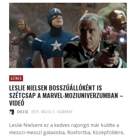
SZÍNES
LESLIE NIELSEN BOSSZÚÁLLÓKÉNT IS
SZÉTCSAP A MARVEL-MOZIUNIVERZUMBAN –
VIDEÓ
CHEESE
2024. MÁJUS 5. VASÁRNAP
Leslie Nielsent ez a kedves rajongó már küldte a
messzi-messzi galaxisba, Roxfortba, Középföldére,