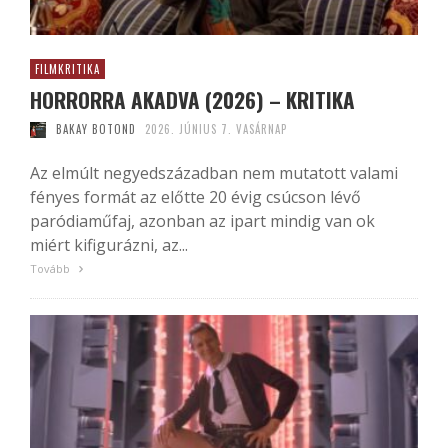
FILMKRITIKA
HORRORRA AKADVA (2026) – KRITIKA
BAKAY BOTOND
2026. JÚNIUS 7. VASÁRNAP
Az elmúlt negyedszázadban nem mutatott valami
fényes formát az előtte 20 évig csúcson lévő
paródiaműfaj, azonban az ipart mindig van ok
miért kifigurázni, az...
Tovább