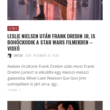
SZÍNES
LESLIE NIELSEN UTÁN FRANK DREBIN JR. IS
BOHÓCKODIK A STAR WARS FILMEKBEN –
VIDEÓ
CHEESE
2025. DECEMBER 23. KEDD
Kedves őrültünk Frank Drebin után most Frank
Drebin Juniort is elküldte egy messzi-messzi
galaxisba. Mivel Liam Neeson Qui-Gon Jinn
szerepében is járt arra, így...
Tovább