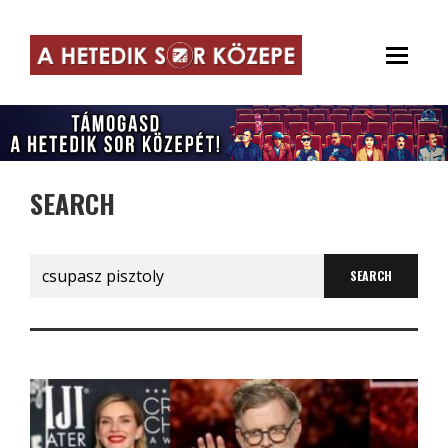
SEARCH
Search
for: