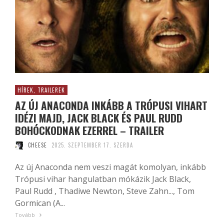
HÍREK, TRAILEREK
AZ ÚJ ANACONDA INKÁBB A TRÓPUSI VIHART
IDÉZI MAJD, JACK BLACK ÉS PAUL RUDD
BOHÓCKODNAK EZERREL – TRAILER
CHEESE
2025. SZEPTEMBER 17. SZERDA
Az új Anaconda nem veszi magát komolyan, inkább
Trópusi vihar hangulatban mókázik Jack Black,
Paul Rudd , Thadiwe Newton, Steve Zahn..., Tom
Gormican (A...
Tovább