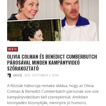
WEBTV
OLIVIA COLMAN ÉS BENEDICT CUMBERBUTCH
PÁROSÁVAL MINDEN KAMPÁNYVIDEÓ
SZÓRAKOZTATÓ
CHEESE
2025. SZEPTEMBER 2. KEDD
A Rózsák háborúja remake áldása, hogy az Olivia
Colman & Benedict Cumberbatch párosnak sok-sok
kampányvideóban kell szerepelniük. Amikben
könnyedén bizonyítják, mennyire jó humorú,