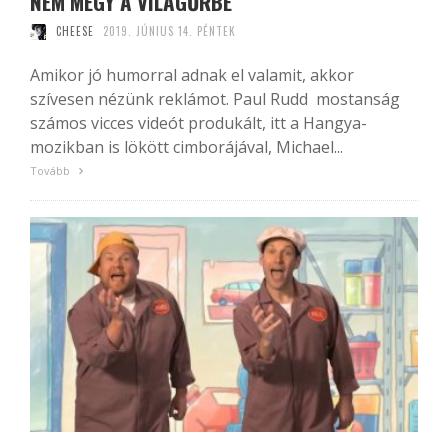
NEM MEGY A VILÁGŰRBE
CHEESE
2019. JÚNIUS 14. PÉNTEK
Amikor jó humorral adnak el valamit, akkor
szívesen nézünk reklámot. Paul Rudd mostanság
számos vicces videót produkált, itt a Hangya-
mozikban is lökött cimborájával, Michael...
Tovább