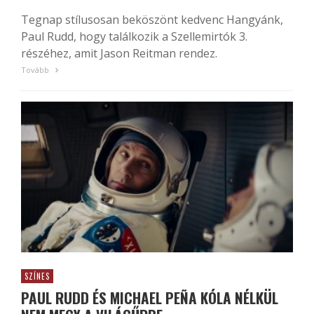
Tegnap stílusosan beköszönt kedvenc Hangyánk,
Paul Rudd, hogy találkozik a Szellemirtók 3.
részéhez, amit Jason Reitman rendez.
Tovább
SZÍNES
PAUL RUDD ÉS MICHAEL PEÑA KÓLA NÉLKÜL