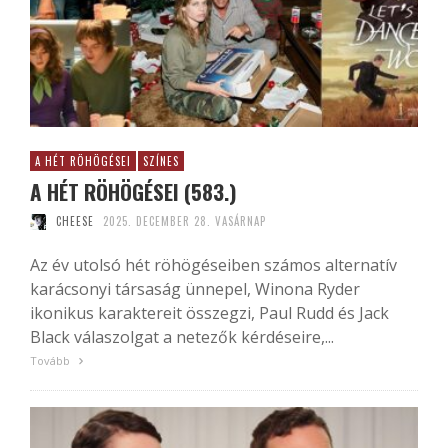
A HÉT RÖHÖGÉSEI
SZÍNES
A HÉT RÖHÖGÉSEI (583.)
CHEESE
2025. DECEMBER 28. VASÁRNAP
Az év utolsó hét röhögéseiben számos alternatív
karácsonyi társaság ünnepel, Winona Ryder
ikonikus karaktereit összegzi, Paul Rudd és Jack
Black válaszolgat a netezők kérdéseire,...
Tovább