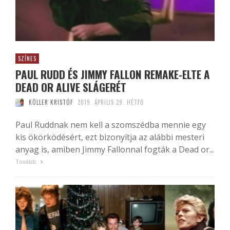
SZÍNES
PAUL RUDD ÉS JIMMY FALLON REMAKE-ELTE A
DEAD OR ALIVE SLÁGERÉT
KÖLLER KRISTÓF
2019. ÁPRILIS 29. HÉTFŐ
Paul Ruddnak nem kell a szomszédba mennie egy
kis ökörködésért, ezt bizonyítja az alábbi mesteri
anyag is, amiben Jimmy Fallonnal fogták a Dead or...
Tovább