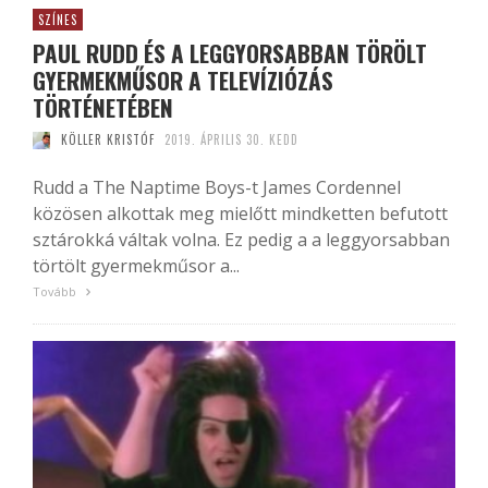
SZÍNES
PAUL RUDD ÉS A LEGGYORSABBAN TÖRÖLT
GYERMEKMŰSOR A TELEVÍZIÓZÁS
TÖRTÉNETÉBEN
KÖLLER KRISTÓF
2019. ÁPRILIS 30. KEDD
Rudd a The Naptime Boys-t James Cordennel
közösen alkottak meg mielőtt mindketten befutott
sztárokká váltak volna. Ez pedig a a leggyorsabban
törtölt gyermekműsor a...
Tovább