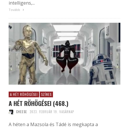
intelligens,...
Tovább
A HÉT RÖHÖGÉSEI
SZÍNES
A HÉT RÖHÖGÉSEI (468.)
CHEESE
2023. FEBRUÁR 19. VASÁRNAP
A héten a Mazsola és Tádé is megkapta a