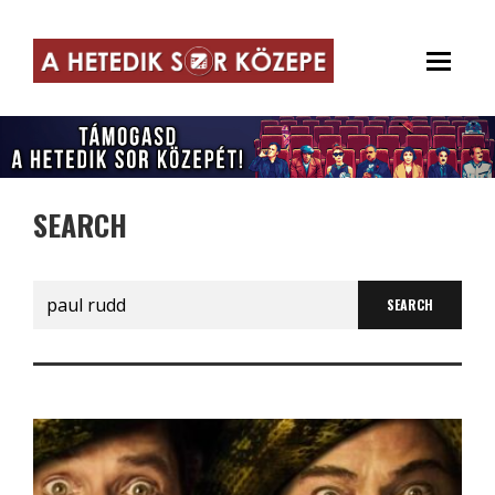
SEARCH
Search
for: