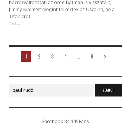
horrorváltozatát, az öreg Batman is visszatért,
Jimmy Kimmelt megint felkérték az Oscarra, de a
Titanicról...
Tovább
1
2
3
4
…
8
Search
for:
Facebook
84,145
Fans