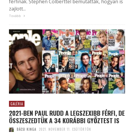
férfinak. Stephen Colberttel bemutatták, hogyan is
zajlott...
Tovább
GALÉRIA
2021-BEN PAUL RUDD A LEGSZEXIBB FÉRFI, DE
ÖSSZESZEDTÜK A 34 KORÁBBI GYŐZTEST IS
BÁCSI KINGA
2021. NOVEMBER 11. CSÜTÖRTÖK