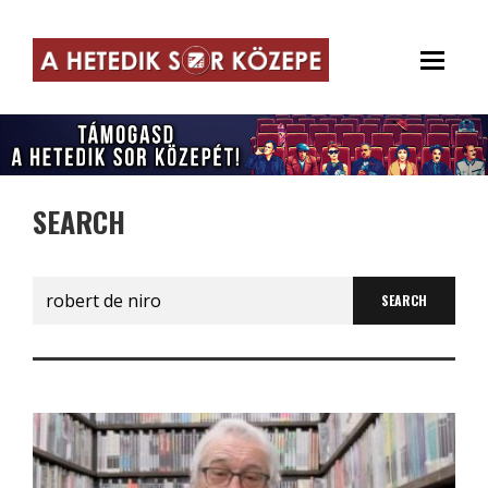
SEARCH
Search
for: