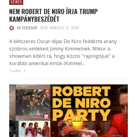
SZÍNES
NEM ROBERT DE NIRO ÍRJA TRUMP
KAMPÁNYBESZÉDÉT
HETEDIKSOR
2024. MÁRCIUS 12. KEDD
A kétszeres Oscar-díjas De Niro felidézte arany
szobros emlékeit Jimmy Kimmelnek. Mikor a
showman kitért rá, hogy közös "rajongójuk" a
korábbi amerikai elnök (Kimmel...
Tovább