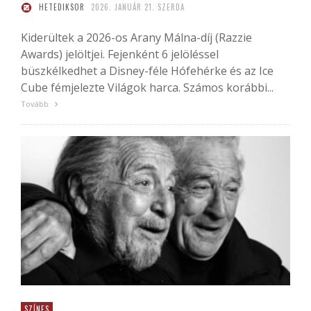
HETEDIKSOR
2026. JANUÁR 21. SZERDA
Kiderültek a 2026-os Arany Málna-díj (Razzie
Awards) jelöltjei. Fejenként 6 jelöléssel
büszkélkedhet a Disney-féle Hófehérke és az Ice
Cube fémjelezte Világok harca. Számos korábbi...
Tovább
SZÍNES