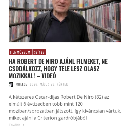
FILMMÚZEUM
SZÍNES
HA ROBERT DE NIRO AJÁNL FILMEKET, NE
CSODÁLKOZZ, HOGY TELE LESZ OLASZ
MOZIKKAL! – VIDEÓ
CHEESE
2026. MÁJUS 29. PÉNTEK
A kétszeres Oscar-díjas Robert De Niro (82) az
elmúlt 6 évtizedben több mint 120
moziban/sorozatban játszott, így kíváncsian vártuk,
miket ajánl a Criterion gardróbjából.
Tovább