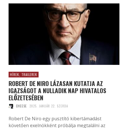
HÍREK, TRAILEREK
ROBERT DE NIRO LÁZASAN KUTATJA AZ
IGAZSÁGOT A NULLADIK NAP HIVATALOS
ELŐZETESÉBEN
CHEESE
2025. JANUÁR 22. SZERDA
Robert De Niro egy pusztító kibertámadást
követően exelnökként próbálja megtalálni az