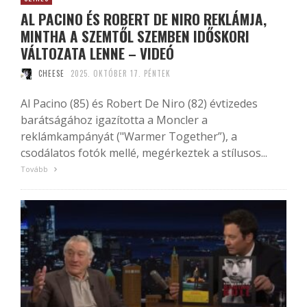
AL PACINO ÉS ROBERT DE NIRO REKLÁMJA,
MINTHA A SZEMTŐL SZEMBEN IDŐSKORI
VÁLTOZATA LENNE – VIDEÓ
CHEESE
2025. OKTÓBER 17. PÉNTEK
Al Pacino (85) és Robert De Niro (82) évtizedes
barátságához igazította a Moncler a
reklámkampányát ("Warmer Together”), a
csodálatos fotók mellé, megérkeztek a stílusos...
Tovább