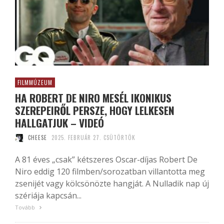
FILMMÚZEUM
HA ROBERT DE NIRO MESÉL IKONIKUS
SZEREPEIRŐL PERSZE, HOGY LELKESEN
HALLGATJUK – VIDEÓ
CHEESE
2025. FEBRUÁR 27. CSÜTÖRTÖK
A 81 éves „csak” kétszeres Oscar-díjas Robert De
Niro eddig 120 filmben/sorozatban villantotta meg
zsenijét vagy kölcsönözte hangját. A Nulladik nap új
szériája kapcsán...
Tovább