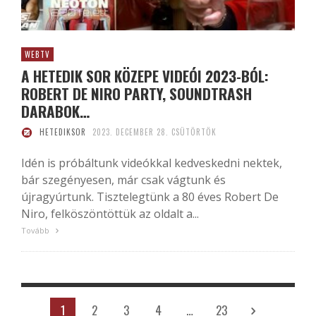
WEBTV
A HETEDIK SOR KÖZEPE VIDEÓI 2023-BÓL:
ROBERT DE NIRO PARTY, SOUNDTRASH
DARABOK…
HETEDIKSOR
2023. DECEMBER 28. CSÜTÖRTÖK
Idén is próbáltunk videókkal kedveskedni nektek,
bár szegényesen, már csak vágtunk és
újragyúrtunk. Tisztelegtünk a 80 éves Robert De
Niro, felköszöntöttük az oldalt a...
Tovább
1
2
3
4
…
23