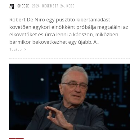
CHEESE
2024. DECEMBER 24. KEDD
Robert De Niro egy pusztító kibertámadást
követően egykori elnökként próbálja megtalálni az
elkövetőket és úrrá lenni a káoszon, miközben
bármikor bekövetkezhet egy újabb. A...
Tovább