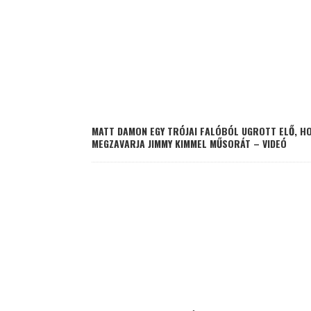
MATT DAMON EGY TRÓJAI FALÓBÓL UGROTT ELŐ, H
MEGZAVARJA JIMMY KIMMEL MŰSORÁT – VIDEÓ