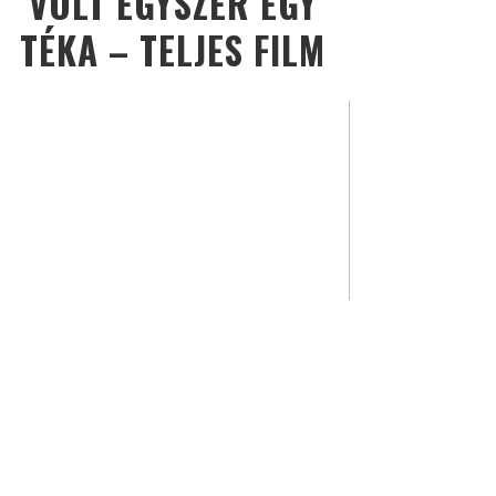
VOLT EGYSZER EGY
TÉKA – TELJES FILM