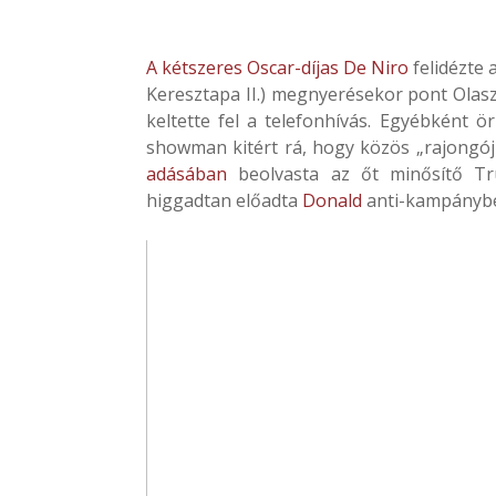
A kétszeres Oscar-díjas De Niro
felidézte 
Keresztapa II.) megnyerésekor pont Olas
keltette fel a telefonhívás. Egyébként 
showman kitért rá, hogy közös „rajongój
adásában
beolvasta az őt minősítő Tr
higgadtan előadta
Donald
anti-kampánybe