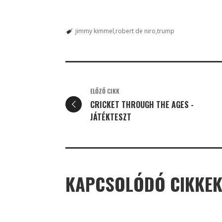
jimmy kimmel
robert de niro
trump
ELŐZŐ CIKK
CRICKET THROUGH THE AGES -
JÁTÉKTESZT
KAPCSOLÓDÓ CIKKE