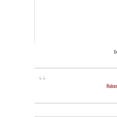
É
Rober