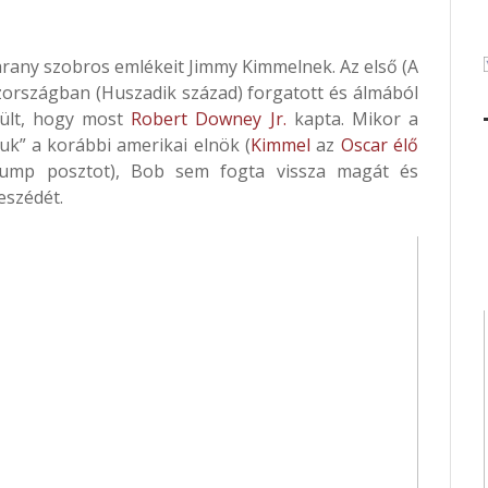
arany szobros emlékeit Jimmy Kimmelnek. Az első (A
zországban (Huszadik század) forgatott és álmából
örült, hogy most
Robert Downey Jr.
kapta. Mikor a
uk” a korábbi amerikai elnök (
Kimmel
az
Oscar élő
ump posztot), Bob sem fogta vissza magát és
szédét.