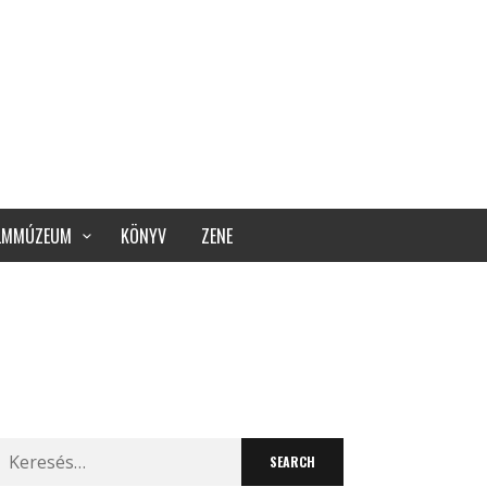
ILMMÚZEUM
KÖNYV
ZENE
Search
for: