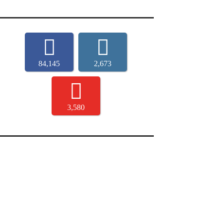
84,145
2,673
3,580