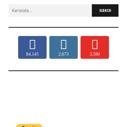
Search
for:
84,145
2,673
3,580