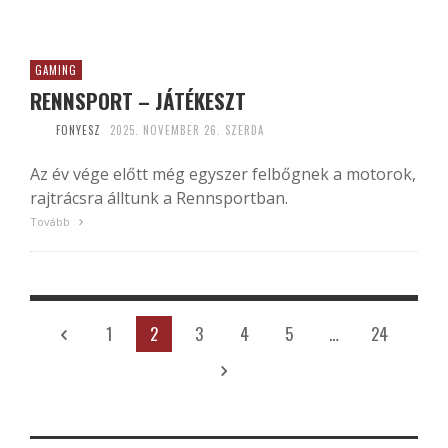
GAMING
RENNSPORT – JÁTÉKESZT
FONYESZ
2025. NOVEMBER 26. SZERDA
Az év vége előtt még egyszer felbőgnek a motorok,
rajtrácsra álltunk a Rennsportban.
Tovább
1
2
3
4
5
…
24