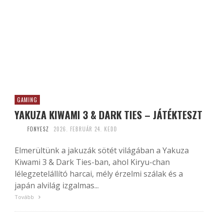
GAMING
YAKUZA KIWAMI 3 & DARK TIES – JÁTÉKTESZT
FONYESZ
2026. FEBRUÁR 24. KEDD
Elmerültünk a jakuzák sötét világában a Yakuza
Kiwami 3 & Dark Ties-ban, ahol Kiryu-chan
lélegzetelállító harcai, mély érzelmi szálak és a
japán alvilág izgalmas...
Tovább