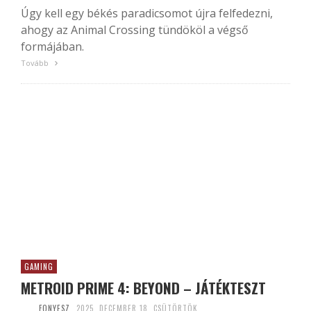
Úgy kell egy békés paradicsomot újra felfedezni,
ahogy az Animal Crossing tündököl a végső
formájában.
Tovább
GAMING
METROID PRIME 4: BEYOND – JÁTÉKTESZT
FONYESZ
2025. DECEMBER 18. CSÜTÖRTÖK