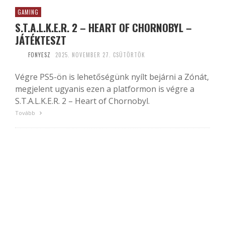
GAMING
S.T.A.L.K.E.R. 2 – HEART OF CHORNOBYL –
JÁTÉKTESZT
FONYESZ
2025. NOVEMBER 27. CSÜTÖRTÖK
Végre PS5-ön is lehetőségünk nyílt bejárni a Zónát,
megjelent ugyanis ezen a platformon is végre a
S.T.A.L.K.E.R. 2 – Heart of Chornobyl.
Tovább