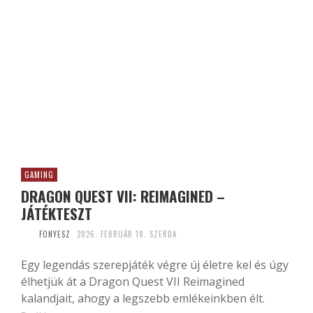
GAMING
DRAGON QUEST VII: REIMAGINED –
JÁTÉKTESZT
FONYESZ
2026. FEBRUÁR 18. SZERDA
Egy legendás szerepjáték végre új életre kel és úgy
élhetjük át a Dragon Quest VII Reimagined
kalandjait, ahogy a legszebb emlékeinkben élt.