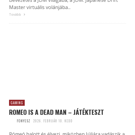
Bevezetés a JDM világába, a JDM: Japanese Drift
Master virtuális volánjába...
Tovább
GAMING
ROMEO IS A DEAD MAN – JÁTÉKTESZT
FONYESZ
2026. FEBRUÁR 10. KEDD
Rómeó halott és élvezi, miközben Júliára vadászik a