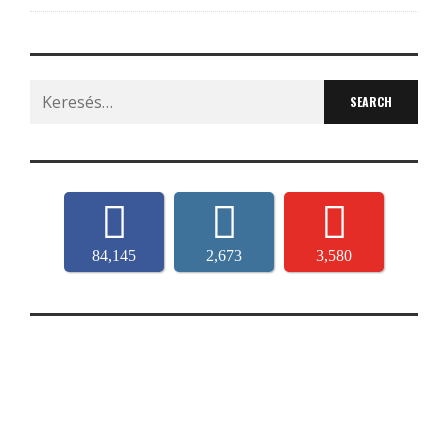
Search
for:
84,145
2,673
3,580