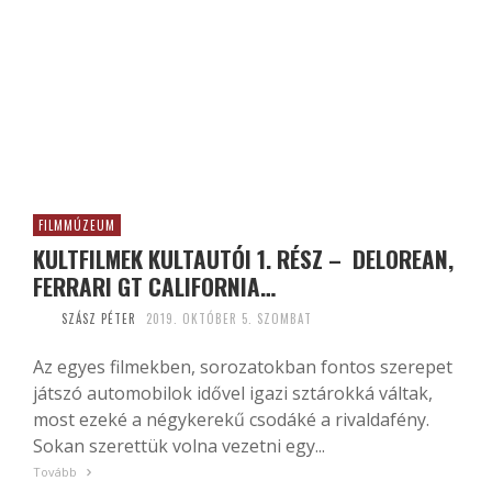
FILMMÚZEUM
KULTFILMEK KULTAUTÓI 1. RÉSZ – DELOREAN,
FERRARI GT CALIFORNIA…
SZÁSZ PÉTER
2019. OKTÓBER 5. SZOMBAT
Az egyes filmekben, sorozatokban fontos szerepet
játszó automobilok idővel igazi sztárokká váltak,
most ezeké a négykerekű csodáké a rivaldafény.
Sokan szerettük volna vezetni egy...
Tovább