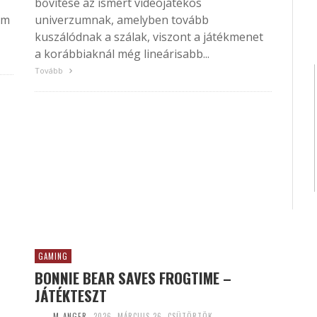
bővítése az ismert videojátékos
Ám
univerzumnak, amelyben tovább
kuszálódnak a szálak, viszont a játékmenet
a korábbiaknál még lineárisabb...
Tovább
GAMING
BONNIE BEAR SAVES FROGTIME –
JÁTÉKTESZT
M_ANGER
2026. MÁRCIUS 26. CSÜTÖRTÖK