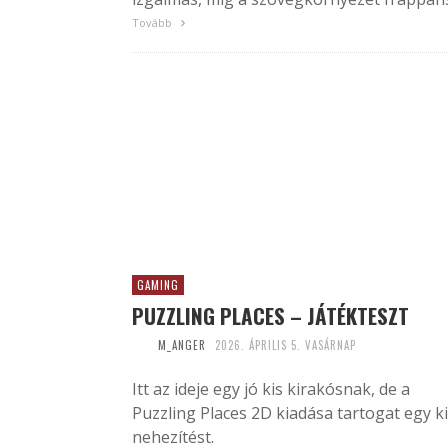
Tovább
GAMING
PUZZLING PLACES – JÁTÉKTESZT
M_ANGER
2026. ÁPRILIS 5. VASÁRNAP
Itt az ideje egy jó kis kirakósnak, de a
Puzzling Places 2D kiadása tartogat egy k
nehezítést.