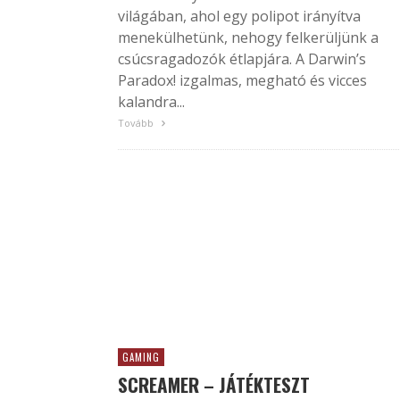
világában, ahol egy polipot irányítva
menekülhetünk, nehogy felkerüljünk a
csúcsragadozók étlapjára. A Darwin’s
Paradox! izgalmas, megható és vicces
kalandra...
Tovább
GAMING
SCREAMER – JÁTÉKTESZT