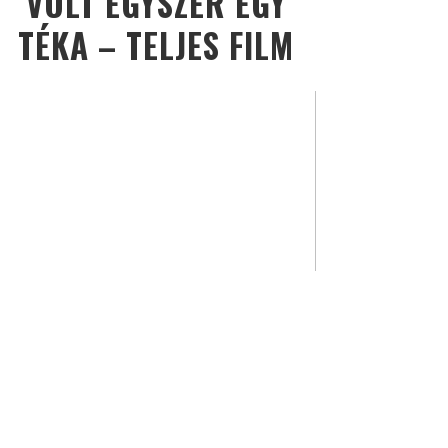
VOLT EGYSZER EGY
TÉKA – TELJES FILM