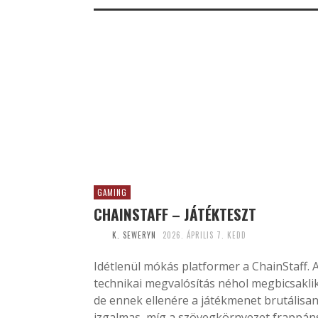
GAMING
CHAINSTAFF – JÁTÉKTESZT
K. SEWERYN
2026. ÁPRILIS 7. KEDD
Idétlenül mókás platformer a ChainStaff. 
technikai megvalósítás néhol megbicsaklik
de ennek ellenére a játékmenet brutálisa
izgalmas, míg a szövegkörnyezet frappán