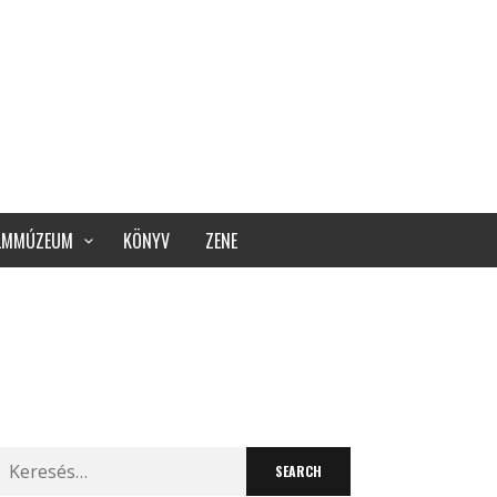
ILMMÚZEUM
KÖNYV
ZENE
Search
for: