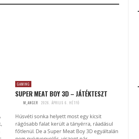
GAMING
SUPER MEAT BOY 3D – JÁTÉKTESZT
M_ANGER
2026. ÁPRILIS 6. HÉTFŐ
A
Húsvéti sonka helyett most egy kicsit
,
rágósabb falat került a tányérra, ráadásul
n
főtlenül. De a Super Meat Boy 3D egyáltalán
s.
nem nyögvenyelős, viszont pár...