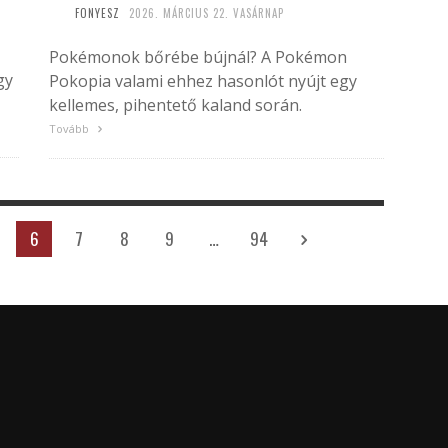
FONYESZ
2026. MÁRCIUS 22. VASÁRNAP
Pokémonok bőrébe bújnál? A Pokémon
gy
Pokopia valami ehhez hasonlót nyújt egy
kellemes, pihentető kaland során.
Tovább
6
7
8
9
…
94