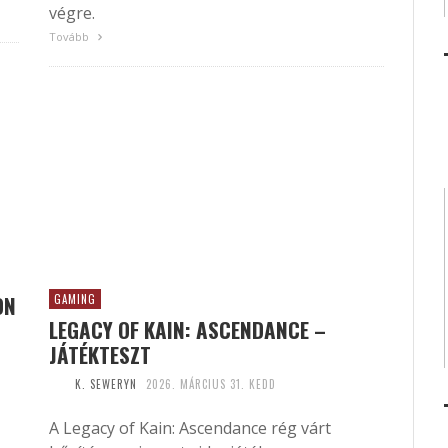
végre.
Tovább
ON
GAMING
LEGACY OF KAIN: ASCENDANCE –
JÁTÉKTESZT
K. SEWERYN
2026. MÁRCIUS 31. KEDD
A Legacy of Kain: Ascendance rég várt