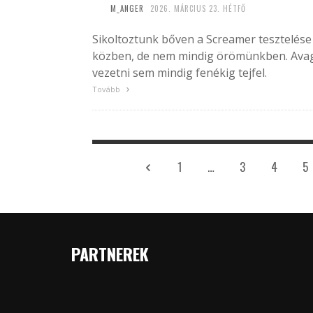
M_ANGER
2026. MÁRCIUS 23. HÉTFŐ
Sikoltoztunk bőven a Screamer tesztelése
közben, de nem mindig örömünkben. Ava
vezetni sem mindig fenékig tejfel.
Tovább
1
…
3
4
5
PARTNEREK