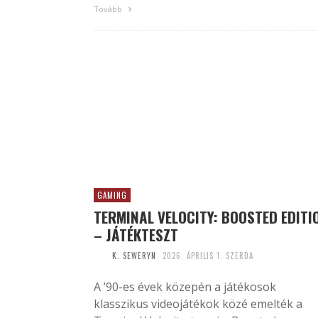
Tovább
GAMING
TERMINAL VELOCITY: BOOSTED EDITI
– JÁTÉKTESZT
K. SEWERYN
2026. ÁPRILIS 1. SZERDA
A ’90-es évek közepén a játékosok
klasszikus videojátékok közé emelték a