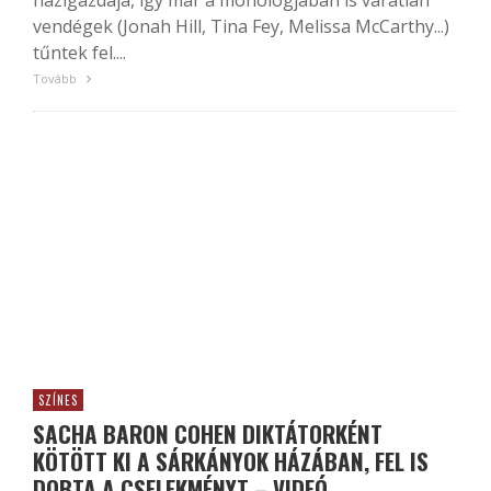
házigazdája, így már a monológjában is váratlan
vendégek (Jonah Hill, Tina Fey, Melissa McCarthy...)
tűntek fel....
Tovább
SZÍNES
SACHA BARON COHEN DIKTÁTORKÉNT
KÖTÖTT KI A SÁRKÁNYOK HÁZÁBAN, FEL IS
DOBTA A CSELEKMÉNYT – VIDEÓ