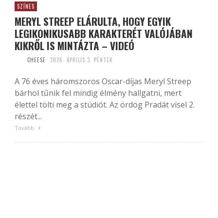
SZÍNES
MERYL STREEP ELÁRULTA, HOGY EGYIK
LEGIKONIKUSABB KARAKTERÉT VALÓJÁBAN
KIKRŐL IS MINTÁZTA – VIDEÓ
CHEESE
2026. ÁPRILIS 3. PÉNTEK
A 76 éves háromszoros Oscar-díjas Meryl Streep
bárhol tűnik fel mindig élmény hallgatni, mert
élettel tölti meg a stúdiót. Az ördög Pradát visel 2.
részét...
Tovább