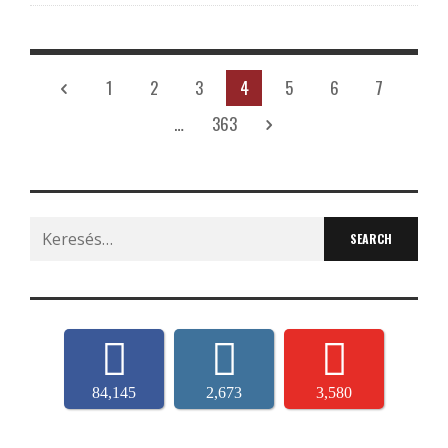
1
2
3
4
5
6
7
…
363
Search
for:
84,145
2,673
3,580