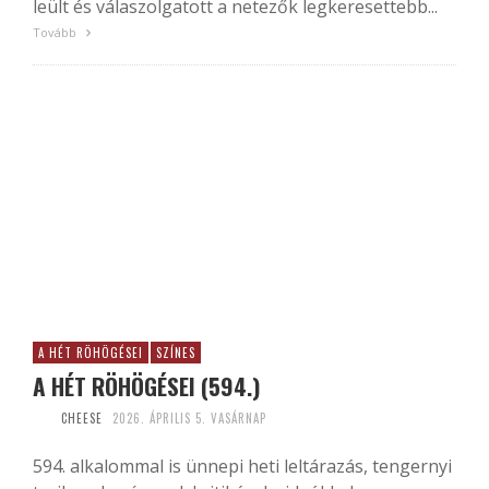
leült és válaszolgatott a netezők legkeresettebb...
Tovább
A HÉT RÖHÖGÉSEI
SZÍNES
A HÉT RÖHÖGÉSEI (594.)
CHEESE
2026. ÁPRILIS 5. VASÁRNAP
594. alkalommal is ünnepi heti leltárazás, tengernyi