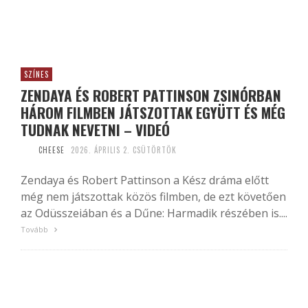
SZÍNES
ZENDAYA ÉS ROBERT PATTINSON ZSINÓRBAN
HÁROM FILMBEN JÁTSZOTTAK EGYÜTT ÉS MÉG
TUDNAK NEVETNI – VIDEÓ
CHEESE
2026. ÁPRILIS 2. CSÜTÖRTÖK
Zendaya és Robert Pattinson a Kész dráma előtt
még nem játszottak közös filmben, de ezt követően
az Odüsszeiában és a Dűne: Harmadik részében is....
Tovább