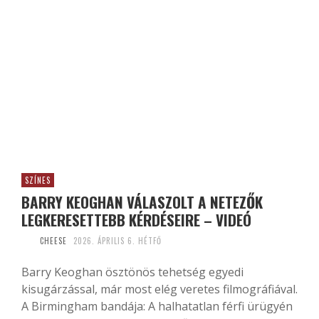
SZÍNES
BARRY KEOGHAN VÁLASZOLT A NETEZŐK
LEGKERESETTEBB KÉRDÉSEIRE – VIDEÓ
CHEESE
2026. ÁPRILIS 6. HÉTFŐ
Barry Keoghan ösztönös tehetség egyedi
kisugárzással, már most elég veretes filmográfiával.
A Birmingham bandája: A halhatatlan férfi ürügyén