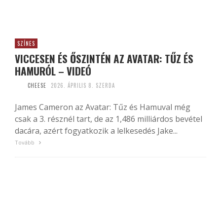
SZÍNES
VICCESEN ÉS ŐSZINTÉN AZ AVATAR: TŰZ ÉS
HAMURÓL – VIDEÓ
CHEESE
2026. ÁPRILIS 8. SZERDA
James Cameron az Avatar: Tűz és Hamuval még
csak a 3. résznél tart, de az 1,486 milliárdos bevétel
dacára, azért fogyatkozik a lelkesedés Jake...
Tovább