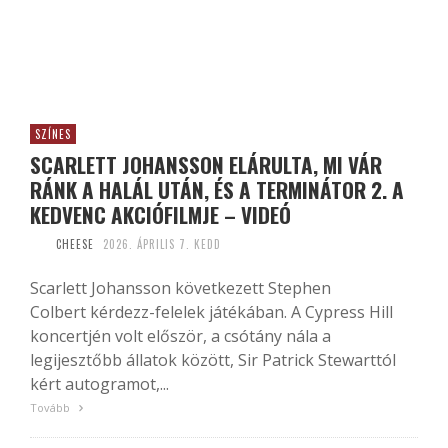
SZÍNES
SCARLETT JOHANSSON ELÁRULTA, MI VÁR
RÁNK A HALÁL UTÁN, ÉS A TERMINÁTOR 2. A
KEDVENC AKCIÓFILMJE – VIDEÓ
CHEESE
2026. ÁPRILIS 7. KEDD
Scarlett Johansson következett Stephen
Colbert kérdezz-felelek játékában. A Cypress Hill
koncertjén volt először, a csótány nála a
legijesztőbb állatok között, Sir Patrick Stewarttól
kért autogramot,...
Tovább