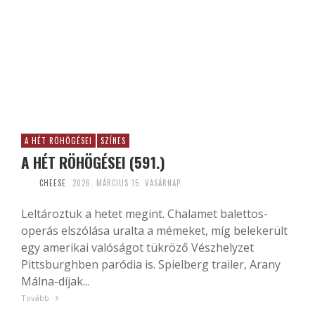
A HÉT RÖHÖGÉSEI
SZÍNES
A HÉT RÖHÖGÉSEI (591.)
CHEESE
2026. MÁRCIUS 15. VASÁRNAP
Leltároztuk a hetet megint. Chalamet balettos-
operás elszólása uralta a mémeket, míg belekerült
egy amerikai valóságot tükröző Vészhelyzet
Pittsburghben paródia is. Spielberg trailer, Arany
Málna-díjak...
Tovább