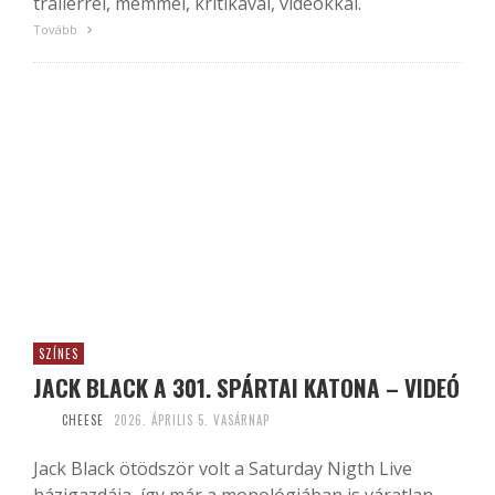
trailerrel, mémmel, kritikával, videókkal.
Tovább
SZÍNES
JACK BLACK A 301. SPÁRTAI KATONA – VIDEÓ
CHEESE
2026. ÁPRILIS 5. VASÁRNAP
Jack Black ötödször volt a Saturday Nigth Live