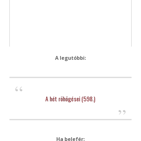
A legutóbbi:
A hét röhögései (598.)
Ha belefér: