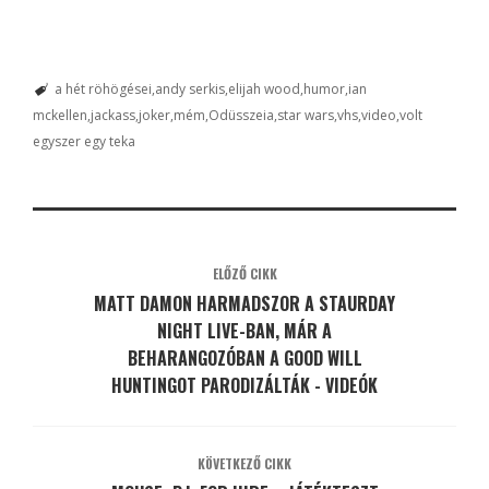
a hét röhögései
andy serkis
elijah wood
humor
ian
mckellen
jackass
joker
mém
Odüsszeia
star wars
vhs
video
volt
egyszer egy teka
ELŐZŐ CIKK
MATT DAMON HARMADSZOR A STAURDAY
NIGHT LIVE-BAN, MÁR A
BEHARANGOZÓBAN A GOOD WILL
HUNTINGOT PARODIZÁLTÁK - VIDEÓK
KÖVETKEZŐ CIKK