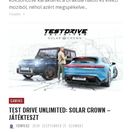
kölcsönözve karakterét a Drakula halott és élvezi
moziból, néhol azért megspékelve...
Tovább
GAMING
TEST DRIVE UNLIMITED: SOLAR CROWN –
JÁTÉKTESZT
FONYESZ
2024. SZEPTEMBER 21. SZOMBAT