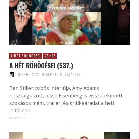
A HÉT RÖHÖGÉSEI
SZÍNES
A HÉT RÖHÖGÉSEI (537.)
CHEESE
2024. DECEMBER 8. VASÁRNAP
Ben Stiller csípős interjúja, Amy Adams
nosztalgiázott, Jesse Eisenberg is visszatekintett,
szokásos mém, trailer, és kritikaáradat a heti
leltárban.
Tovább