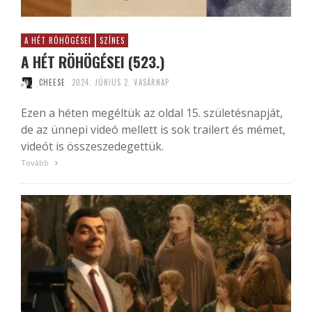
A HÉT RÖHÖGÉSEI
SZÍNES
A HÉT RÖHÖGÉSEI (523.)
CHEESE
2024. JÚNIUS 2. VASÁRNAP
Ezen a héten megéltük az oldal 15. születésnapját,
de az ünnepi videó mellett is sok trailert és mémet,
videót is összeszedegettük.
Tovább