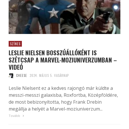
SZÍNES
LESLIE NIELSEN BOSSZÚÁLLÓKÉNT IS
SZÉTCSAP A MARVEL-MOZIUNIVERZUMBAN –
VIDEÓ
CHEESE
2024. MÁJUS 5. VASÁRNAP
Leslie Nielsent ez a kedves rajongó már küldte a
messzi-messzi galaxisba, Roxfortba, Középföldére,
de most bebizonyította, hogy Frank Drebin
megállja a helyét a Marvel-moziuniverzum...
Tovább