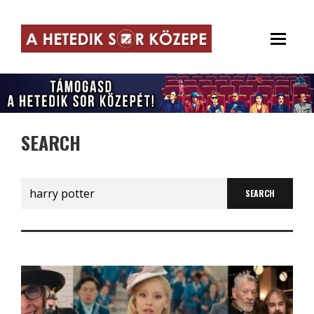
SEARCH
Search
for: