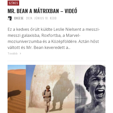
SZÍNES
MR. BEAN A MÁTRIXBAN – VIDEÓ
CHEESE
2024. JÚNIUS 18. KEDD
Ez a kedves őrült küldte Leslie Nielsent a messzi-
messzi galaxisba, Roxfortba, a Marvel-
moziuniverzumba és a Középföldére. Aztán hőst
váltott és Mr. Bean keveredett a...
Tovább