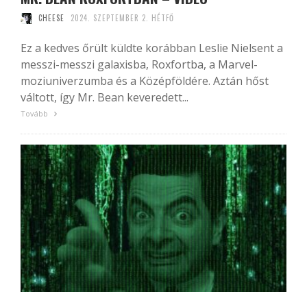
CHEESE
2024. SZEPTEMBER 2. HÉTFŐ
Ez a kedves őrült küldte korábban Leslie Nielsent a
messzi-messzi galaxisba, Roxfortba, a Marvel-
moziuniverzumba és a Középföldére. Aztán hőst
váltott, így Mr. Bean keveredett...
Tovább