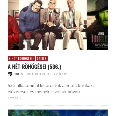
A HÉT RÖHÖGÉSEI
SZÍNES
A HÉT RÖHÖGÉSEI (536.)
CHEESE
2024. DECEMBER 1. VASÁRNAP
536. alkalommal leltároztuk a hetet, kritikák,
előzetesek és mémek is voltak bőven.
Tovább