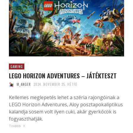
GAMING
LEGO HORIZON ADVENTURES – JÁTÉKTESZT
M_ANGER
2024. NOVEMBER 25. HÉTFŐ
Kellemes meglepetés lehet a széria rajongóinak a
LEGO Horizon Adventures, Aloy posztapokaliptikus
kalandja sosem volt ilyen cuki, akár gyerkőcök is
fogyaszthatják.
Tovább