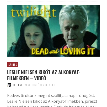
SZÍNES
LESLIE NIELSEN KIKÖT AZ ALKONYAT-
FILMEKBEN – VIDEÓ
CHEESE
2024. OKTÓBER 8. KEDD
Kedves őrültünk megint szállítja a napi röhögést.
Leslie Nielsen kiköt az Alkonyat-filmekben, jórészt