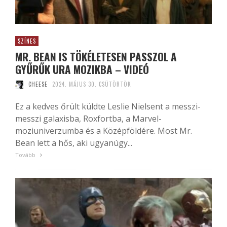
SZÍNES
MR. BEAN IS TÖKÉLETESEN PASSZOL A
GYŰRŰK URA MOZIKBA – VIDEÓ
CHEESE
2024. MÁJUS 30. CSÜTÖRTÖK
Ez a kedves őrült küldte Leslie Nielsent a messzi-
messzi galaxisba, Roxfortba, a Marvel-
moziuniverzumba és a Középföldére. Most Mr.
Bean lett a hős, aki ugyanúgy...
Tovább