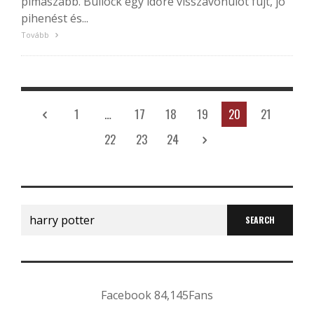
pimaszabb. Bullock egy időre visszavonulót fújt, jó
pihenést és...
Tovább
1
…
17
18
19
20
21
22
23
24
Search
for:
Facebook
84,145
Fans