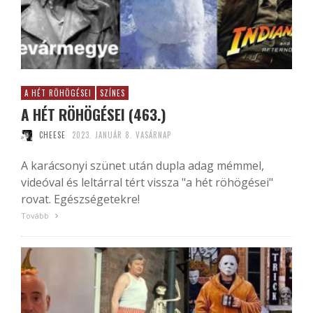
A HÉT RÖHÖGÉSEI
SZÍNES
A HÉT RÖHÖGÉSEI (463.)
CHEESE
2023. JANUÁR 8. VASÁRNAP
A karácsonyi szünet után dupla adag mémmel,
videóval és leltárral tért vissza "a hét röhögései"
rovat. Egészségetekre!
Tovább