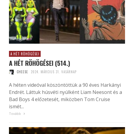
A HÉT RÖHÖGÉSEI
A HÉT RÖHÖGÉSEI (514.)
CHEESE
2024. MÁRCIUS 31. VASÁRNAP
A héten videóval köszöntöttük a 90 éves Harkányi
Endrét. Láttuk húsvéti nyúlként Liam Neesont és a
Bad Boys 4 előzetesét, miközben Tom Cruise
ismét...
Tovább