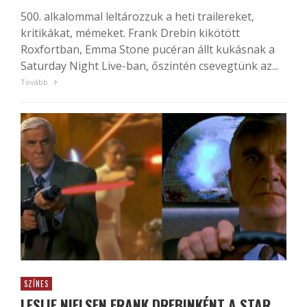
500. alkalommal leltározzuk a heti trailereket,
kritikákat, mémeket. Frank Drebin kikötött
Roxfortban, Emma Stone pucéran állt kukásnak a
Saturday Night Live-ban, őszintén csevegtünk az...
Tovább
SZÍNES
LESLIE NIELSEN FRANK DREBINKÉNT A STAR