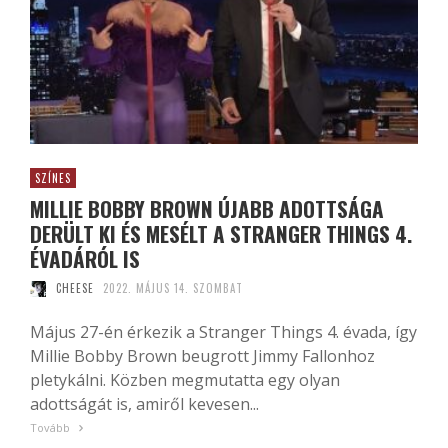
SZÍNES
MILLIE BOBBY BROWN ÚJABB ADOTTSÁGA
DERÜLT KI ÉS MESÉLT A STRANGER THINGS 4.
ÉVADÁRÓL IS
CHEESE
2022. MÁJUS 14. SZOMBAT
Május 27-én érkezik a Stranger Things 4. évada, így
Millie Bobby Brown beugrott Jimmy Fallonhoz
pletykálni. Közben megmutatta egy olyan
adottságát is, amiről kevesen...
Tovább