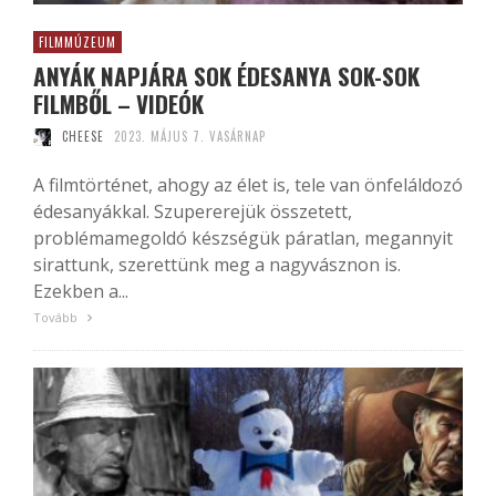
FILMMÚZEUM
ANYÁK NAPJÁRA SOK ÉDESANYA SOK-SOK
FILMBŐL – VIDEÓK
CHEESE
2023. MÁJUS 7. VASÁRNAP
A filmtörténet, ahogy az élet is, tele van önfeláldozó
édesanyákkal. Szupererejük összetett,
problémamegoldó készségük páratlan, megannyit
sirattunk, szerettünk meg a nagyvásznon is.
Ezekben a...
Tovább