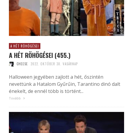
A HÉT RÖHÖGÉSEI
A HÉT RÖHÖGÉSEI (455.)
CHEESE
2022. OKTÓBER 30. VASÁRNAP
Halloween jegyében zajlott a hét, őszintén
nevettünk a Hatalom Gyűrűin, Tarantino dinó dalt
énekelt, de ennél több is történt...
Tovább