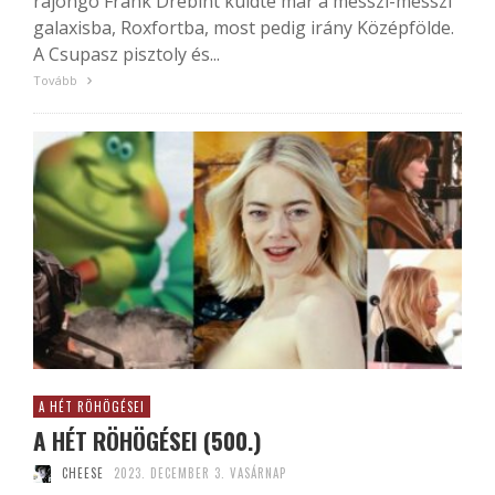
rajongó Frank Drebint küldte már a messzi-messzi
galaxisba, Roxfortba, most pedig irány Középfölde.
A Csupasz pisztoly és...
Tovább
A HÉT RÖHÖGÉSEI
A HÉT RÖHÖGÉSEI (500.)
CHEESE
2023. DECEMBER 3. VASÁRNAP