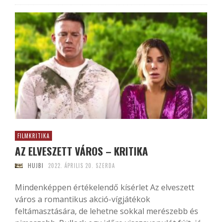
FILMKRITIKA
AZ ELVESZETT VÁROS – KRITIKA
HUJBI
2022. ÁPRILIS 20. SZERDA
Mindenképpen értékelendő kísérlet Az elveszett
város a romantikus akció-vígjátékok
feltámasztására, de lehetne sokkal merészebb és