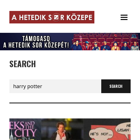
SEARCH
Search
for: