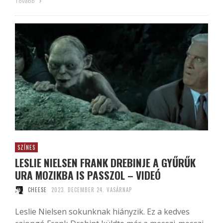
Tovább
SZÍNES
LESLIE NIELSEN FRANK DREBINJE A GYŰRŰK
URA MOZIKBA IS PASSZOL – VIDEÓ
CHEESE
2023. DECEMBER 24. VASÁRNAP
Leslie Nielsen sokunknak hiányzik. Ez a kedves