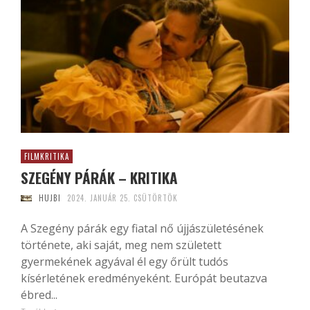
FILMKRITIKA
SZEGÉNY PÁRÁK – KRITIKA
HUJBI
2024. JANUÁR 25. CSÜTÖRTÖK
A Szegény párák egy fiatal nő újjászületésének
története, aki saját, meg nem született
gyermekének agyával él egy őrült tudós
kísérletének eredményeként. Európát beutazva
ébred...