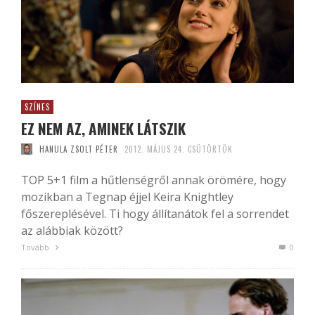
SZÍNES
EZ NEM AZ, AMINEK LÁTSZIK
HANULA ZSOLT PÉTER
2012. MÁJUS 24. CSÜTÖRTÖK
TOP 5+1 film a hűtlenségről annak örömére, hogy
mozikban a Tegnap éjjel Keira Knightley
főszereplésével. Ti hogy állítanátok fel a sorrendet
az alábbiak között?
Tovább
0