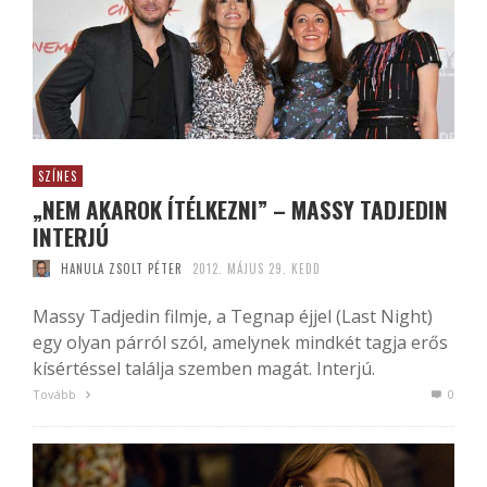
SZÍNES
„NEM AKAROK ÍTÉLKEZNI” – MASSY TADJEDIN
INTERJÚ
HANULA ZSOLT PÉTER
2012. MÁJUS 29. KEDD
Massy Tadjedin filmje, a Tegnap éjjel (Last Night)
egy olyan párról szól, amelynek mindkét tagja erős
kísértéssel találja szemben magát. Interjú.
Tovább
0