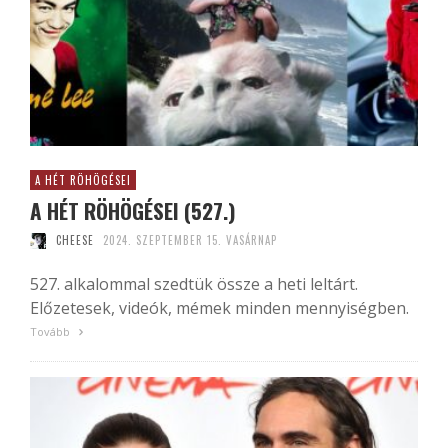
A HÉT RÖHÖGÉSEI
A HÉT RÖHÖGÉSEI (527.)
CHEESE
2024. SZEPTEMBER 15. VASÁRNAP
527. alkalommal szedtük össze a heti leltárt.
Előzetesek, videók, mémek minden mennyiségben.
Tovább