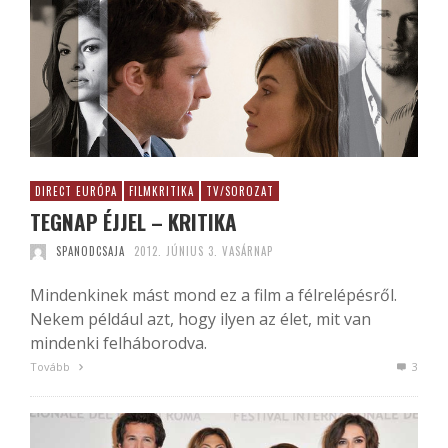
DIRECT EURÓPA
FILMKRITIKA
TV/SOROZAT
TEGNAP ÉJJEL – KRITIKA
SPANODCSAJA
2012. JÚNIUS 3. VASÁRNAP
Mindenkinek mást mond ez a film a félrelépésről.
Nekem például azt, hogy ilyen az élet, mit van
mindenki felháborodva.
Tovább
3