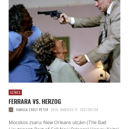
SZÍNES
FERRARA VS. HERZOG
HANULA ZSOLT PÉTER
2010. MÁRCIUS 11. CSÜTÖRTÖK
Mocskos zsaru: New Orleans utcáin (The Bad