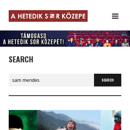
SEARCH
Search
for: