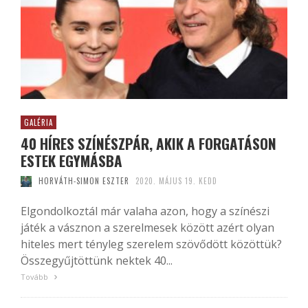
GALÉRIA
40 HÍRES SZÍNÉSZPÁR, AKIK A FORGATÁSON
ESTEK EGYMÁSBA
HORVÁTH-SIMON ESZTER
2020. MÁJUS 19. KEDD
Elgondolkoztál már valaha azon, hogy a színészi
játék a vásznon a szerelmesek között azért olyan
hiteles mert tényleg szerelem szövődött közöttük?
Összegyűjtöttünk nektek 40...
Tovább