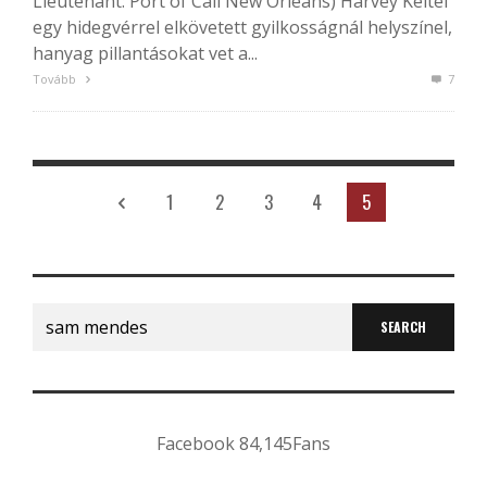
Lieutenant: Port of Call New Orleans) Harvey Keitel
egy hidegvérrel elkövetett gyilkosságnál helyszínel,
hanyag pillantásokat vet a...
Tovább
7
1
2
3
4
5
Search
for:
Facebook
84,145
Fans