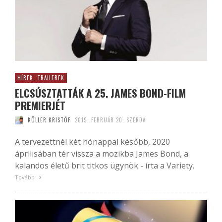
HÍREK, TRAILEREK
ELCSÚSZTATTÁK A 25. JAMES BOND-FILM
PREMIERJÉT
KÖLLER KRISTÓF
2019. FEBRUÁR 20. SZERDA
A tervezettnél két hónappal később, 2020
áprilisában tér vissza a mozikba James Bond, a
kalandos életű brit titkos ügynök - írta a Variety.
Tovább