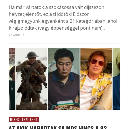
Ha már vártátok a szokásossá vált díjszezon
helyzetjelentőt, ez a ti időtök! Először
végigmegyünk egyenként a 21 kategóriában, ahol
kirajzolódtak (vagy éppenséggel pont nem)...
Tovább
HÍREK, TRAILEREK
AZ AKIK MARADTAK SAJNOS NINCS A 92.