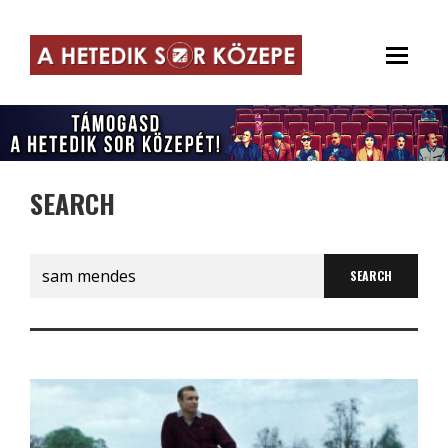
SEARCH
Search
for: