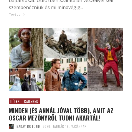
bajtársukat. Útközben számtalan veszéllyel kell
szembenézniük és mi mindvégig...
Tovább
HÍREK, TRAILEREK
MINDEN (ÉS ANNÁL JÓVAL TÖBB), AMIT AZ
OSCAR MEZŐNYRŐL TUDNI AKARTÁL!
BAKAY BOTOND
2020. JANUÁR 19. VASÁRNAP