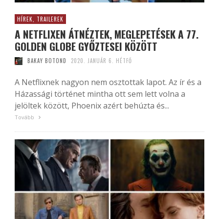
HÍREK, TRAILEREK
A NETFLIXEN ÁTNÉZTEK, MEGLEPETÉSEK A 77.
GOLDEN GLOBE GYŐZTESEI KÖZÖTT
BAKAY BOTOND
2020. JANUÁR 6. HÉTFŐ
A Netflixnek nagyon nem osztottak lapot. Az ír és a
Házassági történet mintha ott sem lett volna a
jelöltek között, Phoenix azért behúzta és...
Tovább