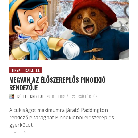
HÍREK, TRAILEREK
MEGVAN AZ ÉLŐSZEREPLŐS PINOKKIÓ
RENDEZŐJE
KÖLLER KRISTÓF
2018. FEBRUÁR 22. CSÜTÖRTÖK
A cukiságot maximumra járató Paddington
rendezője faraghat Pinnokióból élőszereplős
gyerkőcöt.
Tovább