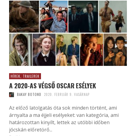
HÍREK, TRAILEREK
A 2020-AS VÉGSŐ OSCAR ESÉLYEK
BAKAY BOTOND
2020. FEBRUÁR 9. VASÁRNAP
Az előző latolgatás óta sok minden történt, ami
árnyalta a ma éjjeli esélyeket: van kategória, ami
határozottan kinyílt, lettek az utóbbi időben
jócskán előretörő...