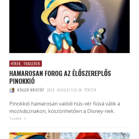
HÍREK, TRAILEREK
HAMAROSAN FOROG AZ ÉLŐSZEREPLŐS
PINOKKIÓ
KÖLLER KRISTÓF
2018. AUGUSZTUS 24. PÉNTEK
Pinokkió hamarosan valódi hús-vér fiúvá válik a
mozivásznakon, köszönhetően a Disney-nek.
Tovább