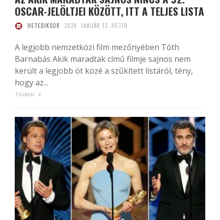
OSCAR-JELÖLTJEI KÖZÖTT, ITT A TELJES LISTA
HETEDIKSOR
2020. JANUÁR 13. HÉTFŐ
A legjobb nemzetközi film mezőnyében Tóth
Barnabás Akik maradtak című filmje sajnos nem
került a legjobb öt közé a szűkített listáról, tény,
hogy az...
Tovább