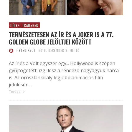
HÍREK, TRAILEREK
TERMÉSZETESEN AZ ÍR ÉS A JOKER IS A 77.
GOLDEN GLOBE JELÖLTJEI KÖZÖTT
HETEDIKSOR
2019. DECEMBER 9. HÉTFŐ
Az ír és a Volt egyszer egy... Hollywood is szépen
gyűjtögetett, izgi lesz a rendező nagyágyúk harca
is. Az oroszlánkirály legjobb animációs film
jelölésén...
Tovább