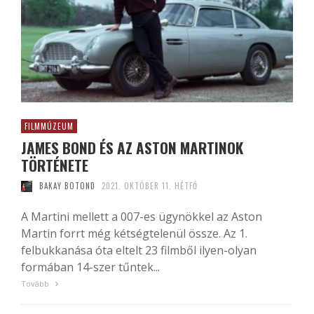
FILMMÚZEUM
JAMES BOND ÉS AZ ASTON MARTINOK
TÖRTÉNETE
BAKAY BOTOND
2021. OKTÓBER 11. HÉTFŐ
A Martini mellett a 007-es ügynökkel az Aston
Martin forrt még kétségtelenül össze. Az 1.
felbukkanása óta eltelt 23 filmből ilyen-olyan
formában 14-szer tűntek...
Tovább