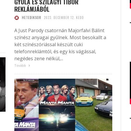
GYULA ÉS SZILÁGYI TIBOR
REKLÁMJÁBÓL
HETEDIKSOR
2023. DECEMBER 12. KEDD
A Just Parody csatornán Majorfalvi Bálint
színész anyagai gyűlnek. Most besokallt a
két színészóriással készült cuki
telefonreklámtól, és egy kis vágással,
negédes zene nélkül,...
Tovább