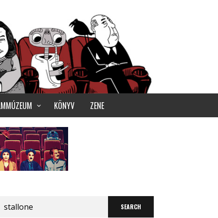
ILMMÚZEUM
KÖNYV
ZENE
Search
for: