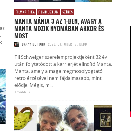
FILMKRITIKA
FILMMÚZEUM
SZÍNES
MANTA MÁNIA 3 AZ 1-BEN, AVAGY A
MANTA MOZIK NYOMÁBAN AKKOR ÉS
 az
MOST
,
k
BAKAY BOTOND
2023. OKTÓBER 17. KEDD
Til Schweiger szerelemprojektjeként 32 év
után folytatódott a karrierjét elindító Manta,
Manta, amely a maga megmosolyogtató
retro érzésével nem fájdalmasabb, mint
elődje. Mégis, mi...
Tovább