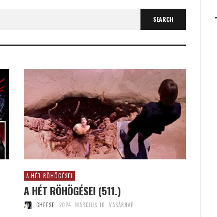
A HÉT RÖHÖGÉSEI
A HÉT RÖHÖGÉSEI (511.)
CHEESE
2024. MÁRCIUS 10. VASÁRNAP