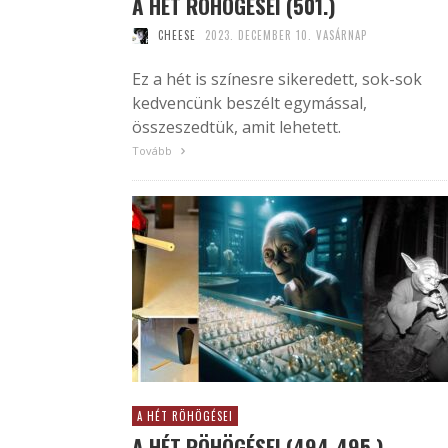
A HÉT RÖHÖGÉSEI (501.)
CHEESE
2023. DECEMBER 10. VASÁRNAP
Ez a hét is színesre sikeredett, sok-sok
kedvencünk beszélt egymással,
összeszedtük, amit lehetett.
Tovább
A HÉT RÖHÖGÉSEI
A HÉT RÖHÖGÉSEI (494-495.)