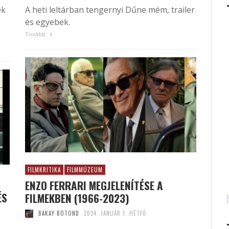
ék
A heti leltárban tengernyi Dűne mém, trailer
és egyebek.
Tovább
FILMKRITIKA
FILMMÚZEUM
ENZO FERRARI MEGJELENÍTÉSE A
ÉS
FILMEKBEN (1966-2023)
BAKAY BOTOND
2024. JANUÁR 1. HÉTFŐ