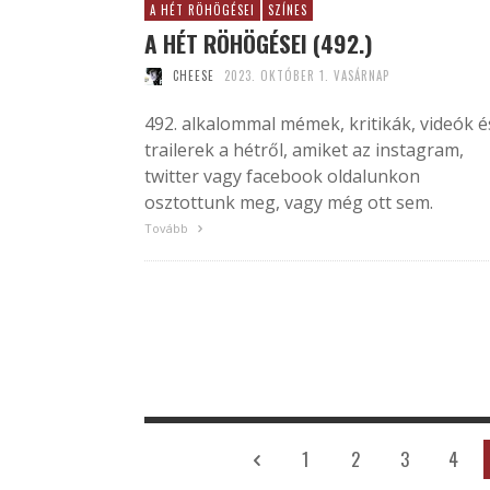
A HÉT RÖHÖGÉSEI
SZÍNES
A HÉT RÖHÖGÉSEI (492.)
CHEESE
2023. OKTÓBER 1. VASÁRNAP
492. alkalommal mémek, kritikák, videók é
trailerek a hétről, amiket az instagram,
twitter vagy facebook oldalunkon
osztottunk meg, vagy még ott sem.
Tovább
1
2
3
4