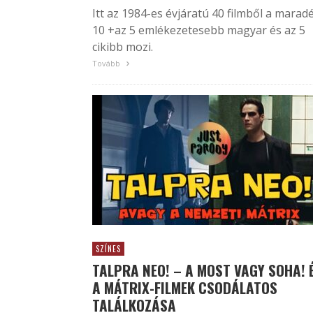
Itt az 1984-es évjáratú 40 filmből a marad
10 +az 5 emlékezetesebb magyar és az 5
cikibb mozi.
Tovább
SZÍNES
TALPRA NEO! – A MOST VAGY SOHA! 
A MÁTRIX-FILMEK CSODÁLATOS
TALÁLKOZÁSA