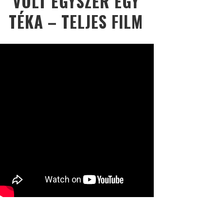
VOLT EGYSZER EGY
TÉKA – TELJES FILM