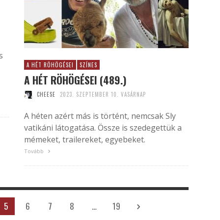
s
A HÉT RÖHÖGÉSEI
SZÍNES
A HÉT RÖHÖGÉSEI (489.)
CHEESE
2023. SZEPTEMBER 10. VASÁRNAP
A héten azért más is történt, nemcsak Sly
vatikáni látogatása. Össze is szedegettük a
mémeket, trailereket, egyebeket.
Tovább
5
6
7
8
…
19