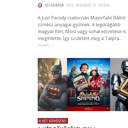
HETEDIKSOR
2023. DECEMBER 27. SZERDA
A Just Parody csatornán Majorfalvi Bálint
színész anyagai gyűlnek. A legdrágább
magyar film, Most vagy soha! előzetese is
megihlette. Így született meg a Talpra...
Tovább
A HÉT RÖHÖGÉSEI