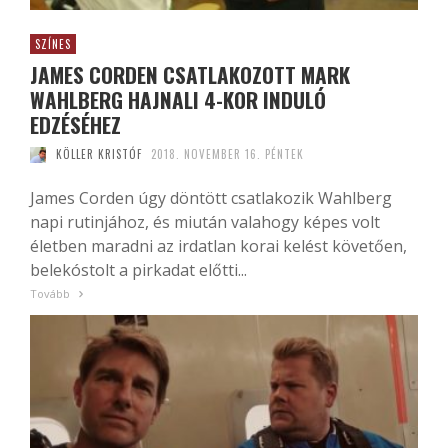
SZÍNES
JAMES CORDEN CSATLAKOZOTT MARK
WAHLBERG HAJNALI 4-KOR INDULÓ
EDZÉSÉHEZ
KÖLLER KRISTÓF
2018. NOVEMBER 16. PÉNTEK
James Corden úgy döntött csatlakozik Wahlberg
napi rutinjához, és miután valahogy képes volt
életben maradni az irdatlan korai kelést követően,
belekóstolt a pirkadat előtti...
Tovább