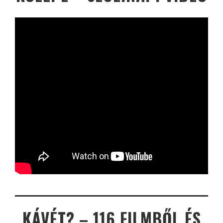
KÁVÉT? – 116 FILMBŐL ÉS