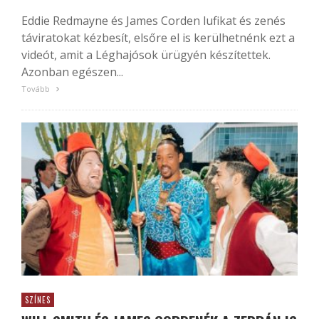
Eddie Redmayne és James Corden lufikat és zenés
táviratokat kézbesít, elsőre el is kerülhetnénk ezt a
videót, amit a Léghajósok ürügyén készítettek.
Azonban egészen...
Tovább
SZÍNES