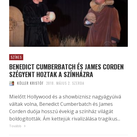
SZÍNES
BENEDICT CUMBERBATCH ÉS JAMES CORDEN
SZÉGYENT HOZTAK A SZÍNHÁZRA
KÖLLER KRISTÓF
2018. MÁJUS 2. SZERDA
Mielőtt Hollywood és a showbiznisz nagyágyúivá
váltak volna, Benedict Cumberbatch és James
Corden duója hosszú évekig a színház világát
boldogították. Ám kettejük rivalizálása tragikus...
Tovább