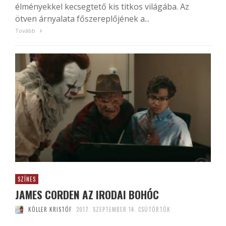
élményekkel kecsegtető kis titkos világába. Az
ötven árnyalata főszereplőjének a...
Tovább
SZÍNES
JAMES CORDEN AZ IRODAI BOHÓC
KÖLLER KRISTÓF
2017. SZEPTEMBER 14. CSÜTÖRTÖK