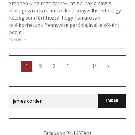
Stephen King regényének, az AZ-nak a mozis
feldolgozása hatalmas sikert könyvelhetett el, így
kétség sem fért hozzá, hogy hamarosan
találkozhatunk Pennywise paródiájával, elsőként
pedig...
Tovább
1
2
3
4
…
14
Search
for:
Facebook
84,145
Fans