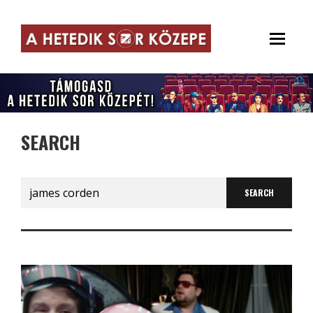
SEARCH
Search
for: