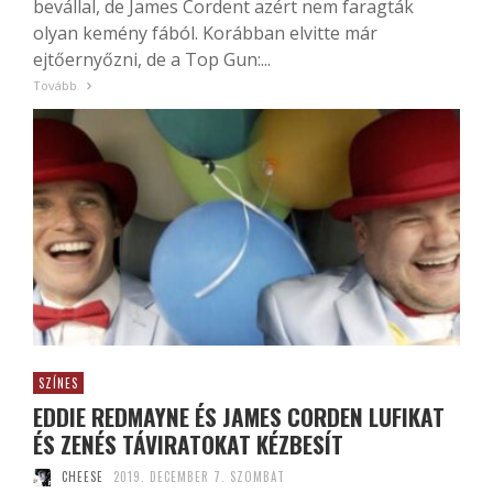
bevállal, de James Cordent azért nem faragták
olyan kemény fából. Korábban elvitte már
ejtőernyőzni, de a Top Gun:...
Tovább
SZÍNES
EDDIE REDMAYNE ÉS JAMES CORDEN LUFIKAT
ÉS ZENÉS TÁVIRATOKAT KÉZBESÍT
CHEESE
2019. DECEMBER 7. SZOMBAT