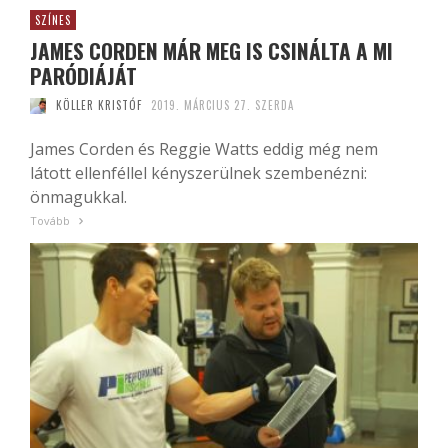
SZÍNES
JAMES CORDEN MÁR MEG IS CSINÁLTA A MI
PARÓDIÁJÁT
KÖLLER KRISTÓF
2019. MÁRCIUS 27. SZERDA
James Corden és Reggie Watts eddig még nem
látott ellenféllel kényszerülnek szembenézni:
önmagukkal.
Tovább