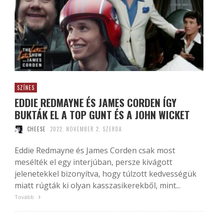
SZÍNES
EDDIE REDMAYNE ÉS JAMES CORDEN ÍGY
BUKTÁK EL A TOP GUNT ÉS A JOHN WICKET
CHEESE
2022. NOVEMBER 2. SZERDA
Eddie Redmayne és James Corden csak most
mesélték el egy interjúban, persze kivágott
jelenetekkel bizonyítva, hogy túlzott kedvességük
miatt rúgták ki olyan kasszasikerekből, mint...
Tovább