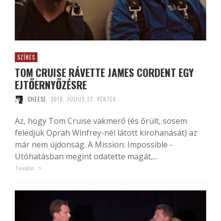
SZÍNES
TOM CRUISE RÁVETTE JAMES CORDENT EGY
EJTŐERNYŐZÉSRE
CHEESE
2018. JÚLIUS 27. PÉNTEK
Az, hogy Tom Cruise vakmerő (és őrült, sosem
feledjük Oprah Winfrey-nél látott kirohanását) az
már nem újdonság. A Mission: Impossible -
Utóhatásban megint odatette magát,...
Tovább