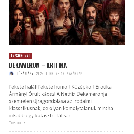
TV/SOROZAT
DEKAMERON – KRITIKA
TÉKÁSLÁNY
2025. FEBRUÁR 16. VASÁRNAP
Fekete halál! Fekete humor! Középkor! Erotika!
Ármány! Őrült káosz! A Netflix Dekameronja
szemtelen újragondolása az irodalmi
klasszikusnak, de olyan komolytalanul, mintha
inkább egy katasztrofálisan...
Tovább