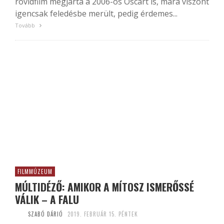
rövidfilm megjárta a 2006-os Oscart is, mára viszont
igencsak feledésbe merült, pedig érdemes...
Tovább
FILMMÚZEUM
MÚLTIDÉZŐ: AMIKOR A MÍTOSZ ISMERŐSSÉ
VÁLIK – A FALU
SZABÓ DÁRIÓ
2019. FEBRUÁR 15. PÉNTEK