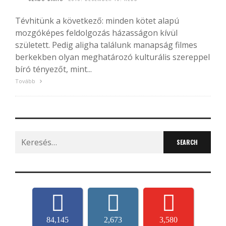
Tévhitünk a következő: minden kötet alapú
mozgóképes feldolgozás házasságon kívül
született. Pedig aligha találunk manapság filmes
berkekben olyan meghatározó kulturális szereppel
bíró tényezőt, mint...
Tovább
Search
for:
84,145
2,673
3,580