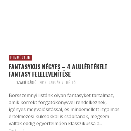
FILMMÚZEUM
FANTASYKUS NÉGYES – 4 ALULÉRTÉKELT
FANTASY FELELEVENÍTÉSE
SZABÓ DÁRIÓ
2019. JANUÁR 7. HÉTFŐ
Borsszemnyi listánk olyan fantasyket tartalmaz,
amik korrekt forgatókönyvvel rendelkeznek,
igényes megvalósítással, és mindemellett izgalmas
értelmezési kulcsokkal is csábítanak, mégsem
váltak eddig egyértelműen klasszikussá a...
Tovább