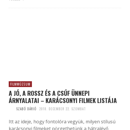
FILMMÚZEUM
A JÓ, A ROSSZ ÉS A CSÚF ÜNNEPI
ÁRNYALATAI – KARÁCSONYI FILMEK LISTÁJA
SZABÓ DÁRIÓ
2018. DECEMBER 22. SZOMBAT
Itt az ideje, hogy fontolóra vegyük, milyen stílusú
karácsonyi filmeket pörgethetünk a hátralévő