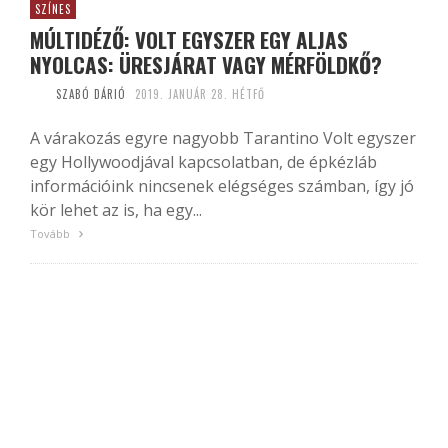
SZÍNES
MÚLTIDÉZŐ: VOLT EGYSZER EGY ALJAS
NYOLCAS: ÜRESJÁRAT VAGY MÉRFÖLDKŐ?
SZABÓ DÁRIÓ
2019. JANUÁR 28. HÉTFŐ
A várakozás egyre nagyobb Tarantino Volt egyszer
egy Hollywoodjával kapcsolatban, de épkézláb
információink nincsenek elégséges számban, így jó
kör lehet az is, ha egy...
Tovább