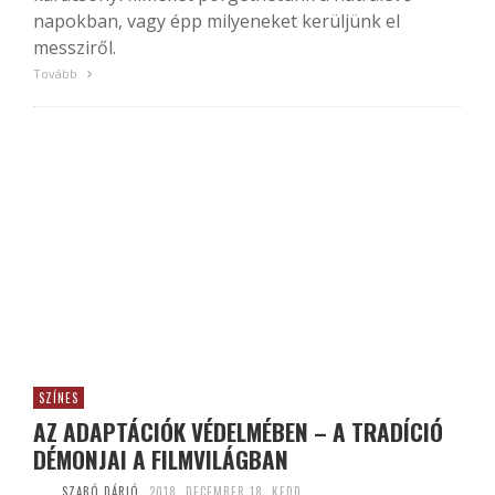
napokban, vagy épp milyeneket kerüljünk el
messziről.
Tovább
SZÍNES
AZ ADAPTÁCIÓK VÉDELMÉBEN – A TRADÍCIÓ
DÉMONJAI A FILMVILÁGBAN
SZABÓ DÁRIÓ
2018. DECEMBER 18. KEDD