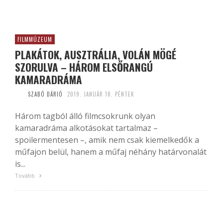
FILMMÚZEUM
PLAKÁTOK, AUSZTRÁLIA, VOLÁN MÖGÉ
SZORULVA – HÁROM ELSŐRANGÚ
KAMARADRÁMA
SZABÓ DÁRIÓ
2019. JANUÁR 18. PÉNTEK
Három tagból álló filmcsokrunk olyan
kamaradráma alkotásokat tartalmaz –
spoilermentesen –, amik nem csak kiemelkedők a
műfajon belül, hanem a műfaj néhány határvonalát
is...
Tovább