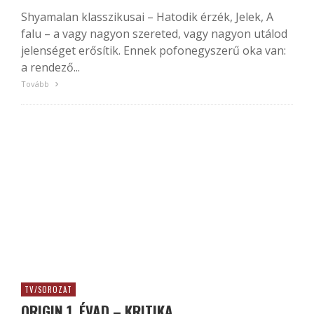
Shyamalan klasszikusai – Hatodik érzék, Jelek, A
falu – a vagy nagyon szereted, vagy nagyon utálod
jelenséget erősítik. Ennek pofonegyszerű oka van:
a rendező...
Tovább
TV/SOROZAT
ORIGIN 1. ÉVAD – KRITIKA