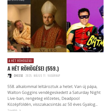
A HÉT RÖHÖGÉSEI
A HÉT RÖHÖGÉSEI (559.)
CHEESE
2025. MÁJUS 11. VASÁRNAP
558. alkalommal leltároztuk a hetet. Van új pápa,
Walton Goggins vendégeskedett a Saturday Night
Live-ban, rengeteg előzetes, Deadpool
Középföldén, visszakacsintás az 50 éves Gyalog...
Tovább