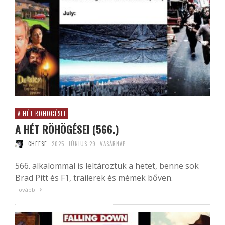
A HÉT RÖHÖGÉSEI
A HÉT RÖHÖGÉSEI (566.)
CHEESE
2025. JÚNIUS 29. VASÁRNAP
566. alkalommal is leltároztuk a hetet, benne sok
Brad Pitt és F1, trailerek és mémek bőven.
Tovább