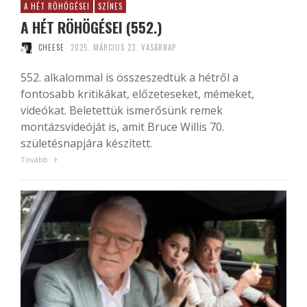
A HÉT RÖHÖGÉSEI
SZÍNES
A HÉT RÖHÖGÉSEI (552.)
CHEESE
2025. MÁRCIUS 23. VASÁRNAP
552. alkalommal is összeszedtük a hétről a
fontosabb kritikákat, előzeteseket, mémeket,
videókat. Beletettük ismerősünk remek
montázsvideóját is, amit Bruce Willis 70.
születésnapjára készített.
Tovább