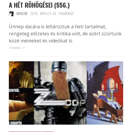
A HÉT RÖHÖGÉSEI (556.)
CHEESE
2025. ÁPRILIS 20. VASÁRNAP
Ünnep dacára is leltároztuk a heti tartalmat,
rengeteg előzetes és kritika volt, de azért szúrtunk
közé mémeket és videókat is.
Tovább