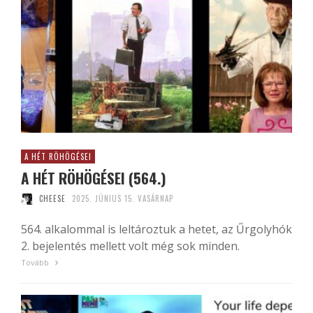
A HÉT RÖHÖGÉSEI
A HÉT RÖHÖGÉSEI (564.)
CHEESE
2025. JÚNIUS 15. VASÁRNAP
564. alkalommal is leltároztuk a hetet, az Űrgolyhók
2. bejelentés mellett volt még sok minden.
Tovább