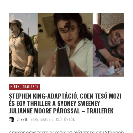
HÍREK, TRAILEREK
STEPHEN KING-ADAPTÁCIÓ, COEN TESÓ MOZI
ÉS EGY THRILLER A SYDNEY SWEENEY
JULIANNE MOORE PÁROSSAL – TRAILEREK
CHEESE
2025. MÁJUS 8. CSÜTÖRTÖK
Amikor egyszerre érkezik az előzetese egy Stephen