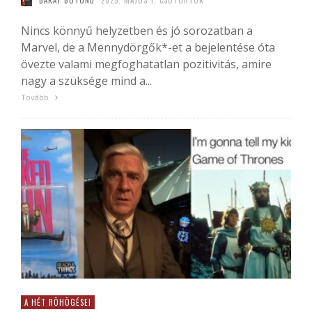
BAKAY BOTOND
2025. MÁJUS 1. CSÜTÖRTÖK
Nincs könnyű helyzetben és jó sorozatban a
Marvel, de a Mennydörgők*-et a bejelentése óta
övezte valami megfoghatatlan pozitivitás, amire
nagy a szüksége mind a...
Tovább
A HÉT RÖHÖGÉSEI