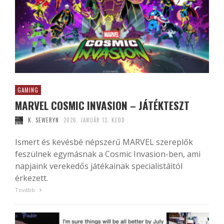
GAMING
MARVEL COSMIC INVASION – JÁTÉKTESZT
K. SEWERYN
2026. JANUÁR 13. KEDD
Ismert és kevésbé népszerű MARVEL szereplők
feszülnek egymásnak a Cosmic Invasion-ben, ami
napjaink verekedős játékainak specialistáitól
érkezett.
Tovább