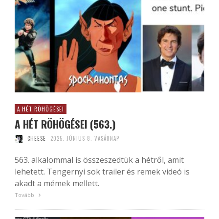
A HÉT RÖHÖGÉSEI
A HÉT RÖHÖGÉSEI (563.)
CHEESE
2025. JÚNIUS 8. VASÁRNAP
563. alkalommal is összeszedtük a hétről, amit
lehetett. Tengernyi sok trailer és remek videó is
akadt a mémek mellett.
Tovább