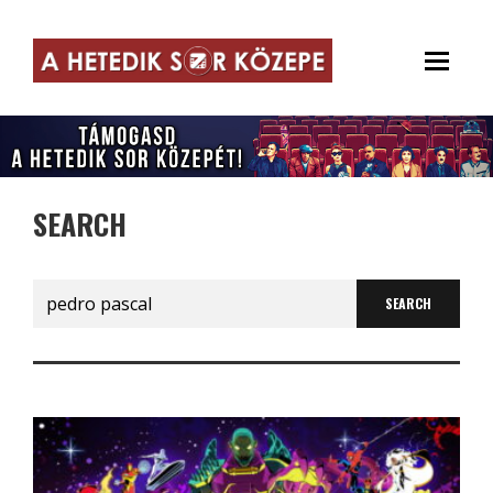
SEARCH
Search
for: