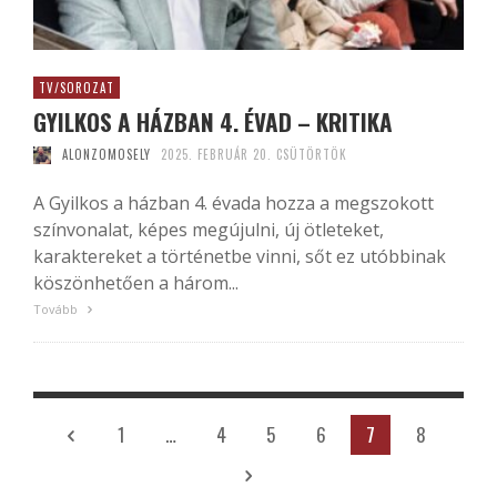
TV/SOROZAT
GYILKOS A HÁZBAN 4. ÉVAD – KRITIKA
ALONZOMOSELY
2025. FEBRUÁR 20. CSÜTÖRTÖK
A Gyilkos a házban 4. évada hozza a megszokott
színvonalat, képes megújulni, új ötleteket,
karaktereket a történetbe vinni, sőt ez utóbbinak
köszönhetően a három...
Tovább
1
…
4
5
6
7
8